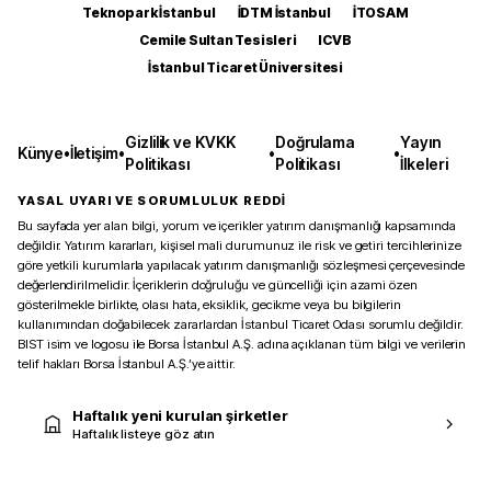
Teknopark İstanbul
İDTM İstanbul
İTOSAM
Cemile Sultan Tesisleri
ICVB
İstanbul Ticaret Üniversitesi
Gizlilik ve KVKK
Doğrulama
Yayın
Künye
•
İletişim
•
•
•
Politikası
Politikası
İlkeleri
YASAL UYARI VE SORUMLULUK REDDİ
Bu sayfada yer alan bilgi, yorum ve içerikler yatırım danışmanlığı kapsamında
değildir. Yatırım kararları, kişisel mali durumunuz ile risk ve getiri tercihlerinize
göre yetkili kurumlarla yapılacak yatırım danışmanlığı sözleşmesi çerçevesinde
değerlendirilmelidir. İçeriklerin doğruluğu ve güncelliği için azami özen
gösterilmekle birlikte, olası hata, eksiklik, gecikme veya bu bilgilerin
kullanımından doğabilecek zararlardan İstanbul Ticaret Odası sorumlu değildir.
BIST isim ve logosu ile Borsa İstanbul A.Ş. adına açıklanan tüm bilgi ve verilerin
telif hakları Borsa İstanbul A.Ş.’ye aittir.
Haftalık yeni kurulan şirketler
Haftalık listeye göz atın