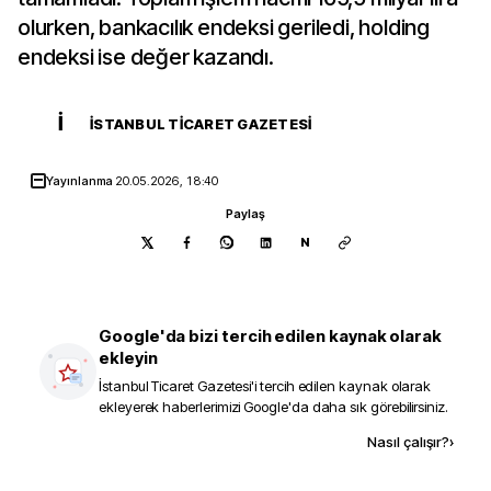
olurken, bankacılık endeksi geriledi, holding
endeksi ise değer kazandı.
İ
İSTANBUL TICARET GAZETESI
Yayınlanma
20.05.2026, 18:40
Paylaş
N
Google'da bizi tercih edilen kaynak olarak
ekleyin
İstanbul Ticaret Gazetesi
'i tercih edilen kaynak olarak
ekleyerek haberlerimizi Google'da daha sık görebilirsiniz.
Kaynak ekle
Nasıl çalışır?
›