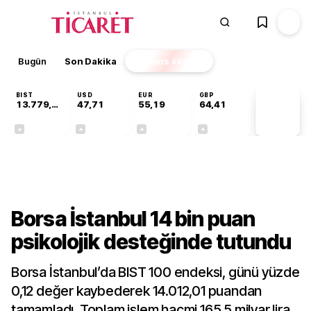
Bugün
Son Dakika
Finans
EKSTRA
BIST
USD
EUR
GBP
13.779,39
47,71
55,19
64,41
PİYASA
VERİLERİ
-0,14%
+0,18%
+0,32%
+0,38%
Finans
Borsa İstanbul 14 bin puan
psikolojik desteğinde tutundu
Borsa İstanbul’da BIST 100 endeksi, günü yüzde
0,12 değer kaybederek 14.012,01 puandan
tamamladı. Toplam işlem hacmi 165,5 milyar lira