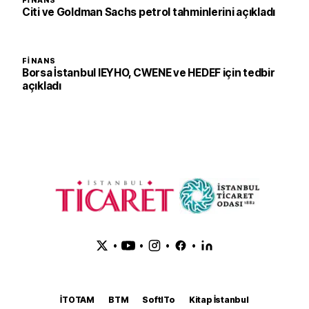
FINANS
Citi ve Goldman Sachs petrol tahminlerini açıkladı
FINANS
Borsa İstanbul IEYHO, CWENE ve HEDEF için tedbir
açıkladı
•
•
•
•
İTOTAM
BTM
SoftITo
Kitap İstanbul