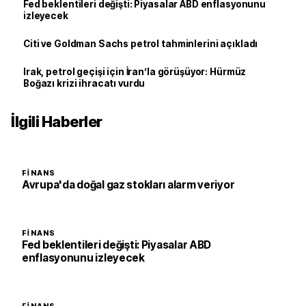
Fed beklentileri değişti: Piyasalar ABD enflasyonunu
izleyecek
Citi ve Goldman Sachs petrol tahminlerini açıkladı
Irak, petrol geçişi için İran’la görüşüyor: Hürmüz
Boğazı krizi ihracatı vurdu
İlgili Haberler
FINANS
Avrupa'da doğal gaz stokları alarm veriyor
FINANS
Fed beklentileri değişti: Piyasalar ABD
enflasyonunu izleyecek