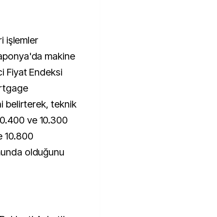
i işlemler
 Japonya'da makine
ci Fiyat Endeksi
ortgage
i belirterek, teknik
0.400 ve 10.300
e 10.800
umunda olduğunu