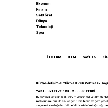
Ekonomi
Finans
Sektörel
Dünya
Teknoloji
Spor
İTOTAM
BTM
SoftITo
Kit
Künye
•
İletişim
•
Gizlilik ve KVKK Politikası
•
Doğr
YASAL UYARI VE SORUMLULUK REDDİ
Bu sayfada yer alan bilgi, yorum ve içerikler yatırım danışm
mali durumunuz ile risk ve getiri tercihlerinize göre yetk
çerçevesinde değerlendirilmelidir. İçeriklerin doğruluğu ve