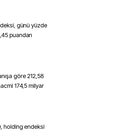
k
6,45 puandan
anışa göre 212,58
hacmi 174,5 milyar
, holding endeksi