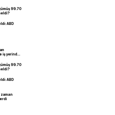
 gümüş 99.70
seldi?
eldi: ABD
man
e iş yerinde
 gümüş 99.70
seldi?
eldi: ABD
ne zaman
erdi