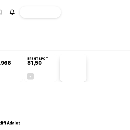
ÜYE
CANLI BORSA
Girişi
omisyonu’nda kabul edildi
BRENTSPOT
.968
81,50
PİYASA
VERİLERİ
+0,86%
-1,55%
+0,00
-1,28
lifi Adalet