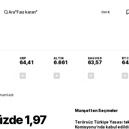
Ara
"
Faiz kararı
"
Ctrl K
RA
Adalet Komisyonu’nda kabul edildi
Terörsüz Türkiye Yasası teklifi Adalet K
GBP
ALTIN
XAGUSD
BTC
64,41
6.661
63,57
64
+0,32%
+0,38%
+2,59%
+3,37%
0,18
0,24
167,96
2,07
amamladı
Manşetten Seçmeler
üzde 1,97
Terörsüz Türkiye Yasası tek
Komisyonu’nda kabul edildi