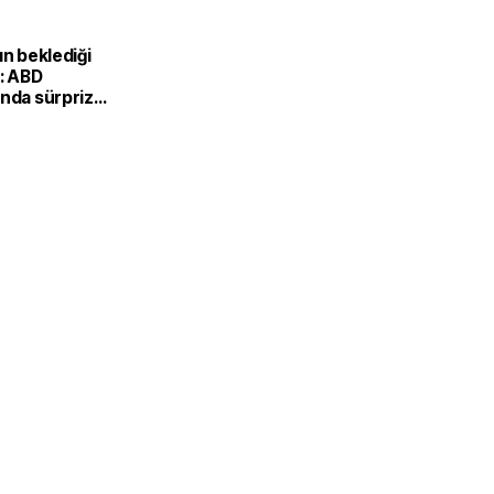
ın beklediği
i: ABD
ında sürpriz