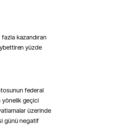
 fazla kazandıran
aybettiren yüzde
atosunun federal
yönelik geçici
iyatlamalar üzerinde
si günü negatif