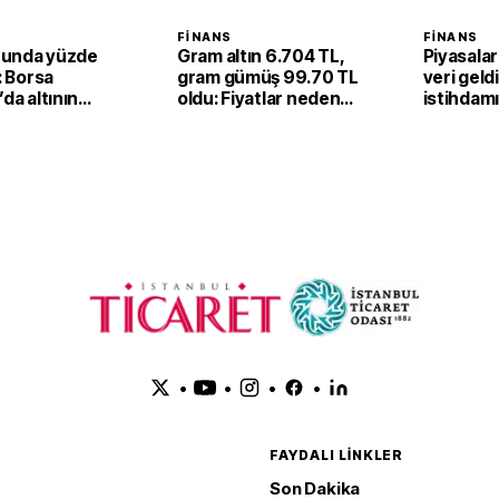
FINANS
FINANS
unda yüzde
Gram altın 6.704 TL,
Piyasalar
ı: Borsa
gram gümüş 99.70 TL
veri geld
’da altının
oldu: Fiyatlar neden
istihdam
 fiyatı 6,67
yükseldi?
düşüş
 yükseldi
•
•
•
•
FAYDALI LINKLER
Son Dakika