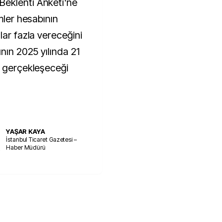
eklenti Anketi'ne
mler hesabının
lar fazla vereceğini
ının 2025 yılında 21
k gerçekleşeceği
YAŞAR KAYA
İstanbul Ticaret Gazetesi –
Haber Müdürü