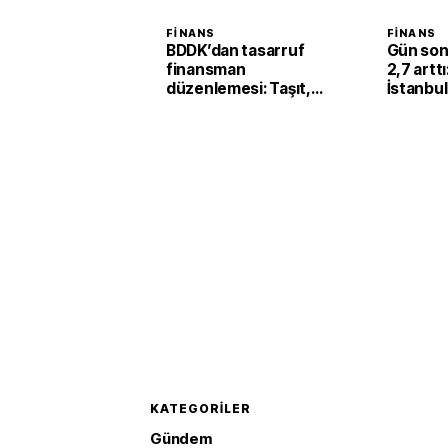
FINANS
FINANS
BDDK’dan tasarruf
Gün son
finansman
2,7 artt
düzenlemesi: Taşıt,
İstanbul
konut ve iş yerinde
kilogram
limitler değişti
milyona
KATEGORILER
Gündem