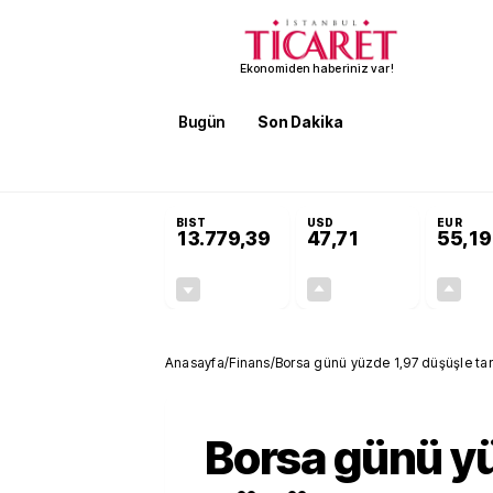
Ekonomiden haberiniz var!
Bugün
Son Dakika
Finans
EKST
SON DAKİKA
Terörsüz Türkiye Yasası teklifi 
BIST
USD
EUR
13.779,39
47,71
55,19
-0,14%
+0,18%
-19,42
0,09
Anasayfa
/
Finans
/
Borsa günü yüzde 1,97 düşüşle t
Borsa günü y