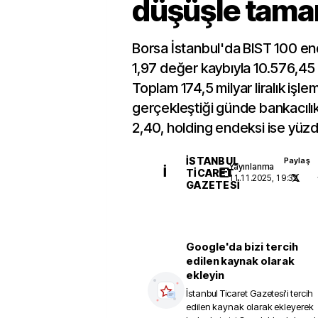
düşüşle tama
Borsa İstanbul'da BIST 100 e
1,97 değer kaybıyla 10.576,45
Toplam 174,5 milyar liralık işl
gerçekleştiği günde bankacılı
2,40, holding endeksi ise yüzde
İSTANBUL
Paylaş
Yayınlanma
İ
TICARET
11.11.2025, 19:32
GAZETESI
Google'da bizi tercih
edilen kaynak olarak
ekleyin
İstanbul Ticaret Gazetesi
'i tercih
edilen kaynak olarak ekleyerek