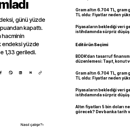
mladı
Gram altın 6.704 TL, gram
TL oldu: Fiyatlar neden yük
ndeksi, günü yüzde
 puandan kapattı.
Piyasaların beklediği veri g
istihdamında sürpriz düşüş
em hacminin
k endeksi yüzde
Editörün Seçimi
 1,33 geriledi.
BDDK’dan tasarruf finans
düzenlemesi: Taşıt, konut v
limitler değişti
N
Gram altın 6.704 TL, gram
TL oldu: Fiyatlar neden yük
Piyasaların beklediği veri g
istihdamında sürpriz düşüş
Altın fiyatları 5 bin doları 
görecek? Dev banka tarih v
Kaynak ekle
Nasıl çalışır?
›