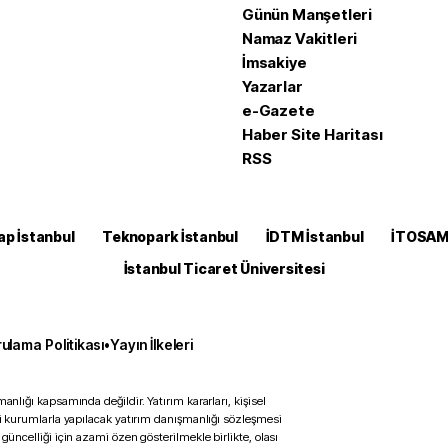
Günün Manşetleri
Namaz Vakitleri
İmsakiye
Yazarlar
e-Gazete
Haber Site Haritası
RSS
ap İstanbul
Teknopark İstanbul
İDTM İstanbul
İTOSA
İstanbul Ticaret Üniversitesi
ulama Politikası
•
Yayın İlkeleri
anlığı kapsamında değildir. Yatırım kararları, kişisel
ili kurumlarla yapılacak yatırım danışmanlığı sözleşmesi
 güncelliği için azami özen gösterilmekle birlikte, olası