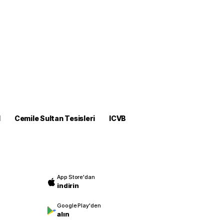
M
Cemile Sultan Tesisleri
ICVB
App Store'dan
indirin
Google Play'den
alın