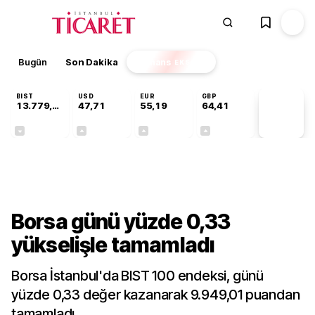
Bugün
Son Dakika
Finans
EKSTRA
BIST
USD
EUR
GBP
13.779,39
47,71
55,19
64,41
PİYASA
VERİLERİ
-0,14%
+0,18%
+0,32%
+0,38%
Gündem
Borsa günü yüzde 0,33
yükselişle tamamladı
Borsa İstanbul'da BIST 100 endeksi, günü
yüzde 0,33 değer kazanarak 9.949,01 puandan
tamamladı.