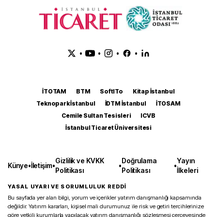
•
•
•
•
İTOTAM
BTM
SoftITo
Kitap İstanbul
Teknopark İstanbul
İDTM İstanbul
İTOSAM
Cemile Sultan Tesisleri
ICVB
İstanbul Ticaret Üniversitesi
Gizlilik ve KVKK
Doğrulama
Yayın
Künye
•
İletişim
•
•
•
Politikası
Politikası
İlkeleri
YASAL UYARI VE SORUMLULUK REDDİ
Bu sayfada yer alan bilgi, yorum ve içerikler yatırım danışmanlığı kapsamında
değildir. Yatırım kararları, kişisel mali durumunuz ile risk ve getiri tercihlerinize
göre yetkili kurumlarla yapılacak yatırım danışmanlığı sözleşmesi çerçevesinde