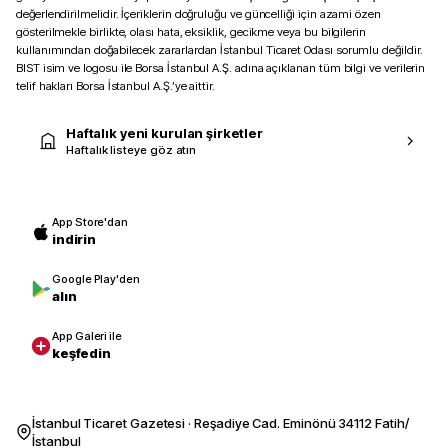
değerlendirilmelidir. İçeriklerin doğruluğu ve güncelliği için azami özen
gösterilmekle birlikte, olası hata, eksiklik, gecikme veya bu bilgilerin
kullanımından doğabilecek zararlardan İstanbul Ticaret Odası sorumlu değildir.
BIST isim ve logosu ile Borsa İstanbul A.Ş. adına açıklanan tüm bilgi ve verilerin
telif hakları Borsa İstanbul A.Ş.’ye aittir.
Haftalık yeni kurulan şirketler
Haftalık listeye göz atın
App Store'dan
indirin
Google Play'den
alın
App Galeri ile
keşfedin
İstanbul Ticaret Gazetesi · Reşadiye Cad. Eminönü 34112 Fatih/
İstanbul