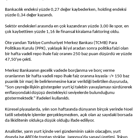
Bankacılık endeksi yüzde 0,27 değer kaybederken, holding endeksi
yüzde 0,34 değer kazandı.
Sektör endeksleri arasında en çok kazandıran yüzde 3,00 ile spor, en
çok kaybettiren yüzde 1,16 ile finansal kiralama faktoring oldu.
Öte yandan Türkiye Cumhuriyet Merkez Bankası (TCMB) Para
Politikası Kurulu (PPK), yaklaşık iki yıl aradan sonra politika faizi olan
bir hafta vadeli repo ihale faiz oranını 250 baz puan düşürdü ve yüzde
47,50'ye çekti.
Merkez Bankasının gecelik vadede borçlanma ve borç verme
oranlarının bir hafta vadeli repo ihale faiz oranına kıyasla -/+ 150 baz
puanlık bir marj ile belirlenmesine karar verildiği belirtilen duyuruda,
"Son çeyreğe ilişkin göstergeler yurt içi talebin yavaşlamayı sürdürerek
enflasyondaki düşüşü destekleyici seviyelerde bulunduğunu
göstermektedir." ifadeleri kullanıldı.
Küresel piyasalarda, yılın son haftasında dünyanın birçok yerinde Noel
tatili sebebiyle işlemler gerçekleşmezken, açık olan az sayıdaki borsada
da likiditenin oldukça düşük olduğu ifade ediliyor.
Analistler, yarın yurt içinde veri gündeminin sakin olacağını, yurt
dışında ise ABD'de toptan stoklar, Japonya'da sanayi üretimi, Tokyo