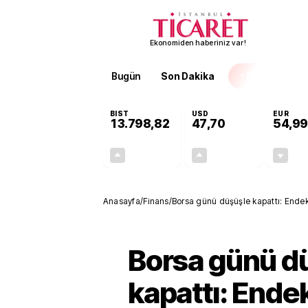
Ekonomiden haberiniz var!
Bugün
Son Dakika
Finans
EKST
BIST
USD
EUR
13.798,82
47,70
54,99
+0,70%
+0,16%
95,68
0,08
Anasayfa
/
Finans
/
Borsa günü düşüşle kapattı: Ende
Borsa günü d
kapattı: Ende