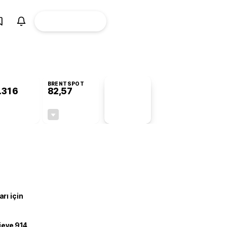
ÜYE
CANLI BORSA
Girişi
BRENTSPOT
.316
82,57
PİYASA
VERİLERİ
-0,58%
-0,25%
+0,00
-0,21
rı için
ojeye 914