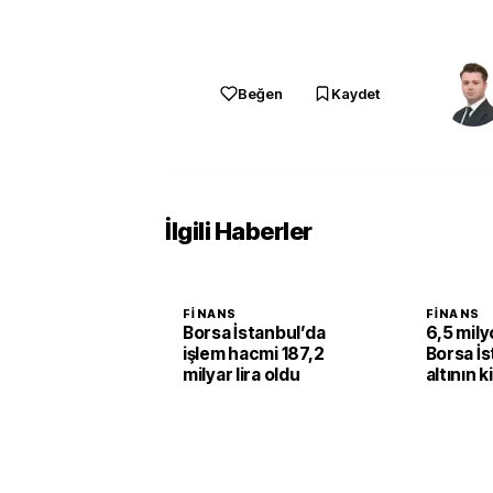
Beğen
Kaydet
İlgili Haberler
FINANS
FINANS
Borsa İstanbul’da
6,5 milyo
işlem hacmi 187,2
Borsa İs
milyar lira oldu
altının k
yüzde 2