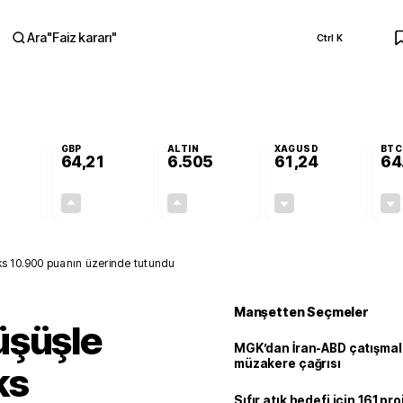
Ara
"
Faiz kararı
"
Ctrl K
RA
GBP
ALTIN
XAGUSD
BTC
64,21
6.505
61,24
64
-0,04%
+0,06%
+0,19%
-0,42%
-0,02
0,04
12,32
-0,26
ks 10.900 puanın üzerinde tutundu
Manşetten Seçmeler
üşüşle
MGK’dan İran-ABD çatışmala
müzakere çağrısı
ks
Sıfır atık hedefi için 161 pr