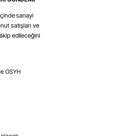
 içinde sanayi
nut satışları ve
akip edileceğini
ı ve GSYH