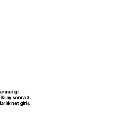
arına ilgi
 İki ay sonra 3
arlık net giriş