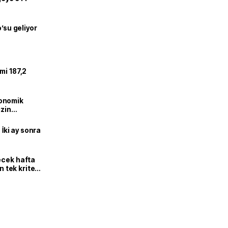
o’su geliyor
mi 187,2
onomik
izin
lendirdik
 İki ay sonra
ecek hafta
n tek kriter