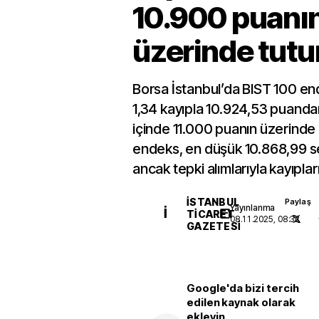
10.900 puanı
üzerinde tut
Borsa İstanbul’da BIST 100 e
1,34 kayıpla 10.924,53 puand
içinde 11.000 puanın üzerinde 
endeks, en düşük 10.868,99 s
ancak tepki alımlarıyla kayıpların
İSTANBUL
Paylaş
Yayınlanma
İ
TICARET
08.11.2025, 08:32
GAZETESI
Google'da bizi tercih
edilen kaynak olarak
ekleyin