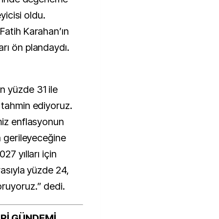
yicisi oldu.
Fatih Karahan’ın
rı ön plandaydı.
n yüzde 31 ile
 tahmin ediyoruz.
miz enflasyonun
a gerileyeceğine
27 yılları için
rasıyla yüzde 24,
ruyoruz.” dedi.
Rİ GÜNDEMİ