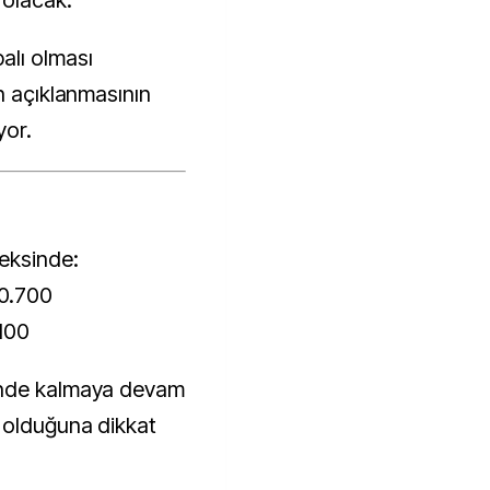
 olacak.
alı olması
n açıklanmasının
yor.
eksinde:
10.700
.100
inde kalmaya devam
 olduğuna dikkat