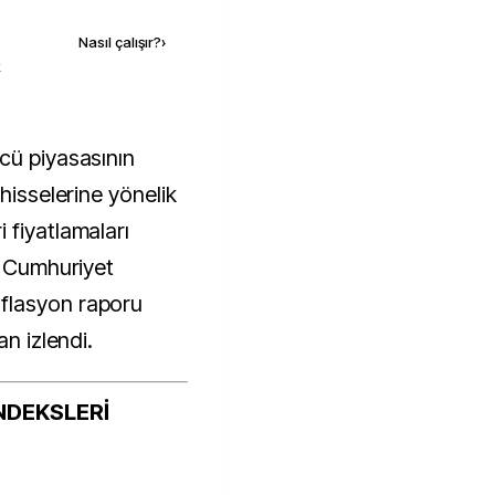
Nasıl çalışır?
›
k
hisselerine yönelik
 fiyatlamaları
e Cumhuriyet
flasyon raporu
an izlendi.
NDEKSLERİ