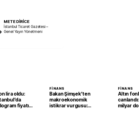
METE DİRİCE
İstanbul Ticaret Gazetesi –
Genel Yayın Yönetmeni
FINANS
FINANS
n lira oldu:
Bakan Şimşek’ten
Altın fonl
tanbul’da
makroekonomik
canlandı:
ilogram fiyatı
istikrar vurgusu:
milyar dol
,2 yükseldi
Ekonomimizin
dayanıklılığını daha da
güçlendirdik