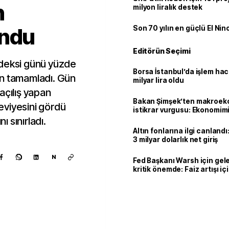
n
milyon liralık destek
undu
Son 70 yılın en güçlü El Nin
Editörün Seçimi
ndeksi günü yüzde
Borsa İstanbul’da işlem hac
an tamamladı. Gün
milyar lira oldu
açılış yapan
Bakan Şimşek’ten makroek
eviyesini gördü
istikrar vurgusu: Ekonomim
dayanıklılığını daha da güç
ı sınırladı.
Altın fonlarına ilgi canlandı:
3 milyar dolarlık net giriş
N
Fed Başkanı Warsh için gel
kritik önemde: Faiz artışı içi
var
Kaynak ekle