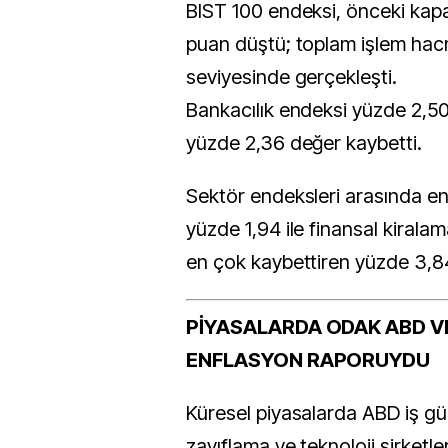
BIST 100 endeksi, önceki kap
puan düştü; toplam işlem hacmi
seviyesinde gerçekleşti.
Bankacılık endeksi yüzde 2,50
yüzde 2,36 değer kaybetti.
Sektör endeksleri arasında en
yüzde 1,94 ile finansal kirala
en çok kaybettiren yüzde 3,84 
PİYASALARDA ODAK ABD VE
ENFLASYON RAPORUYDU
Küresel piyasalarda ABD iş gü
zayıflama ve teknoloji şirketl