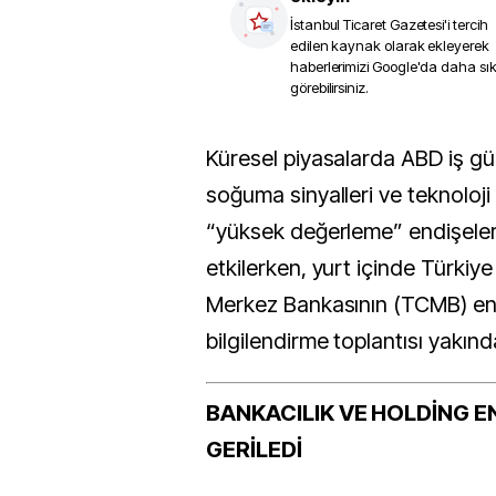
İstanbul Ticaret Gazetesi
'i tercih
edilen kaynak olarak ekleyerek
haberlerimizi Google'da daha sı
görebilirsiniz.
Küresel piyasalarda ABD iş gücü piyasasının
soğuma sinyalleri ve teknoloji 
“yüksek değerleme” endişeleri
etkilerken, yurt içinde Türkiy
Merkez Bankasının (TCMB) en
bilgilendirme toplantısı yakınd
BANKACILIK VE HOLDİNG E
GERİLEDİ