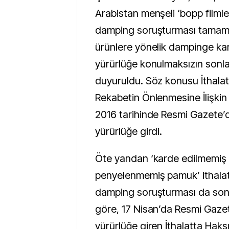
Arabistan menşeli ‘bopp filmler
damping soruşturması tamaml
ürünlere yönelik dampinge kar
yürürlüğe konulmaksızın sonlan
duyuruldu. Söz konusu İthalat
Rekabetin Önlenmesine İlişkin 
2016 tarihinde Resmi Gazete’
yürürlüğe girdi.
Öte yandan ‘karde edilmemiş
penyelenmemiş pamuk’ ithalat
damping soruşturması da son
göre, 17 Nisan’da Resmi Gaze
yürürlüğe giren İthalatta Haks