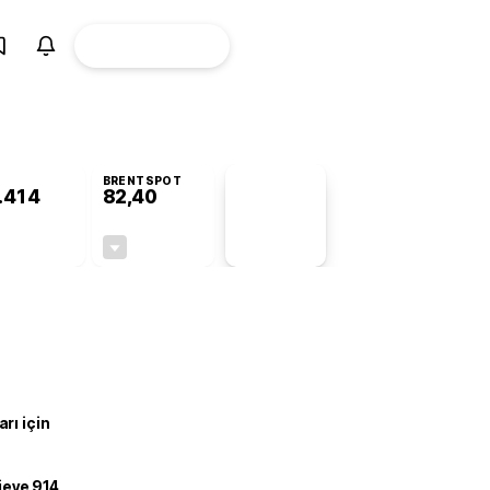
ÜYE
CANLI BORSA
Girişi
BRENTSPOT
.414
82,40
PİYASA
VERİLERİ
-0,26%
-0,46%
+0,00
-0,38
rı için
ojeye 914