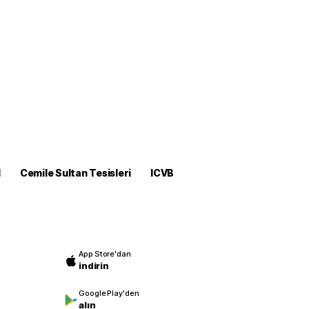
M
Cemile Sultan Tesisleri
ICVB
App Store'dan
indirin
Google Play'den
alın