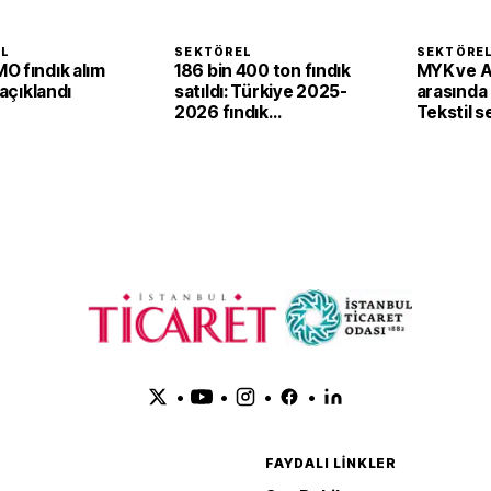
EL
SEKTÖREL
SEKTÖRE
O fındık alım
186 bin 400 ton fındık
MYK ve 
 açıklandı
satıldı: Türkiye 2025-
arasında i
2026 fındık
Tekstil 
sezonunda 2,4 milyar
'yeşil ve d
dolar gelir sağladı
dönüşü
•
•
•
•
FAYDALI LINKLER