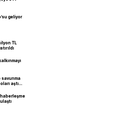
o’su geliyor
ilyon TL
tırıldı
kalkınmayı
ne savunma
oları aştı
k haberleşme
 ulaştı