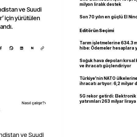
milyon liralık destek
indistan ve Suudi
’ için yürütülen
Son 70 yılın en güçlü El Nin
andı.
Editörün Seçimi
Tarım işletmelerine 634.3 m
hibe: Ödemeler hesaplara ya
N
Soğuk hava depoları kırsal 
ve ihracatı güçlendiriyor
Türkiye'nin NATO ülkeleri
ihracatı artıyor: 6,2 milyar d
milyar doları aştı
Kaynak ekle
5G rekor getirdi: Elektroni
yatırımları 263 milyar liraya
Nasıl çalışır?
›
k