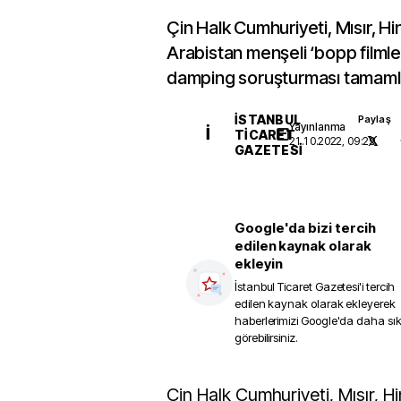
Çin Halk Cumhuriyeti, Mısır, H
Arabistan menşeli ‘bopp filmler
damping soruşturması tamaml
İSTANBUL
Paylaş
Yayınlanma
İ
TICARET
21.10.2022, 09:29
GAZETESI
Google'da bizi tercih
edilen kaynak olarak
ekleyin
İstanbul Ticaret Gazetesi
'i tercih
edilen kaynak olarak ekleyerek
haberlerimizi Google'da daha sı
görebilirsiniz.
Çin Halk Cumhuriyeti, Mısır, Hindistan ve Suudi