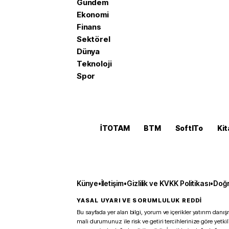
Gündem
Ekonomi
Finans
Sektörel
Dünya
Teknoloji
Spor
İTOTAM
BTM
SoftITo
Kit
Künye
•
İletişim
•
Gizlilik ve KVKK Politikası
•
Doğr
YASAL UYARI VE SORUMLULUK REDDİ
Bu sayfada yer alan bilgi, yorum ve içerikler yatırım danışm
mali durumunuz ile risk ve getiri tercihlerinize göre yetk