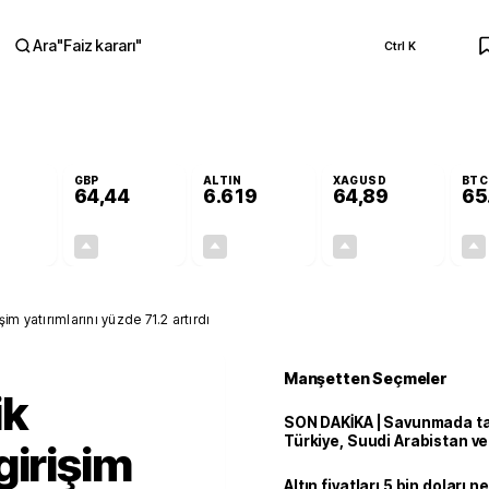
Ara
"
Faiz kararı
"
Ctrl K
RA
GBP
ALTIN
XAGUSD
BTC
64,44
6.619
64,89
65
+0,45%
+0,42%
+1,95%
+5,51%
0,25
0,27
126,83
3,39
şim yatırımlarını yüzde 71.2 artırdı
Manşetten Seçmeler
ik
SON DAKİKA | Savunmada tari
Türkiye, Suudi Arabistan v
girişim
'Mekke Anlaşması'nı imzala
Altın fiyatları 5 bin doları 