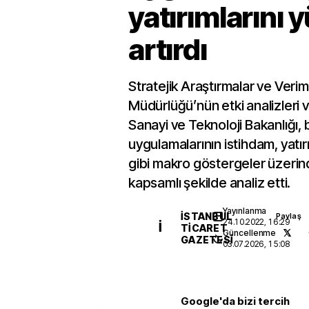
yatırımlarını 
artırdı
Stratejik Araştırmalar ve Veriml
Müdürlüğü’nün etki analizleri v
Sanayi ve Teknoloji Bakanlığı, 
uygulamalarının istihdam, yatı
gibi makro göstergeler üzerinde
kapsamlı şekilde analiz etti.
Yayınlanma
İSTANBUL
Paylaş
24.10.2022, 16:29
İ
TICARET
Güncellenme
GAZETESI
03.07.2026, 15:08
Google'da bizi tercih