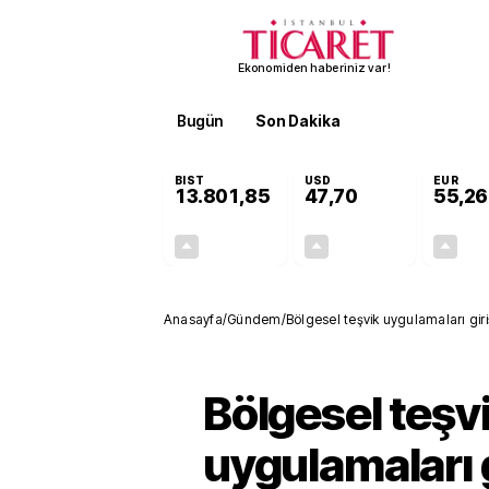
Ekonomiden haberiniz var!
Bugün
Son Dakika
Finans
EKST
BIST
USD
EUR
13.801,85
47,70
55,26
+0,02%
+0,16%
3,04
0,08
Anasayfa
/
Gündem
/
Bölgesel teşvik uygulamaları giri
Bölgesel teşv
uygulamaları 