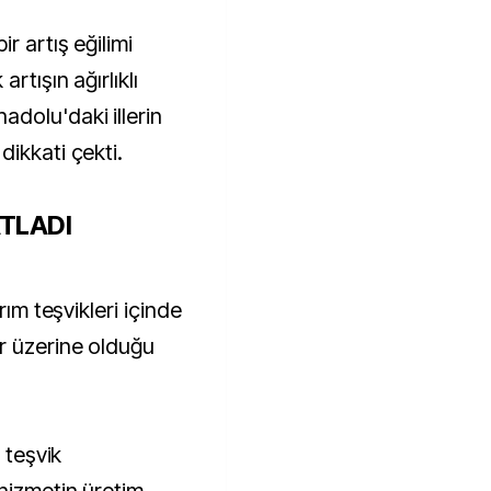
r artış eğilimi
rtışın ağırlıklı
dolu'daki illerin
ikkati çekti.
ATLADI
rım teşvikleri içinde
r üzerine olduğu
 teşvik