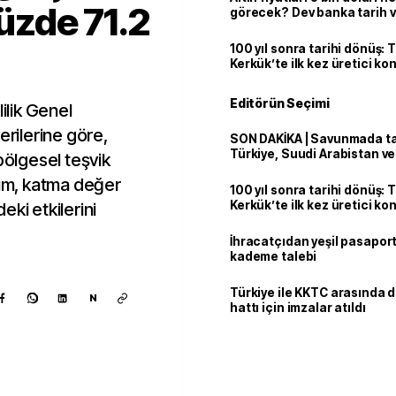
yüzde 71.2
görecek? Dev banka tarih v
100 yıl sonra tarihi dönüş: 
Kerkük’te ilk kez üretici k
Editörün Seçimi
ilik Genel
erilerine göre,
SON DAKİKA | Savunmada tari
Türkiye, Suudi Arabistan v
bölgesel teşvik
'Mekke Anlaşması'nı imzala
rım, katma değer
100 yıl sonra tarihi dönüş: 
Kerkük’te ilk kez üretici k
ki etkilerini
İhracatçıdan yeşil pasaport
kademe talebi
Türkiye ile KKTC arasında 
N
hattı için imzalar atıldı