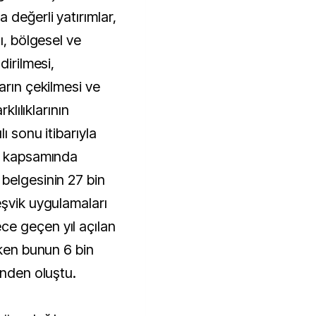
 değerli yatırımlar,
ı, bölgesel ve
dirilmesi,
arın çekilmesi ve
klılıklarının
ı sonu itibarıyla
rı kapsamında
belgesinin 27 bin
eşvik uygulamaları
e geçen yıl açılan
rken bunun 6 bin
inden oluştu.