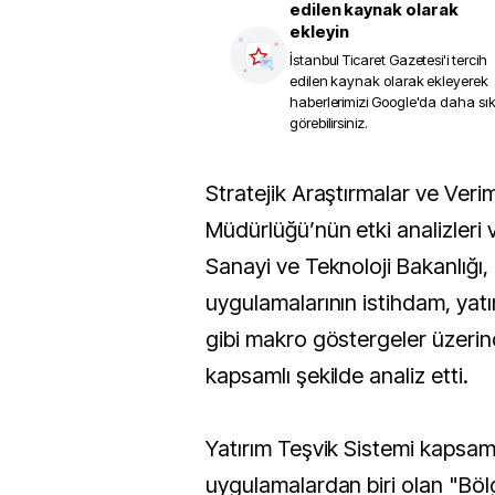
edilen kaynak olarak
ekleyin
İstanbul Ticaret Gazetesi
'i tercih
edilen kaynak olarak ekleyerek
haberlerimizi Google'da daha sı
görebilirsiniz.
Stratejik Araştırmalar ve Verimlilik Genel
Müdürlüğü’nün etki analizleri v
Sanayi ve Teknoloji Bakanlığı,
uygulamalarının istihdam, yat
gibi makro göstergeler üzerind
kapsamlı şekilde analiz etti.
Yatırım Teşvik Sistemi kapsam
uygulamalardan biri olan "Böl