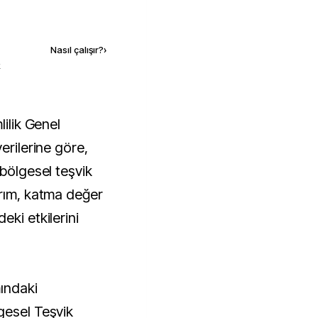
Kaynak ekle
Nasıl çalışır?
›
k
erilerine göre,
 bölgesel teşvik
ırım, katma değer
eki etkilerini
ındaki
gesel Teşvik