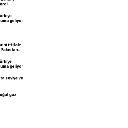
erdi
Türkiye
onuma geliyor
hi ittifak:
e Pakistan
dı
Türkiye
onuma geliyor
ta seviye ve
doğal gaz