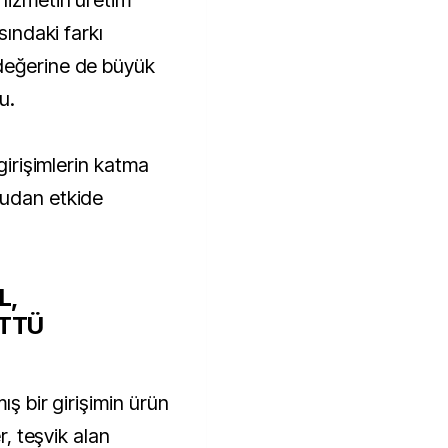
 hizmetin üretim
sındaki farkı
değerine de büyük
u.
 girişimlerin katma
rudan etkide
L,
ÜTTÜ
ış bir girişimin ürün
r, teşvik alan