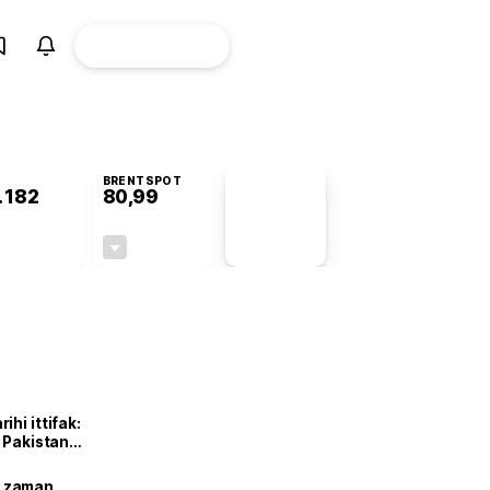
ÜYE
CANLI BORSA
Girişi
BRENTSPOT
.182
80,99
PİYASA
VERİLERİ
+1,01%
-2,16%
+0,00
-1,79
hi ittifak:
e Pakistan
dı
ne zaman