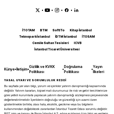
•
•
•
•
İTOTAM
BTM
SoftITo
Kitap İstanbul
Teknopark İstanbul
İDTM İstanbul
İTOSAM
Cemile Sultan Tesisleri
ICVB
İstanbul Ticaret Üniversitesi
Gizlilik ve KVKK
Doğrulama
Yayın
Künye
•
İletişim
•
•
•
Politikası
Politikası
İlkeleri
YASAL UYARI VE SORUMLULUK REDDİ
Bu sayfada yer alan bilgi, yorum ve içerikler yatırım danışmanlığı kapsamında
değildir. Yatırım kararları, kişisel mali durumunuz ile risk ve getiri tercihlerinize
göre yetkili kurumlarla yapılacak yatırım danışmanlığı sözleşmesi çerçevesinde
değerlendirilmelidir. İçeriklerin doğruluğu ve güncelliği için azami özen
gösterilmekle birlikte, olası hata, eksiklik, gecikme veya bu bilgilerin
kullanımından doğabilecek zararlardan İstanbul Ticaret Odası sorumlu değildir.
BIST isim ve logosu ile Borsa İstanbul A.Ş. adına açıklanan tüm bilgi ve verilerin