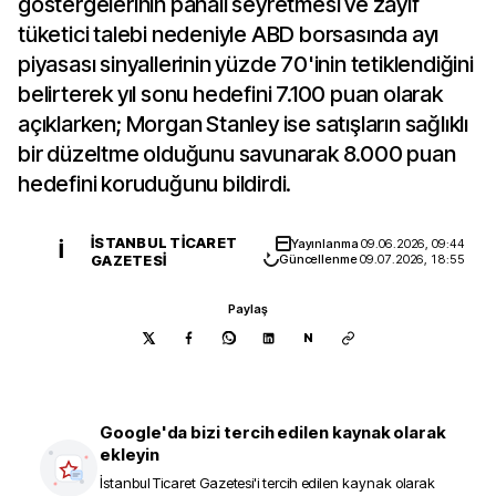
göstergelerinin pahalı seyretmesi ve zayıf
tüketici talebi nedeniyle ABD borsasında ayı
piyasası sinyallerinin yüzde 70'inin tetiklendiğini
belirterek yıl sonu hedefini 7.100 puan olarak
açıklarken; Morgan Stanley ise satışların sağlıklı
bir düzeltme olduğunu savunarak 8.000 puan
hedefini koruduğunu bildirdi.
İSTANBUL TICARET
Yayınlanma
09.06.2026, 09:44
İ
GAZETESI
Güncellenme
09.07.2026, 18:55
Paylaş
N
Google'da bizi tercih edilen kaynak olarak
ekleyin
İstanbul Ticaret Gazetesi
'i tercih edilen kaynak olarak