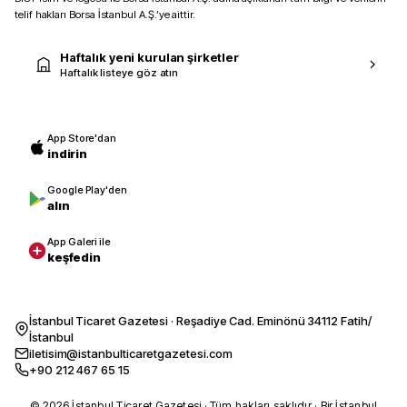
telif hakları Borsa İstanbul A.Ş.’ye aittir.
Haftalık yeni kurulan şirketler
Haftalık listeye göz atın
App Store'dan
indirin
Google Play'den
alın
App Galeri ile
keşfedin
İstanbul Ticaret Gazetesi · Reşadiye Cad. Eminönü 34112 Fatih/
İstanbul
iletisim@istanbulticaretgazetesi.com
+90 212 467 65 15
© 2026 İstanbul Ticaret Gazetesi · Tüm hakları saklıdır · Bir İstanbul