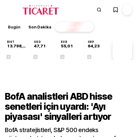
Bugün
Son Dakika
Finans
EKSTRA
BIST
USD
EUR
GBP
13.798,82
47,71
55,01
64,23
PİYASA
VERİLERİ
+0,70%
+0,17%
-0,01%
+0,08%
Finans
BofA analistleri ABD hisse
senetleri için uyardı: 'Ayı
piyasası' sinyalleri artıyor
BofA stratejistleri, S&P 500 endeks