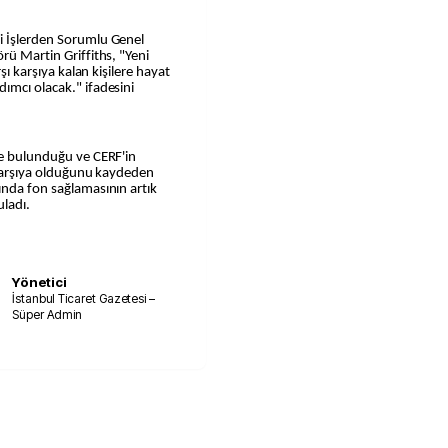
i İşlerden Sorumlu Genel
rü Martin Griffiths, "Yeni
rşı karşıya kalan kişilere hayat
ımcı olacak." ifadesini
de bulunduğu ve CERF'in
ı karşıya olduğunu kaydeden
ında fon sağlamasının artık
ladı.
Yönetici
İstanbul Ticaret Gazetesi –
Süper Admin