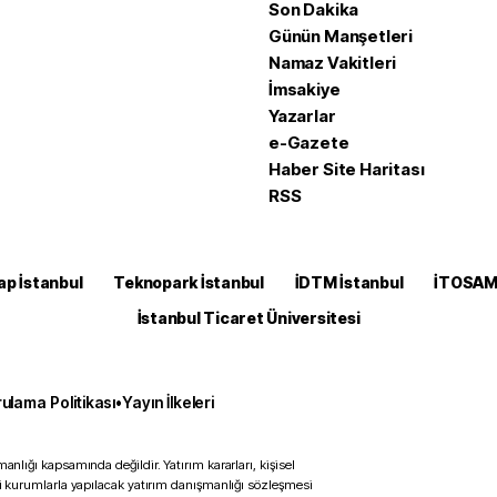
Son Dakika
Günün Manşetleri
Namaz Vakitleri
İmsakiye
Yazarlar
e-Gazete
Haber Site Haritası
RSS
ap İstanbul
Teknopark İstanbul
İDTM İstanbul
İTOSA
İstanbul Ticaret Üniversitesi
ulama Politikası
•
Yayın İlkeleri
anlığı kapsamında değildir. Yatırım kararları, kişisel
ili kurumlarla yapılacak yatırım danışmanlığı sözleşmesi