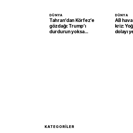
DÜNYA
DÜNYA
Tahran’dan Körfez’e
AB hava
gözdağı: Trump’ı
kriz: Yo
durdurun yoksa
dolayı ye
vururuz
sistemi
çıkarılıy
KATEGORILER