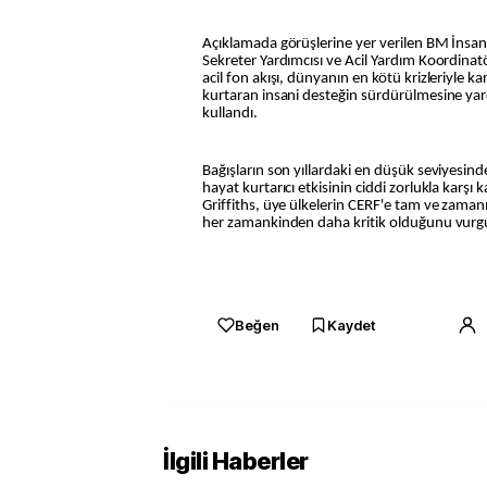
Açıklamada görüşlerine yer verilen BM İnsan
Sekreter Yardımcısı ve Acil Yardım Koordinatö
acil fon akışı, dünyanın en kötü krizleriyle ka
kurtaran insani desteğin sürdürülmesine yard
kullandı.
Bağışların son yıllardaki en düşük seviyesin
hayat kurtarıcı etkisinin ciddi zorlukla karş
Griffiths, üye ülkelerin CERF'e tam ve zaman
her zamankinden daha kritik olduğunu vurgu
Beğen
Kaydet
İlgili Haberler