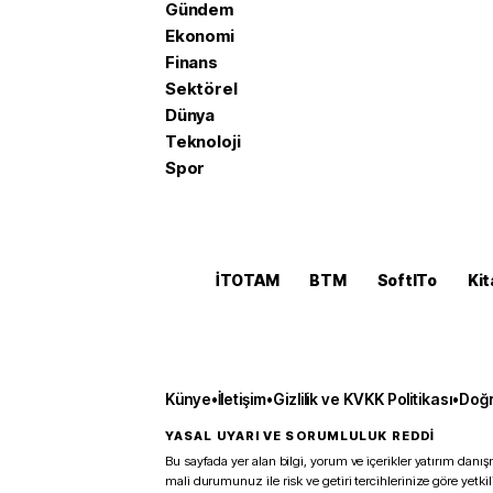
Gündem
Ekonomi
Finans
Sektörel
Dünya
Teknoloji
Spor
İTOTAM
BTM
SoftITo
Kit
Künye
•
İletişim
•
Gizlilik ve KVKK Politikası
•
Doğr
YASAL UYARI VE SORUMLULUK REDDİ
Bu sayfada yer alan bilgi, yorum ve içerikler yatırım danışm
mali durumunuz ile risk ve getiri tercihlerinize göre yetk