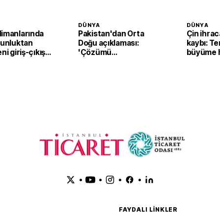
DÜNYA
DÜNYA
limanlarında
Pakistan'dan Orta
Çin ihra
ğunluktan
Doğu açıklaması:
kaybı: T
ni giriş-çıkış
'Çözümü
büyüme h
 devreden
destekliyoruz'
yavaşlam
or
bekleniy
•
•
•
•
FAYDALI LINKLER