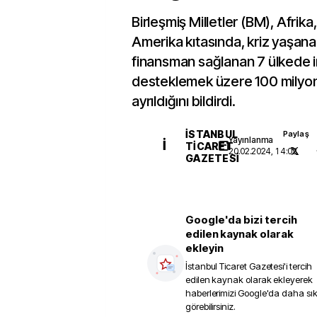
Birleşmiş Milletler (BM), Afrik
Amerika kıtasında, kriz yaşana
finansman sağlanan 7 ülkede in
desteklemek üzere 100 milyon
ayrıldığını bildirdi.
İSTANBUL
Paylaş
Yayınlanma
İ
TICARET
20.02.2024, 14:02
GAZETESI
Google'da bizi tercih
edilen kaynak olarak
ekleyin
İstanbul Ticaret Gazetesi
'i tercih
edilen kaynak olarak ekleyerek
haberlerimizi Google'da daha sı
görebilirsiniz.