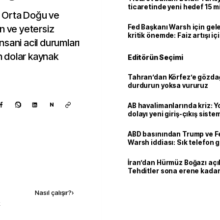
ticaretinde yeni hedef 15 mi
a, Orta Doğu ve
n ve yetersiz
Fed Başkanı Warsh için gel
kritik önemde: Faiz artışı içi
sani acil durumları
var
 dolar kaynak
Editörün Seçimi
Tahran’dan Körfez’e gözdağ
durdurun yoksa vururuz
N
AB havalimanlarında kriz: 
dolayı yeni giriş-çıkış sist
çıkarılıyor
ABD basınından Trump ve F
Warsh iddiası: Sık telefon 
dikkat çekiyor
İran’dan Hürmüz Boğazı açı
Tehditler sona erene kadar
Kaynak ekle
kalacak
Nasıl çalışır?
›
k