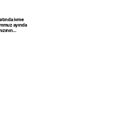
catında ivme
emmuz ayında
ızının
ası
or