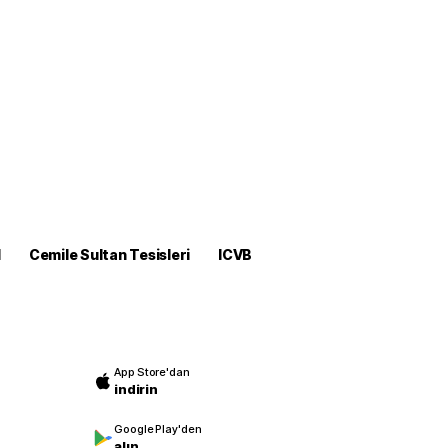
M
Cemile Sultan Tesisleri
ICVB
App Store'dan
indirin
Google Play'den
alın