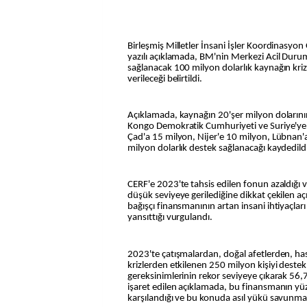
Birleşmiş Milletler İnsani İşler Koordinasyo
yazılı açıklamada, BM'nin Merkezi Acil Du
sağlanacak 100 milyon dolarlık kaynağın kriz
verileceği belirtildi.
Açıklamada, kaynağın 20'şer milyon dolarının
Kongo Demokratik Cumhuriyeti ve Suriye'ye ak
Çad'a 15 milyon, Nijer'e 10 milyon, Lübnan'
milyon dolarlık destek sağlanacağı kaydedild
CERF'e 2023'te tahsis edilen fonun azaldığı
düşük seviyeye gerilediğine dikkat çekilen 
bağışçı finansmanının artan insani ihtiyaçları
yansıttığı vurgulandı.
2023'te çatışmalardan, doğal afetlerden, has
krizlerden etkilenen 250 milyon kişiyi destek
gereksinimlerinin rekor seviyeye çıkarak 56,
işaret edilen açıklamada, bu finansmanın yü
karşılandığı ve bu konuda asıl yükü savunmasız 