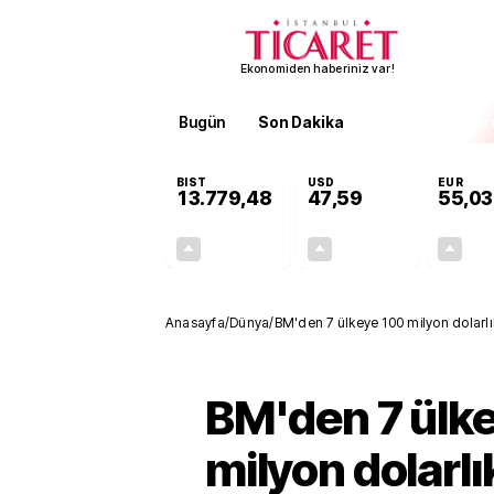
Ekonomiden haberiniz var!
Bugün
Son Dakika
Finans
EKST
BIST
USD
EUR
13.779,48
47,59
55,03
+0,56%
+0,06%
76,35
0,03
Anasayfa
/
Dünya
/
BM'den 7 ülkeye 100 milyon dolarl
BM'den 7 ülk
milyon dolarlı