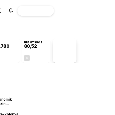
ÜYE
CANLI BORSA
Girişi
BRENTSPOT
.780
80,52
PİYASA
VERİLERİ
+0,46%
+2,04%
+0,00
1,61
onomik
izin
lendirdik
iye-Polonya