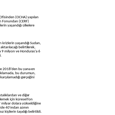
n Ofisinden (OCHA) yapılan
rum Fonundan (CERF)
lerin yaşandığı ülkelere
 krizlerin yaşandığı Sudan,
tarılacağı belirtilerek,
a 9 milyon ve Honduras'a 6
i.
 ve 2018'den bu yana en
açıklamada, bu durumun,
 karşılamadığı gerçeğini
talıklardan ve diğer
lemek için küresel fon
7 milyar dolara yükseldiğine
zde 40'ından azının
kişilerin taşıdığı belirtildi.