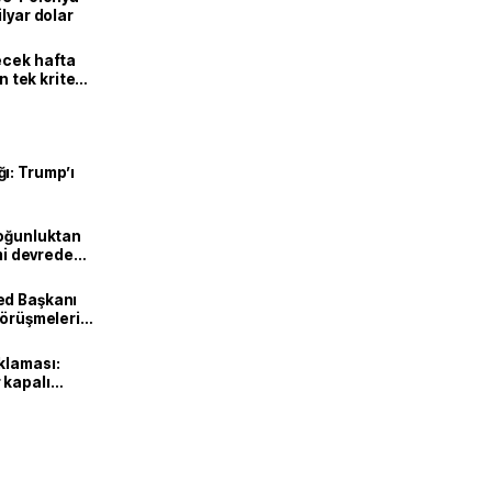
lyar dolar
ecek hafta
n tek kriter
ı: Trump’ı
Yoğunluktan
emi devreden
ed Başkanı
görüşmeleri
klaması:
 kapalı