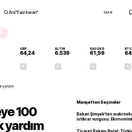
Ara
"
Faiz kararı
"
Ctrl K
RA
GBP
ALTIN
XAGUSD
BTC
64,24
6.539
61,59
64
+0,03%
+0,22%
+0,66%
-0,73%
0,02
0,14
42,67
-0,45
ık yardım
Manşetten Seçmeler
eye 100
Bakan Şimşek’ten makroek
istikrar vurgusu: Ekonomim
k yardım
dayanıklılığını daha da güç
Ticaret Bakanı Bolat: Türk