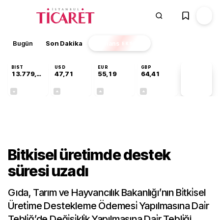
Bugün
Son Dakika
Finans
EKSTRA
BIST
USD
EUR
GBP
13.779,39
47,71
55,19
64,41
PİYASA
VERİLERİ
-0,14%
+0,18%
+0,32%
+0,38%
Gündem
Bitkisel üretimde destek
süresi uzadı
Gıda, Tarım ve Hayvancılık Bakanlığı’nın Bi̇tki̇sel
Üreti̇me Destekleme Ödemesi̇ Yapılmasına Dai̇r
Tebli̇ğ’de Deği̇şi̇kli̇k Yapılmasına Dai̇r Tebli̇ği,