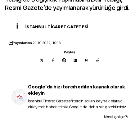
Resmi Gazete’de yayımlanarak yürürlüğe girdi.
İ
İSTANBUL TICARET GAZETESI
Yayınlanma
21.10.2022, 10:13
Paylaş
N
Google'da bizi tercih edilen kaynak olarak
ekleyin
İstanbul Ticaret Gazetesi
'i tercih edilen kaynak olarak
ekleyerek haberlerimizi Google'da daha sık görebilirsiniz.
Kaynak ekle
Nasıl çalışır?
›