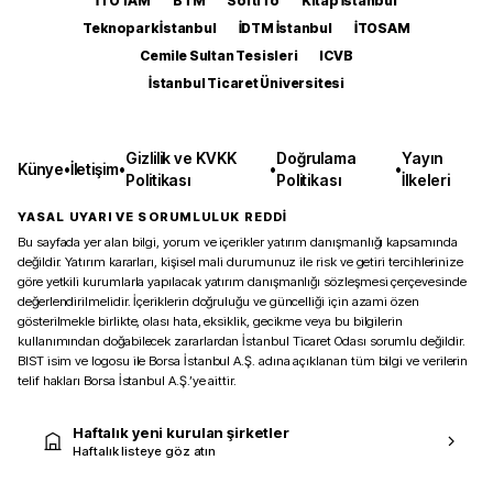
İTOTAM
BTM
SoftITo
Kitap İstanbul
Teknopark İstanbul
İDTM İstanbul
İTOSAM
Cemile Sultan Tesisleri
ICVB
İstanbul Ticaret Üniversitesi
Gizlilik ve KVKK
Doğrulama
Yayın
Künye
•
İletişim
•
•
•
Politikası
Politikası
İlkeleri
YASAL UYARI VE SORUMLULUK REDDİ
Bu sayfada yer alan bilgi, yorum ve içerikler yatırım danışmanlığı kapsamında
değildir. Yatırım kararları, kişisel mali durumunuz ile risk ve getiri tercihlerinize
göre yetkili kurumlarla yapılacak yatırım danışmanlığı sözleşmesi çerçevesinde
değerlendirilmelidir. İçeriklerin doğruluğu ve güncelliği için azami özen
gösterilmekle birlikte, olası hata, eksiklik, gecikme veya bu bilgilerin
kullanımından doğabilecek zararlardan İstanbul Ticaret Odası sorumlu değildir.
BIST isim ve logosu ile Borsa İstanbul A.Ş. adına açıklanan tüm bilgi ve verilerin
telif hakları Borsa İstanbul A.Ş.’ye aittir.
Haftalık yeni kurulan şirketler
Haftalık listeye göz atın