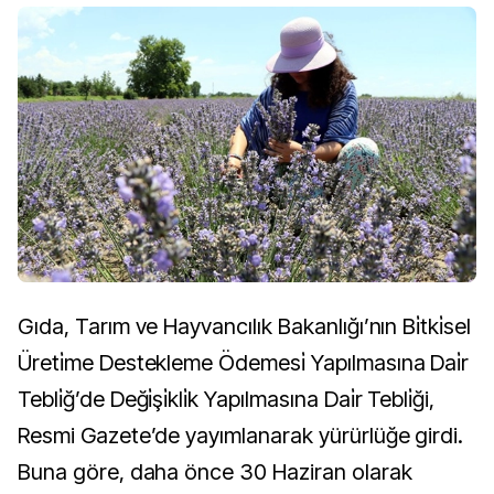
Gıda, Tarım ve Hayvancılık Bakanlığı’nın Bi̇tki̇sel
Üreti̇me Destekleme Ödemesi̇ Yapılmasına Dai̇r
Tebli̇ğ’de Deği̇şi̇kli̇k Yapılmasına Dai̇r Tebli̇ği,
Resmi Gazete’de yayımlanarak yürürlüğe girdi.
Buna göre, daha önce 30 Haziran olarak