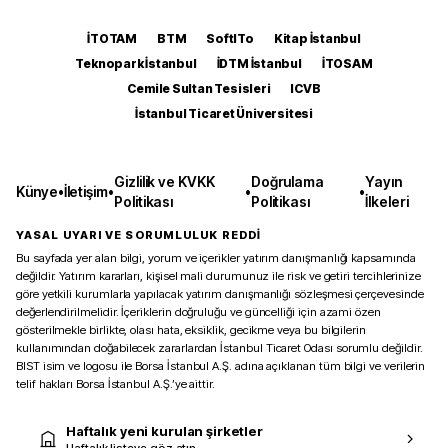
İTOTAM
BTM
SoftITo
Kitap İstanbul
Teknopark İstanbul
İDTM İstanbul
İTOSAM
Cemile Sultan Tesisleri
ICVB
İstanbul Ticaret Üniversitesi
Gizlilik ve KVKK
Doğrulama
Yayın
Künye
•
İletişim
•
•
•
Politikası
Politikası
İlkeleri
YASAL UYARI VE SORUMLULUK REDDİ
Bu sayfada yer alan bilgi, yorum ve içerikler yatırım danışmanlığı kapsamında
değildir. Yatırım kararları, kişisel mali durumunuz ile risk ve getiri tercihlerinize
göre yetkili kurumlarla yapılacak yatırım danışmanlığı sözleşmesi çerçevesinde
değerlendirilmelidir. İçeriklerin doğruluğu ve güncelliği için azami özen
gösterilmekle birlikte, olası hata, eksiklik, gecikme veya bu bilgilerin
kullanımından doğabilecek zararlardan İstanbul Ticaret Odası sorumlu değildir.
BIST isim ve logosu ile Borsa İstanbul A.Ş. adına açıklanan tüm bilgi ve verilerin
telif hakları Borsa İstanbul A.Ş.’ye aittir.
Haftalık yeni kurulan şirketler
Haftalık listeye göz atın