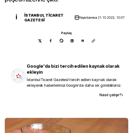
İSTANBUL TICARET
İ
Yayınlanma
21.10.2022, 10:07
GAZETESI
Paylaş
N
Google'da bizi tercih edilen kaynak olarak
ekleyin
İstanbul Ticaret Gazetesi
'i tercih edilen kaynak olarak
ekleyerek haberlerimizi Google'da daha sık görebilirsiniz.
Kaynak ekle
Nasıl çalışır?
›