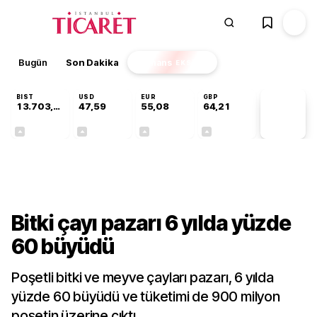
Bugün
Son Dakika
Finans
EKSTRA
BIST
USD
EUR
GBP
13.703,13
47,59
55,08
64,21
PİYASA
VERİLERİ
+0,11%
+0,06%
+0,13%
+0,18%
Gündem
Bitki çayı pazarı 6 yılda yüzde
60 büyüdü
Poşetli bitki ve meyve çayları pazarı, 6 yılda
yüzde 60 büyüdü ve tüketimi de 900 milyon
poşetin üzerine çıktı.