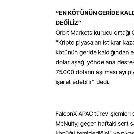
“EN KÖTÜNÜN GERİDE KAL
DEĞİLİZ”
Orbit Markets kurucu ortağı 
“Kripto piyasaları istikrar ka
kötünün geride kaldığından e
dolar aşağı yönde ana destek
75.000 doların aşılması ayı p
işaret edebilir" dedi.
FalconX APAC türev işlemleri
McNulty, geçen haftaki sert sa
köpüğü temizlediğini" ve piya