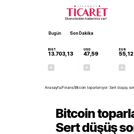
Ekonomiden haberiniz var!
Bugün
Son Dakika
Finans
EKST
BIST
USD
EUR
13.703,13
47,59
55,12
+0,11%
+0,05%
15,20
0,02
Anasayfa
/
Finans
/
Bitcoin toparlanıyor: Sert düşüş son
aştı
Bitcoin toparl
Sert düşüş so