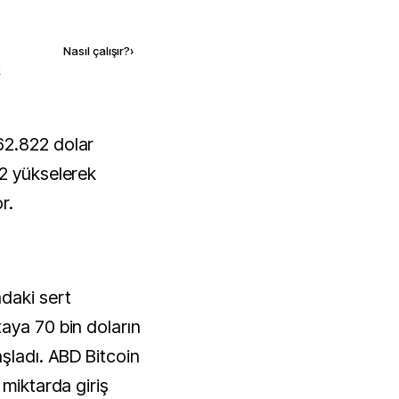
Kaynak ekle
Nasıl çalışır?
›
k
2 yükselerek
r.
daki sert
aya 70 bin doların
şladı. ABD Bitcoin
 miktarda giriş