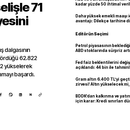
lişle 71
kadar yüzde 50 ihtimal veril
yesini
Daha yüksek emekli maaşı 
avantajı: Dilekçe tarihine d
Editörün Seçimi
Petrol piyasasının beklediği 
ış dalgasının
ABD stoklarında sürpriz art
gördüğü 62.822
Fed faiz beklentilerini deği
12 yükselerek
açıklandı: 44 bin ile tahmin
kaldı
amayı başardı.
Gram altın 6.400 TL’yi geçti
zirvesi! Altın yükselecek m
mi?
N
BDDK’dan kalkınma ve yatır
için karar: Kredi sınırları d