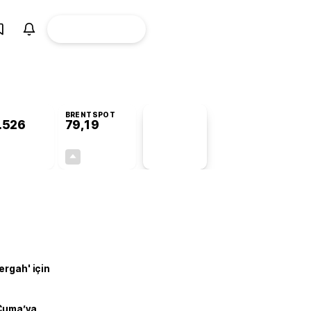
ÜYE
CANLI BORSA
Girişi
BRENTSPOT
.526
79,19
PİYASA
VERİLERİ
+0,15%
+0,35%
+0,00
0,28
ergah' için
 Cuma’ya