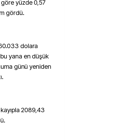
 göre yüzde 0,57
em gördü.
60.033 dolara
 bu yana en düşük
, cuma günü yeniden
ı.
8 kayıpla 2089,43
ü.