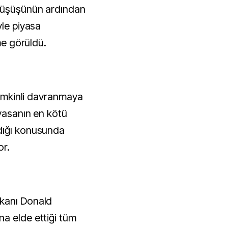
düşüşünün ardından
yle piyasa
şme görüldü.
 temkinli davranmaya
iyasanın en kötü
dığı konusunda
or.
kanı Donald
a elde ettiği tüm