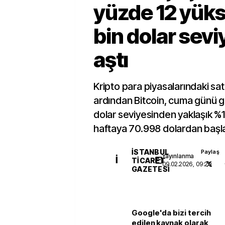
yüzde 12 yükse
bin dolar sevi
aştı
Kripto para piyasalarındaki sat
ardından Bitcoin, cuma günü 
dolar seviyesinden yaklaşık %
haftaya 70.998 dolardan başl
İSTANBUL
Paylaş
Yayınlanma
İ
TICARET
09.02.2026, 09:20
GAZETESI
Google'da bizi tercih
edilen kaynak olarak