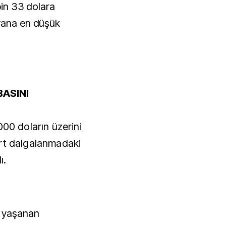
bin 33 dolara
 yana en düşük
ASINI
000 doların üzerini
ert dalgalanmadaki
ı.
r yaşanan