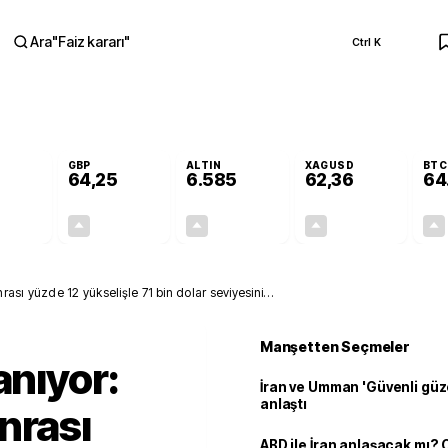
Ara
"
Faiz kararı
"
Ctrl K
RA
GBP
ALTIN
XAGUSD
BTC
64,25
6.585
62,36
64
+0,20%
+0,24%
+1,38%
+0,52%
0,11
0,15
89,35
0,32
rası yüzde 12 yükselişle 71 bin dolar seviyesini
Manşetten Seçmeler
anıyor:
İran ve Umman 'Güvenli güz
anlaştı
nrası
ABD ile İran anlaşacak mı?