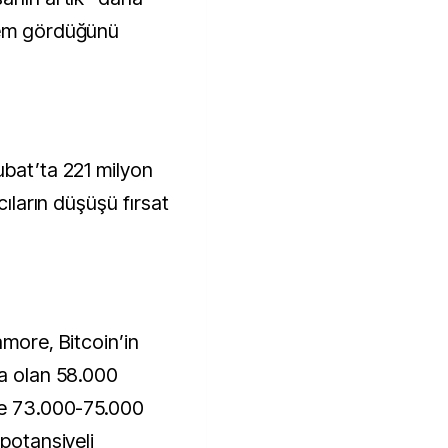
lem gördüğünü
ubat’ta 221 milyon
cıların düşüşü fırsat
amore, Bitcoin’in
ma olan 58.000
ce 73.000-75.000
 potansiyeli