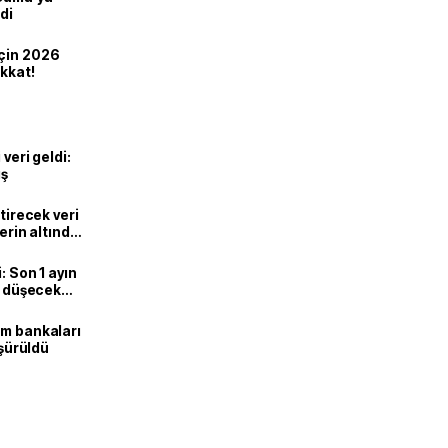
di
için 2026
ikkat!
veri geldi:
ış
ştirecek veri
lerin altında
: Son 1 ayın
i, düşecek
ım bankaları
üşürüldü