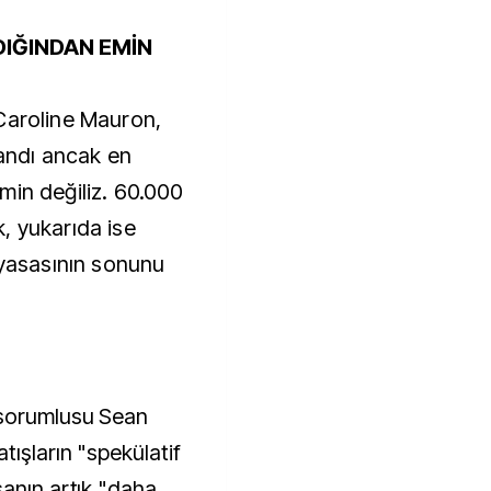
DIĞINDAN EMİN
Caroline Mauron,
zandı ancak en
min değiliz. 60.000
, yukarıda ise
iyasasının sonunu
 sorumlusu Sean
tışların "spekülatif
sanın artık "daha