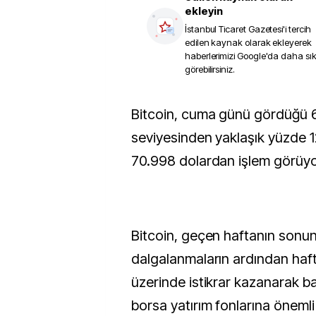
ekleyin
İstanbul Ticaret Gazetesi
'i tercih
edilen kaynak olarak ekleyerek
haberlerimizi Google'da daha sı
görebilirsiniz.
Bitcoin, cuma günü gördüğü 62.822 dolar
seviyesinden yaklaşık yüzde 1
70.998 dolardan işlem görüyo
Bitcoin, geçen haftanın sonun
dalgalanmaların ardından haft
üzerinde istikrar kazanarak ba
borsa yatırım fonlarına önemli