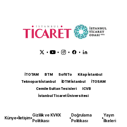
•
•
•
•
İTOTAM
BTM
SoftITo
Kitap İstanbul
Teknopark İstanbul
İDTM İstanbul
İTOSAM
Cemile Sultan Tesisleri
ICVB
İstanbul Ticaret Üniversitesi
Gizlilik ve KVKK
Doğrulama
Yayın
Künye
•
İletişim
•
•
•
Politikası
Politikası
İlkeleri