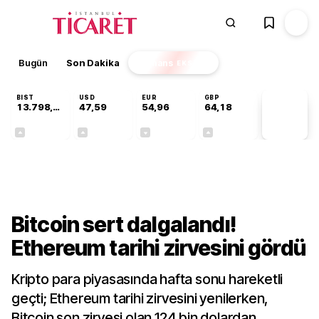
Bugün
Son Dakika
Finans
EKSTRA
BIST
USD
EUR
GBP
13.798,82
47,59
54,96
64,18
PİYASA
VERİLERİ
+0,70%
+0,06%
-0,09%
+0,13%
Finans
Bitcoin sert dalgalandı!
Ethereum tarihi zirvesini gördü
Kripto para piyasasında hafta sonu hareketli
geçti; Ethereum tarihi zirvesini yenilerken,
Bitcoin son zirvesi olan 124 bin dolardan