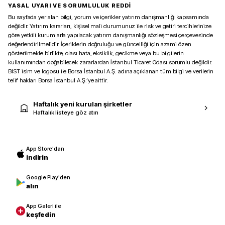
YASAL UYARI VE SORUMLULUK REDDİ
Bu sayfada yer alan bilgi, yorum ve içerikler yatırım danışmanlığı kapsamında
değildir. Yatırım kararları, kişisel mali durumunuz ile risk ve getiri tercihlerinize
göre yetkili kurumlarla yapılacak yatırım danışmanlığı sözleşmesi çerçevesinde
değerlendirilmelidir. İçeriklerin doğruluğu ve güncelliği için azami özen
gösterilmekle birlikte, olası hata, eksiklik, gecikme veya bu bilgilerin
kullanımından doğabilecek zararlardan İstanbul Ticaret Odası sorumlu değildir.
BIST isim ve logosu ile Borsa İstanbul A.Ş. adına açıklanan tüm bilgi ve verilerin
telif hakları Borsa İstanbul A.Ş.’ye aittir.
Haftalık yeni kurulan şirketler
Haftalık listeye göz atın
App Store'dan
indirin
Google Play'den
alın
App Galeri ile
keşfedin