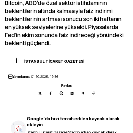
Bitcoin, ABD’de özel sektör istihdamının
beklentilerin altında kalmasıyla faiz indirimi
beklentilerinin artması sonucu son iki haftanın
en yüksek seviyelerine yükseldi. Piyasalarda
Fed’in ekim sonunda faiz indireceği yönündeki
beklenti güçlendi.
İ
İSTANBUL TICARET GAZETESI
Yayınlanma
01.10.2025, 19:56
Paylaş
N
Google'da bizi tercih edilen kaynak olarak
ekleyin
İstanbul Ticaret Gazetesi
'i tercih edilen kaynak olarak