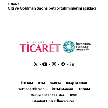
FINANS
Citi ve Goldman Sachs petrol tahminlerini açıkladı
•
•
•
•
İTOTAM
BTM
SoftITo
Kitap İstanbul
Teknopark İstanbul
İDTM İstanbul
İTOSAM
Cemile Sultan Tesisleri
ICVB
İstanbul Ticaret Üniversitesi