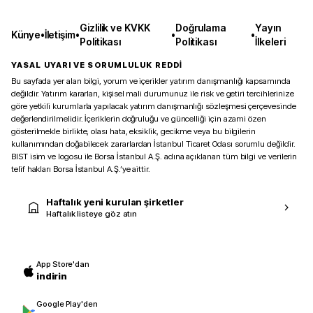
Gizlilik ve KVKK
Doğrulama
Yayın
Künye
•
İletişim
•
•
•
Politikası
Politikası
İlkeleri
YASAL UYARI VE SORUMLULUK REDDİ
Bu sayfada yer alan bilgi, yorum ve içerikler yatırım danışmanlığı kapsamında
değildir. Yatırım kararları, kişisel mali durumunuz ile risk ve getiri tercihlerinize
göre yetkili kurumlarla yapılacak yatırım danışmanlığı sözleşmesi çerçevesinde
değerlendirilmelidir. İçeriklerin doğruluğu ve güncelliği için azami özen
gösterilmekle birlikte, olası hata, eksiklik, gecikme veya bu bilgilerin
kullanımından doğabilecek zararlardan İstanbul Ticaret Odası sorumlu değildir.
BIST isim ve logosu ile Borsa İstanbul A.Ş. adına açıklanan tüm bilgi ve verilerin
telif hakları Borsa İstanbul A.Ş.’ye aittir.
Haftalık yeni kurulan şirketler
Haftalık listeye göz atın
App Store'dan
indirin
Google Play'den