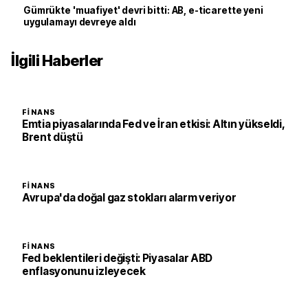
Gümrükte 'muafiyet' devri bitti: AB, e-ticarette yeni
uygulamayı devreye aldı
İlgili Haberler
FINANS
Emtia piyasalarında Fed ve İran etkisi: Altın yükseldi,
Brent düştü
FINANS
Avrupa'da doğal gaz stokları alarm veriyor
FINANS
Fed beklentileri değişti: Piyasalar ABD
enflasyonunu izleyecek