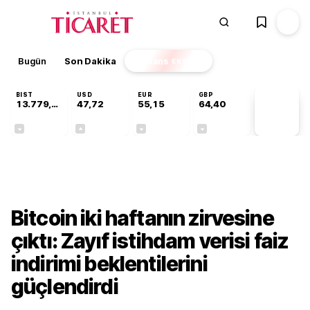
Bugün
Son Dakika
Finans
EKSTRA
BIST
USD
EUR
GBP
13.779,39
47,72
55,15
64,40
PİYASA
VERİLERİ
-0,14%
+0,01%
-0,07%
-0,03%
Finans
Bitcoin iki haftanın zirvesine
çıktı: Zayıf istihdam verisi faiz
indirimi beklentilerini
güçlendirdi