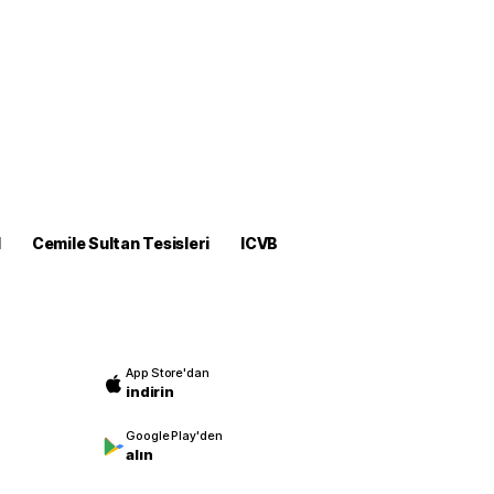
M
Cemile Sultan Tesisleri
ICVB
App Store'dan
indirin
Google Play'den
alın