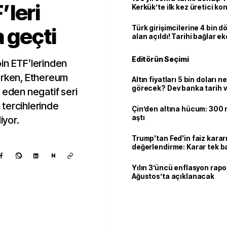
leri
Kerkük’te ilk kez üretici k
 geçti
Türk girişimcilerine 4 bin 
alan açıldı! Tarihi bağlar 
ortaklığa dönüşüyor
Editörün Seçimi
in ETF’lerinden
erken, Ethereum
Altın fiyatları 5 bin doları 
görecek? Dev banka tarih v
 eden negatif seri
ı tercihlerinde
Çin’den altına hücum: 300 m
aştı
iyor.
Trump'tan Fed'in faiz kararı
değerlendirme: Karar tek b
Warsh'ın değil
N
Yılın 3’üncü enflasyon rapo
Ağustos’ta açıklanacak
Kaynak ekle