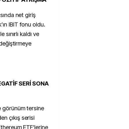
sında net giriş
ın IBIT fonu oldu.
e sınırlı kaldı ve
 değiştirmeye
GATİF SERİ SONA
e görünüm tersine
n çıkış serisi
 Ethereum ETF’lerine