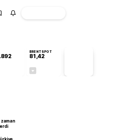
ÜYE
CANLI BORSA
Girişi
BRENTSPOT
.892
81,42
PİYASA
VERİLERİ
+0,34%
-1,64%
+0,00
-1,36
ne zaman
erdi
Türkiye