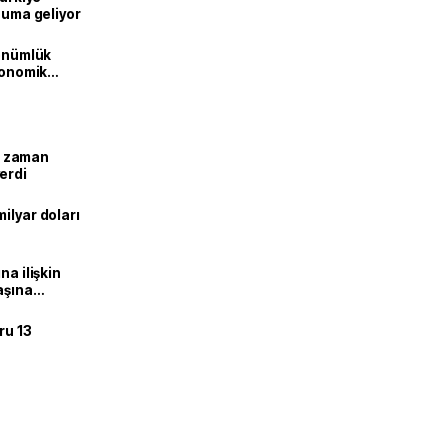
onuma geliyor
dönümlük
ekonomik
ne zaman
erdi
ilyar doları
na ilişkin
aşına
ru 13