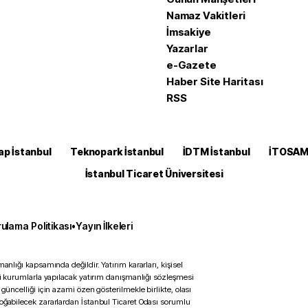
Namaz Vakitleri
İmsakiye
Yazarlar
e-Gazete
Haber Site Haritası
RSS
ap İstanbul
Teknopark İstanbul
İDTM İstanbul
İTOSA
İstanbul Ticaret Üniversitesi
ulama Politikası
•
Yayın İlkeleri
anlığı kapsamında değildir. Yatırım kararları, kişisel
ili kurumlarla yapılacak yatırım danışmanlığı sözleşmesi
 güncelliği için azami özen gösterilmekle birlikte, olası
doğabilecek zararlardan İstanbul Ticaret Odası sorumlu