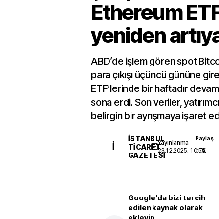
Ethereum ETF’
yeniden artıya
ABD’de işlem gören spot Bitco
para çıkışı üçüncü gününe gir
ETF’lerinde bir haftadır devam
sona erdi. Son veriler, yatırımc
belirgin bir ayrışmaya işaret ed
İSTANBUL
Paylaş
Yayınlanma
İ
TICARET
23.12.2025, 10:59
GAZETESI
Google'da bizi tercih
edilen kaynak olarak
ekleyin