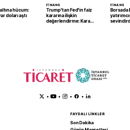
FINANS
FINANS
altına hücum:
Trump'tan Fed'in faiz
Borsada 
ar doları aştı
kararına ilişkin
yatırımcı
değerlendirme: Karar
sevindird
tek başına Warsh'ın
değil
•
•
•
•
FAYDALI LINKLER
Son Dakika
Günün Manşetleri