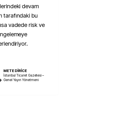
’lerindeki devam
m tarafındaki bu
kısa vadede risk ve
 dengelemeye
rlendiriyor.
METE DİRİCE
İstanbul Ticaret Gazetesi –
Genel Yayın Yönetmeni