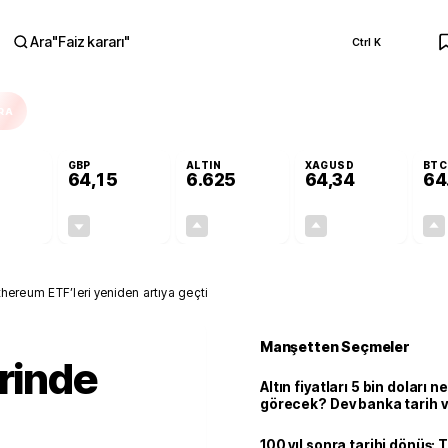
Ara
"
Faiz kararı
"
Ctrl K
RA
GBP
ALTIN
XAGUSD
BTC
64,15
6.625
64,34
64
+0,03%
-0,03%
+2,04%
+4,62%
0,02
-0,02
132,14
2,84
Ethereum ETF’leri yeniden artıya geçti
Manşetten Seçmeler
erinde
Altın fiyatları 5 bin doları 
görecek? Dev banka tarih v
100 yıl sonra tarihi dönüş: 