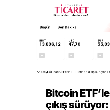
Ekonomiden haberiniz var!
Bugün
Son Dakika
Finans
EKST
BIST
USD
EUR
13.806,12
47,70
55,03
+0,05%
+0,17%
7,30
0,08
Anasayfa
/
Finans
/
Bitcoin ETF’lerinde çıkış sürüyor: 
Bitcoin ETF’l
çıkış sürüyor: