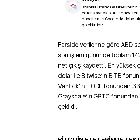
İstanbul Ticaret Gazetesi
'i tercih
edilen kaynak olarak ekleyerek
haberlerimizi Google'da daha sı
görebilirsiniz.
Farside verilerine göre ABD spot Bitcoin ETF’leri,
son işlem gününde toplam 142,
net çıkış kaydetti. En yüksek ç
dolar ile Bitwise’ın BITB fonu
VanEck’in HODL fonundan 33,
Grayscale’in GBTC fonundan i
çekildi.
BİTCOİN ETF’LERİNDE TEK 