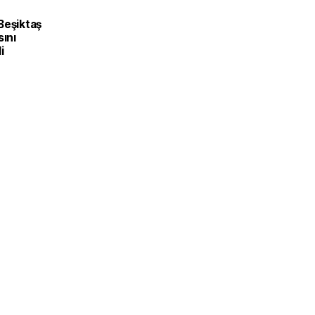
Beşiktaş
sını
i