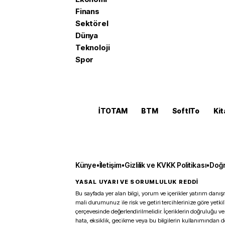
Finans
Sektörel
Dünya
Teknoloji
Spor
İTOTAM
BTM
SoftITo
Kit
Künye
•
İletişim
•
Gizlilik ve KVKK Politikası
•
Doğr
YASAL UYARI VE SORUMLULUK REDDİ
Bu sayfada yer alan bilgi, yorum ve içerikler yatırım danışm
mali durumunuz ile risk ve getiri tercihlerinize göre yetk
çerçevesinde değerlendirilmelidir. İçeriklerin doğruluğu ve
hata, eksiklik, gecikme veya bu bilgilerin kullanımından 