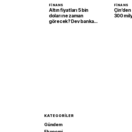
FINANS
FINANS
Altın fiyatları 5 bin
Çin’den 
doları ne zaman
300 mily
görecek? Dev banka
tarih verdi
KATEGORILER
Gündem
Ekonomi