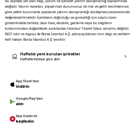
Bu sayfada yer alan bilgi, yorum ve içerikler yatırım danışmanlığı kapsamında
değildir. Yatırım kararları, kişisel mali durumunuz ile risk ve getiri tercihlerinize
göre yetkili kurumlarla yapılacak yatırım danışmanlığı sözleşmesi çerçevesinde
değerlendirilmelidir. İçeriklerin doğruluğu ve güncelliği için azami özen
gösterilmekle birlikte, olası hata, eksiklik, gecikme veya bu bilgilerin
kullanımından doğabilecek zararlardan İstanbul Ticaret Odası sorumlu değildir.
BIST isim ve logosu ile Borsa İstanbul A.Ş. adına açıklanan tüm bilgi ve verilerin
telif hakları Borsa İstanbul A.Ş.’ye aittir.
Haftalık yeni kurulan şirketler
Haftalık listeye göz atın
App Store'dan
indirin
Google Play'den
alın
App Galeri ile
keşfedin