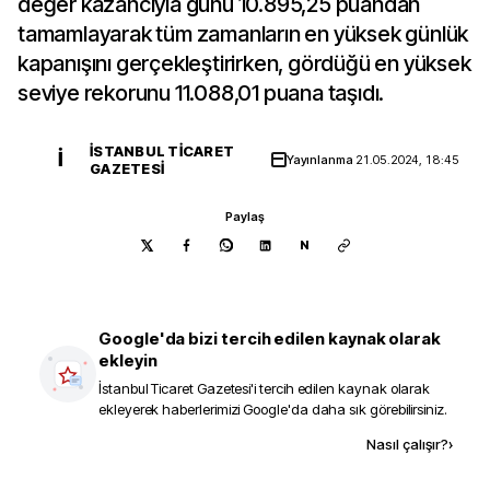
değer kazancıyla günü 10.895,25 puandan
tamamlayarak tüm zamanların en yüksek günlük
kapanışını gerçekleştirirken, gördüğü en yüksek
seviye rekorunu 11.088,01 puana taşıdı.
İSTANBUL TICARET
İ
Yayınlanma
21.05.2024, 18:45
GAZETESI
Paylaş
N
Google'da bizi tercih edilen kaynak olarak
ekleyin
İstanbul Ticaret Gazetesi
'i tercih edilen kaynak olarak
ekleyerek haberlerimizi Google'da daha sık görebilirsiniz.
Kaynak ekle
Nasıl çalışır?
›