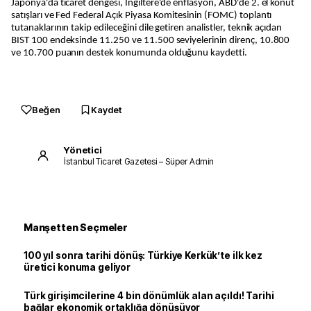
Japonya'da ticaret dengesi, İngiltere'de enflasyon, ABD'de 2. el konut
satışları ve Fed Federal Açık Piyasa Komitesinin (FOMC) toplantı
tutanaklarının takip edileceğini dile getiren analistler, teknik açıdan
BIST 100 endeksinde 11.250 ve 11.500 seviyelerinin direnç, 10.800
ve 10.700 puanın destek konumunda olduğunu kaydetti.
Beğen
Kaydet
Yönetici
İstanbul Ticaret Gazetesi – Süper Admin
Manşetten Seçmeler
100 yıl sonra tarihi dönüş: Türkiye Kerkük’te ilk kez
üretici konuma geliyor
Türk girişimcilerine 4 bin dönümlük alan açıldı! Tarihi
bağlar ekonomik ortaklığa dönüşüyor