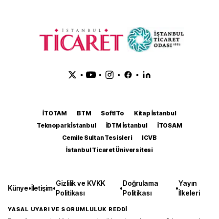
•
•
•
•
İTOTAM
BTM
SoftITo
Kitap İstanbul
Teknopark İstanbul
İDTM İstanbul
İTOSAM
Cemile Sultan Tesisleri
ICVB
İstanbul Ticaret Üniversitesi
Gizlilik ve KVKK
Doğrulama
Yayın
Künye
•
İletişim
•
•
•
Politikası
Politikası
İlkeleri
YASAL UYARI VE SORUMLULUK REDDİ