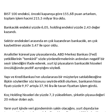
BIST 100 endeksi, önceki kapanışa göre 155,68 puan artarken,
toplam işlem hacmi 215,5 milyar lira oldu.
Bankacılık endeksi yüzde 6,05, holding endeksi yüzde 2,43 değer
kazandı.
Sektör endeksleri arasında en çok kazandıran bankacılık, en çok
kaybettiren yüzde 3,47 ile spor oldu.
Analistler küresel pay piyasalarında, ABD Merkez Bankası (Fed)
yetkililerinin "temkinli" sözle yönlendirmelerinin ardından negatif bir
seyir izlendiğini ifade ederek, yurt içi piyasaların bankacılık hisseleri
öncülüğünde pozitif ayrıştığını söyledi.
Yapı ve Kredi Bankası'nın uluslararası bir müşteriye satılabileceğine
ilişkin söylentiler söz konusu seyirde etkili olurken, bankanın hisse
fiyatı yüzde 9,97 artışla 37,96 lira ile tavan fiyattan işlem gördü.
Koç Holding hisseleri de yüzde 7,3 yükselirken, şirketin piyasa değeri
20 milyar doları aştı.
Yarın yurt içinde veri gündeminin sakin olacağını, yurt dışında ise