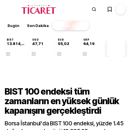
Bugün
Son Dakika
Finans
EKSTRA
BIST
USD
EUR
GBP
13.814,05
47,71
55,02
64,19
PİYASA
VERİLERİ
+0,11%
+0,17%
+0,01%
+0,03%
Gündem
BIST 100 endeksi tüm
zamanların en yüksek günlük
kapanışını gerçekleştirdi
Borsa İstanbul'da BIST 100 endeksi, yüzde 1.45