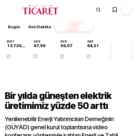
Bugün
Son Dakika
Finans
EKSTRA
BIST
USD
EUR
GBP
13.725,51
47,59
55,07
64,21
PİYASA
VERİLERİ
+0,16%
+0,06%
+0,11%
+0,17%
Sektörel
Bir yılda güneşten elektrik
üretimimiz yüzde 50 arttı
Yenilenebilir Enerji Yatırımcıları Derneğinin
(GÜYAD) genel kurul toplantısına video
konferans yöntemiyle katılan Enerji ve Tabii