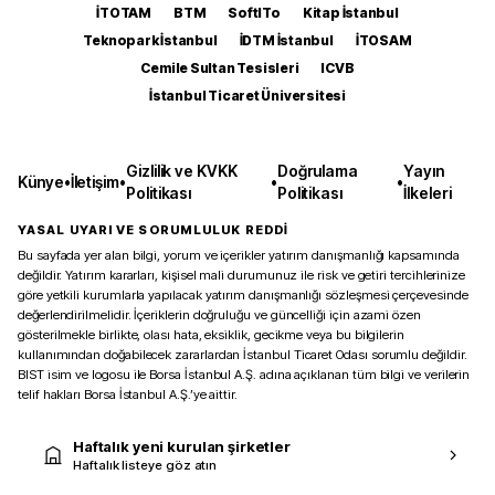
İTOTAM
BTM
SoftITo
Kitap İstanbul
Teknopark İstanbul
İDTM İstanbul
İTOSAM
Cemile Sultan Tesisleri
ICVB
İstanbul Ticaret Üniversitesi
Gizlilik ve KVKK
Doğrulama
Yayın
Künye
•
İletişim
•
•
•
Politikası
Politikası
İlkeleri
YASAL UYARI VE SORUMLULUK REDDİ
Bu sayfada yer alan bilgi, yorum ve içerikler yatırım danışmanlığı kapsamında
değildir. Yatırım kararları, kişisel mali durumunuz ile risk ve getiri tercihlerinize
göre yetkili kurumlarla yapılacak yatırım danışmanlığı sözleşmesi çerçevesinde
değerlendirilmelidir. İçeriklerin doğruluğu ve güncelliği için azami özen
gösterilmekle birlikte, olası hata, eksiklik, gecikme veya bu bilgilerin
kullanımından doğabilecek zararlardan İstanbul Ticaret Odası sorumlu değildir.
BIST isim ve logosu ile Borsa İstanbul A.Ş. adına açıklanan tüm bilgi ve verilerin
telif hakları Borsa İstanbul A.Ş.’ye aittir.
Haftalık yeni kurulan şirketler
Haftalık listeye göz atın