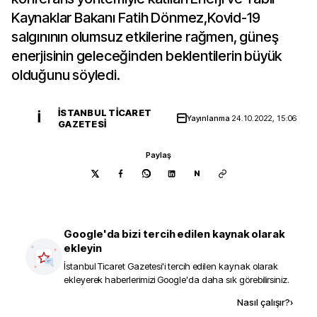
Kaynaklar Bakanı Fatih Dönmez,Kovid-19
salgınının olumsuz etkilerine rağmen, güneş
enerjisinin geleceğinden beklentilerin büyük
olduğunu söyledi.
İSTANBUL TICARET
İ
Yayınlanma
24.10.2022, 15:06
GAZETESI
Paylaş
N
Google'da bizi tercih edilen kaynak olarak
ekleyin
İstanbul Ticaret Gazetesi
'i tercih edilen kaynak olarak
ekleyerek haberlerimizi Google'da daha sık görebilirsiniz.
Kaynak ekle
Nasıl çalışır?
›