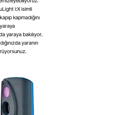
mizleyebiliyoruz.
ight i:X isimli
 kapıp kapmadığını
z yaraya
nda yaraya bakılıyor.
dığınızda yaranın
örüyorsunuz.