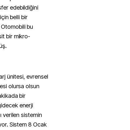
fer edebildiğini
çin belli bir
 Otomobili bu
t bir mikro-
üş.
arj ünitesi, evrensel
esi olursa olsun
akikada bir
idecek enerji
ı verilen sistemin
üyor. Sistem 8 Ocak