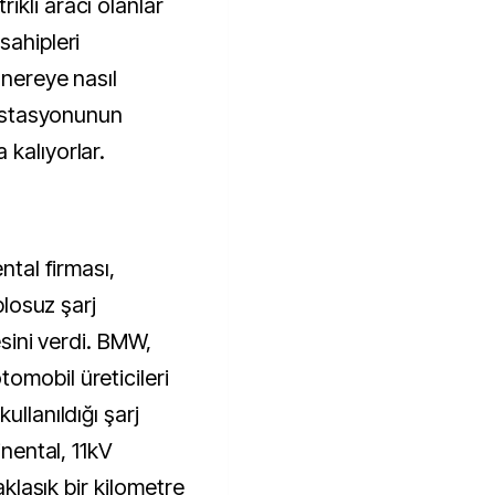
kli aracı olanlar
sahipleri
 nereye nasıl
j istasyonunun
kalıyorlar.
ntal firması,
blosuz şarj
esini verdi. BMW,
omobil üreticileri
ullanıldığı şarj
inental, 11kV
yaklaşık bir kilometre