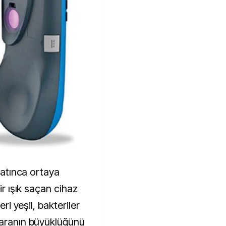
apatınca ortaya
ir ışık saçan cihaz
eri yeşil, bakteriler
yaranın büyüklüğünü