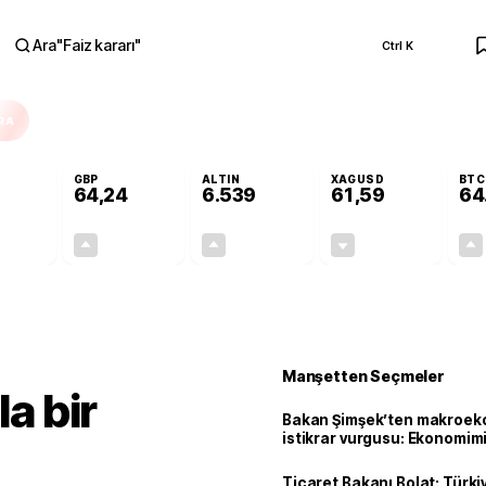
Ara
"
Faiz kararı
"
Ctrl K
RA
GBP
ALTIN
XAGUSD
BTC
64,24
6.539
61,59
64
+0,03%
+0,22%
+0,66%
-0,73%
0,02
0,14
42,67
-0,45
Manşetten Seçmeler
la bir
Bakan Şimşek’ten makroek
istikrar vurgusu: Ekonomim
dayanıklılığını daha da güç
Ticaret Bakanı Bolat: Türk