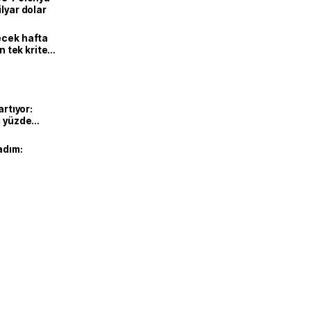
lyar dolar
ecek hafta
n tek kriter
artıyor:
ı yüzde
adım: