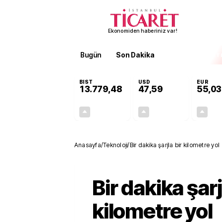
Ekonomiden haberiniz var!
Bugün
Son Dakika
Finans
EKST
BIST
USD
EUR
13.779,48
47,59
55,03
+0,56%
+0,06%
76,35
0,03
Anasayfa
/
Teknoloji
/
Bir dakika şarjla bir kilometre yol
Bir dakika şarj
kilometre yol