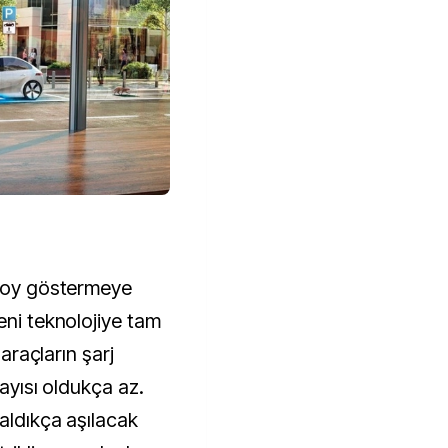
 boy göstermeye
eni teknolojiye tam
 araçların şarj
sayısı oldukça az.
ğaldıkça aşılacak