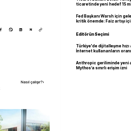
ticaretinde yeni hedef 15 mi
Fed Başkanı Warsh için gel
kritik önemde: Faiz artışı içi
var
N
Editörün Seçimi
Türkiye'de dijitalleşme hızı 
İnternet kullananların oran
92,3'e yükseldi
Anthropic geriliminde yeni 
Mythos’a sınırlı erişim izni
Kaynak ekle
Nasıl çalışır?
›
k