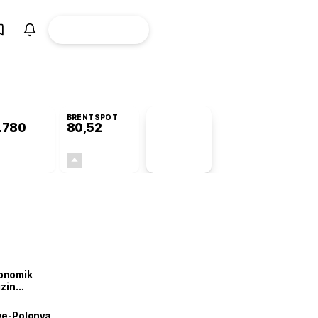
ÜYE
CANLI BORSA
Girişi
BRENTSPOT
.780
80,52
PİYASA
VERİLERİ
+0,46%
+2,04%
+0,00
1,61
onomik
izin
lendirdik
iye-Polonya