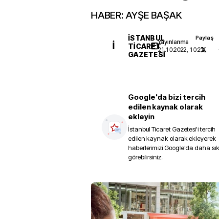
HABER: AYŞE BAŞAK
İSTANBUL
Paylaş
Yayınlanma
İ
TICARET
21.10.2022, 10:22
GAZETESI
Google'da bizi tercih
edilen kaynak olarak
ekleyin
İstanbul Ticaret Gazetesi
'i tercih
edilen kaynak olarak ekleyerek
haberlerimizi Google'da daha sı
görebilirsiniz.