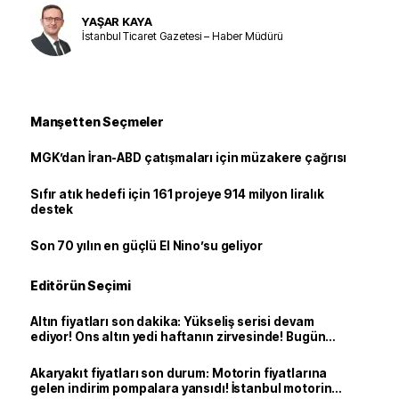
YAŞAR KAYA
İstanbul Ticaret Gazetesi – Haber Müdürü
Manşetten Seçmeler
MGK’dan İran-ABD çatışmaları için müzakere çağrısı
Sıfır atık hedefi için 161 projeye 914 milyon liralık
destek
Son 70 yılın en güçlü El Nino’su geliyor
Editörün Seçimi
Altın fiyatları son dakika: Yükseliş serisi devam
ediyor! Ons altın yedi haftanın zirvesinde! Bugün
yarım altın, çeyrek altın, gram altın ne kadar?
Akaryakıt fiyatları son durum: Motorin fiyatlarına
gelen indirim pompalara yansıdı! İstanbul motorin