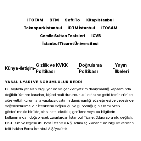
İTOTAM
BTM
SoftITo
Kitap İstanbul
Teknopark İstanbul
İDTM İstanbul
İTOSAM
Cemile Sultan Tesisleri
ICVB
İstanbul Ticaret Üniversitesi
Gizlilik ve KVKK
Doğrulama
Yayın
Künye
•
İletişim
•
•
•
Politikası
Politikası
İlkeleri
YASAL UYARI VE SORUMLULUK REDDİ
Bu sayfada yer alan bilgi, yorum ve içerikler yatırım danışmanlığı kapsamında
değildir. Yatırım kararları, kişisel mali durumunuz ile risk ve getiri tercihlerinize
göre yetkili kurumlarla yapılacak yatırım danışmanlığı sözleşmesi çerçevesinde
değerlendirilmelidir. İçeriklerin doğruluğu ve güncelliği için azami özen
gösterilmekle birlikte, olası hata, eksiklik, gecikme veya bu bilgilerin
kullanımından doğabilecek zararlardan İstanbul Ticaret Odası sorumlu değildir.
BIST isim ve logosu ile Borsa İstanbul A.Ş. adına açıklanan tüm bilgi ve verilerin
telif hakları Borsa İstanbul A.Ş.’ye aittir.