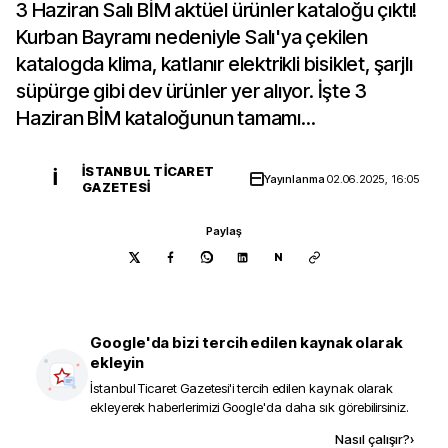
3 Haziran Salı BİM aktüel ürünler kataloğu çıktı!
Kurban Bayramı nedeniyle Salı'ya çekilen
katalogda klima, katlanır elektrikli bisiklet, şarjlı
süpürge gibi dev ürünler yer alıyor. İşte 3
Haziran BİM kataloğunun tamamı...
İSTANBUL TICARET
İ
Yayınlanma
02.06.2025, 16:05
GAZETESI
Paylaş
N
Google'da bizi tercih edilen kaynak olarak
ekleyin
İstanbul Ticaret Gazetesi
'i tercih edilen kaynak olarak
ekleyerek haberlerimizi Google'da daha sık görebilirsiniz.
Kaynak ekle
Nasıl çalışır?
›