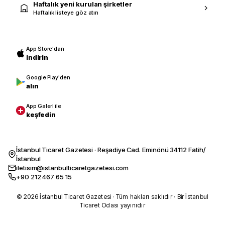
Haftalık yeni kurulan şirketler
Haftalık listeye göz atın
App Store'dan
indirin
Google Play'den
alın
App Galeri ile
keşfedin
İstanbul Ticaret Gazetesi · Reşadiye Cad. Eminönü 34112 Fatih/
İstanbul
iletisim@istanbulticaretgazetesi.com
+90 212 467 65 15
© 2026 İstanbul Ticaret Gazetesi · Tüm hakları saklıdır · Bir İstanbul
Ticaret Odası yayınıdır