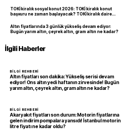
litre fiyatı ne kadar oldu?
TOKİ kiralık sosyal konut 2026: TOKİ kiralık konut
başvuru ne zaman başlayacak? TOKİ kiralık daire
İstanbul başvuru sonuçları açıklandı mı?
Altın fiyatlarında 3 günlük yükseliş devam ediyor:
Bugün yarım altın, çeyrek altın, gram altın ne kadar?
İlgili Haberler
BILGI REHBERI
Altın fiyatları son dakika: Yükseliş serisi devam
ediyor! Ons altın yedi haftanın zirvesinde! Bugün
yarım altın, çeyrek altın, gram altın ne kadar?
BILGI REHBERI
Akaryakıt fiyatları son durum: Motorin fiyatlarına
gelen indirim pompalara yansıdı! İstanbul motorin
litre fiyatı ne kadar oldu?