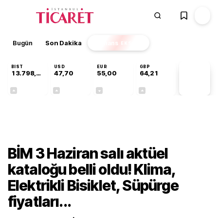
Bugün
Son Dakika
Finans
EKSTRA
BIST
USD
EUR
GBP
13.798,82
47,70
55,00
64,21
PİYASA
VERİLERİ
+0,70%
+0,16%
-0,03%
+0,06%
Bilgi Rehberi
BİM 3 Haziran salı aktüel
kataloğu belli oldu! Klima,
Elektrikli Bisiklet, Süpürge
fiyatları...