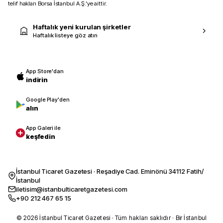
telif hakları Borsa İstanbul A.Ş.’ye aittir.
Haftalık yeni kurulan şirketler
Haftalık listeye göz atın
App Store'dan
indirin
Google Play'den
alın
App Galeri ile
keşfedin
İstanbul Ticaret Gazetesi · Reşadiye Cad. Eminönü 34112 Fatih/
İstanbul
iletisim@istanbulticaretgazetesi.com
+90 212 467 65 15
© 2026 İstanbul Ticaret Gazetesi · Tüm hakları saklıdır · Bir İstanbul