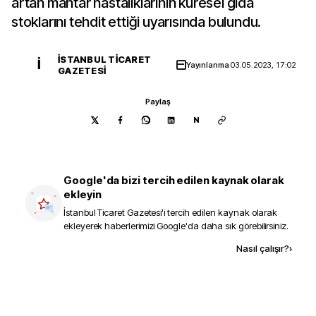
artan mantar hastalıklarının küresel gıda
stoklarını tehdit ettiği uyarısında bulundu.
İSTANBUL TICARET
İ
Yayınlanma
03.05.2023, 17:02
GAZETESI
Paylaş
N
Google'da bizi tercih edilen kaynak olarak
ekleyin
İstanbul Ticaret Gazetesi
'i tercih edilen kaynak olarak
ekleyerek haberlerimizi Google'da daha sık görebilirsiniz.
Kaynak ekle
Nasıl çalışır?
›