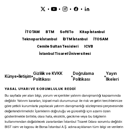
•
•
•
•
İTOTAM
BTM
SoftITo
Kitap İstanbul
Teknopark İstanbul
İDTM İstanbul
İTOSAM
Cemile Sultan Tesisleri
ICVB
İstanbul Ticaret Üniversitesi
Gizlilik ve KVKK
Doğrulama
Yayın
Künye
•
İletişim
•
•
•
Politikası
Politikası
İlkeleri
YASAL UYARI VE SORUMLULUK REDDİ
Bu sayfada yer alan bilgi, yorum ve içerikler yatırım danışmanlığı kapsamında
değildir. Yatırım kararları, kişisel mali durumunuz ile risk ve getiri tercihlerinize
göre yetkili kurumlarla yapılacak yatırım danışmanlığı sözleşmesi çerçevesinde
değerlendirilmelidir. İçeriklerin doğruluğu ve güncelliği için azami özen
gösterilmekle birlikte, olası hata, eksiklik, gecikme veya bu bilgilerin
kullanımından doğabilecek zararlardan İstanbul Ticaret Odası sorumlu değildir.
BIST isim ve logosu ile Borsa İstanbul A.Ş. adına açıklanan tüm bilgi ve verilerin