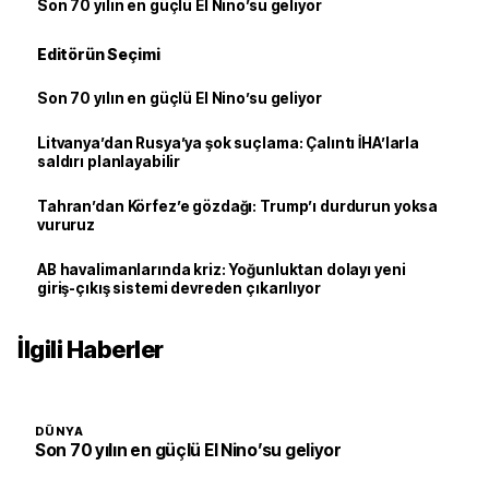
Son 70 yılın en güçlü El Nino’su geliyor
Editörün Seçimi
Son 70 yılın en güçlü El Nino’su geliyor
Litvanya’dan Rusya’ya şok suçlama: Çalıntı İHA’larla
saldırı planlayabilir
Tahran’dan Körfez’e gözdağı: Trump’ı durdurun yoksa
vururuz
AB havalimanlarında kriz: Yoğunluktan dolayı yeni
giriş-çıkış sistemi devreden çıkarılıyor
İlgili Haberler
DÜNYA
Son 70 yılın en güçlü El Nino’su geliyor