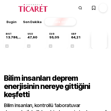
Bugün
Son Dakika
Finans
EKSTRA
BIST
USD
EUR
GBP
13.786,74
47,60
55,05
64,21
PİYASA
VERİLERİ
+0,61%
+0,06%
+0,07%
+0,18%
Teknoloji
Bilim insanları deprem
enerjisinin nereye gittiğini
keşfetti
Bilim insanları, kontrollü ‘laboratuvar