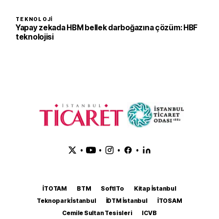
TEKNOLOJI
Yapay zekada HBM bellek darboğazına çözüm: HBF
teknolojisi
•
•
•
•
İTOTAM
BTM
SoftITo
Kitap İstanbul
Teknopark İstanbul
İDTM İstanbul
İTOSAM
Cemile Sultan Tesisleri
ICVB