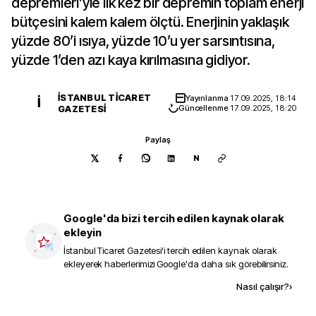
depremleri’yle ilk kez bir depremin toplam enerji
bütçesini kalem kalem ölçtü. Enerjinin yaklaşık
yüzde 80’i ısıya, yüzde 10’u yer sarsıntısına,
yüzde 1’den azı kaya kırılmasına gidiyor.
İSTANBUL TICARET
Yayınlanma
17.09.2025, 18:14
İ
GAZETESI
Güncellenme
17.09.2025, 18:20
Paylaş
N
Google'da bizi tercih edilen kaynak olarak
ekleyin
İstanbul Ticaret Gazetesi
'i tercih edilen kaynak olarak
ekleyerek haberlerimizi Google'da daha sık görebilirsiniz.
Kaynak ekle
Nasıl çalışır?
›