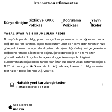
İstanbul Ticaret Üniversitesi
Gizlilik ve KVKK
Doğrulama
Yayın
Künye
•
İletişim
•
•
•
Politikası
Politikası
İlkeleri
YASAL UYARI VE SORUMLULUK REDDİ
Bu sayfada yer alan bilgi, yorum ve içerikler yatırım danışmanlığı kapsamında
değildir. Yatırım kararları, kişisel mali durumunuz ile risk ve getiri tercihlerinize
göre yetkili kurumlarla yapılacak yatırım danışmanlığı sözleşmesi çerçevesinde
değerlendirilmelidir. İçeriklerin doğruluğu ve güncelliği için azami özen
gösterilmekle birlikte, olası hata, eksiklik, gecikme veya bu bilgilerin
kullanımından doğabilecek zararlardan İstanbul Ticaret Odası sorumlu değildir.
BIST isim ve logosu ile Borsa İstanbul A.Ş. adına açıklanan tüm bilgi ve verilerin
telif hakları Borsa İstanbul A.Ş.’ye aittir.
Haftalık yeni kurulan şirketler
Haftalık listeye göz atın
App Store'dan
indirin