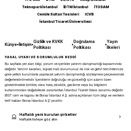
Teknopark İstanbul
İDTM İstanbul
İTOSAM
Cemile Sultan Tesisleri
ICVB
İstanbul Ticaret Üniversitesi
Gizlilik ve KVKK
Doğrulama
Yayın
Künye
•
İletişim
•
•
•
Politikası
Politikası
İlkeleri
YASAL UYARI VE SORUMLULUK REDDİ
Bu sayfada yer alan bilgi, yorum ve içerikler yatırım danışmanlığı kapsamında
değildir. Yatırım kararları, kişisel mali durumunuz ile risk ve getiri tercihlerinize
göre yetkili kurumlarla yapılacak yatırım danışmanlığı sözleşmesi çerçevesinde
değerlendirilmelidir. İçeriklerin doğruluğu ve güncelliği için azami özen
gösterilmekle birlikte, olası hata, eksiklik, gecikme veya bu bilgilerin
kullanımından doğabilecek zararlardan İstanbul Ticaret Odası sorumlu değildir.
BIST isim ve logosu ile Borsa İstanbul A.Ş. adına açıklanan tüm bilgi ve verilerin
telif hakları Borsa İstanbul A.Ş.’ye aittir.
Haftalık yeni kurulan şirketler
Haftalık listeye göz atın