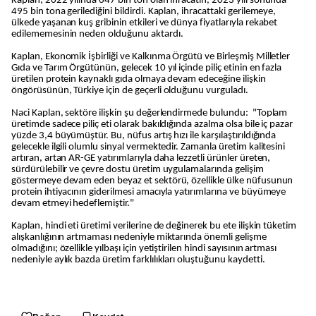
Kaplan, 2022 yılında 647 bin ton olan ihracatın, 2023 yılı sonunda
495 bin tona gerilediğini bildirdi. Kaplan, ihracattaki gerilemeye,
ülkede yaşanan kuş gribinin etkileri ve dünya fiyatlarıyla rekabet
edilememesinin neden olduğunu aktardı.
Kaplan, Ekonomik İşbirliği ve Kalkınma Örgütü ve Birleşmiş Milletler
Gıda ve Tarım Örgütünün, gelecek 10 yıl içinde piliç etinin en fazla
üretilen protein kaynaklı gıda olmaya devam edeceğine ilişkin
öngörüsünün, Türkiye için de geçerli olduğunu vurguladı.
Naci Kaplan, sektöre ilişkin şu değerlendirmede bulundu: "Toplam
üretimde sadece piliç eti olarak bakıldığında azalma olsa bile iç pazar
yüzde 3,4 büyümüştür. Bu, nüfus artış hızı ile karşılaştırıldığında
gelecekle ilgili olumlu sinyal vermektedir. Zamanla üretim kalitesini
artıran, artan AR-GE yatırımlarıyla daha lezzetli ürünler üreten,
sürdürülebilir ve çevre dostu üretim uygulamalarında gelişim
göstermeye devam eden beyaz et sektörü, özellikle ülke nüfusunun
protein ihtiyacının giderilmesi amacıyla yatırımlarına ve büyümeye
devam etmeyi hedeflemiştir."
Kaplan, hindi eti üretimi verilerine de değinerek bu ete ilişkin tüketim
alışkanlığının artmaması nedeniyle miktarında önemli gelişme
olmadığını; özellikle yılbaşı için yetiştirilen hindi sayısının artması
nedeniyle aylık bazda üretim farklılıkları oluştuğunu kaydetti.