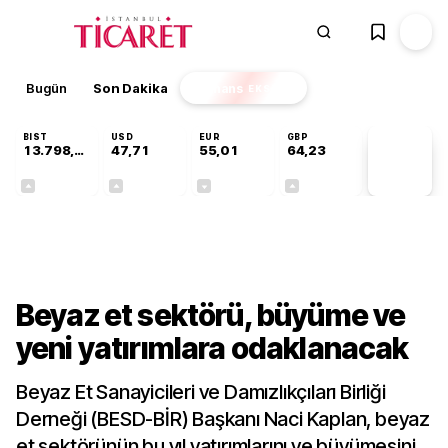
Bugün
Son Dakika
Finans
EKSTRA
BIST
USD
EUR
GBP
13.798,82
47,71
55,01
64,23
PİYASA
VERİLERİ
+0,70%
+0,17%
-0,01%
+0,08%
Sektörel
Beyaz et sektörü, büyüme ve
yeni yatırımlara odaklanacak
Beyaz Et Sanayicileri ve Damızlıkçıları Birliği
Derneği (BESD-BİR) Başkanı Naci Kaplan, beyaz
et sektörünün bu yıl yatırımlarını ve büyümesini