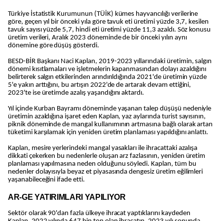
Türkiye İstatistik Kurumunun (TÜİK) kümes hayvancılığı verilerine
göre, geçen yıl bir önceki yıla göre tavuk eti üretimi yüzde 3,7, kesilen
tavuk sayısı yüzde 5,7, hindi eti üretimi yüzde 11,3 azaldı. Söz konusu
üretim verileri, Aralık 2023 döneminde de bir önceki yılın aynı
dönemine göre düşüş gösterdi.
BESD-BİR Başkanı Naci Kaplan, 2019-2023 yıllarındaki üretimin, salgın
dönemi kısıtlamaları ve işletmelerin kapanmasından dolayı azaldığını
belirterek salgın etkilerinden arındırıldığında 2021'de üretimin yüzde
5'e yakın arttığını, bu artışın 2022'de de artarak devam ettiğini,
2023'te ise üretimde azalış yaşandığını aktardı.
Yıl içinde Kurban Bayramı döneminde yaşanan talep düşüşü nedeniyle
üretimin azaldığına işaret eden Kaplan, yaz aylarında turist sayısının,
piknik döneminde de mangal kullanımının artmasına bağlı olarak artan
tüketimi karşılamak için yeniden üretim planlaması yapıldığını anlattı.
Kaplan, mesire yerlerindeki mangal yasakları ile ihracattaki azalışa
dikkati çekerken bu nedenlerle oluşan arz fazlasının, yeniden üretim
planlaması yapılmasına neden olduğunu söyledi. Kaplan, tüm bu
nedenler dolayısıyla beyaz et piyasasında dengesiz üretim eğilimleri
yaşanabileceğini ifade etti.
AR-GE YATIRIMLARI YAPILIYOR
Sektör olarak 90'dan fazla ülkeye ihracat yaptıklarını kaydeden