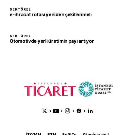
SEKTÖREL
e-ihracat rotası yeniden şekillenmeli
SEKTÖREL
Otomotivde yerli üretimin payı artıyor
•
•
•
•
İTOTAM
BTM
SoftITo
Kitap İstanbul