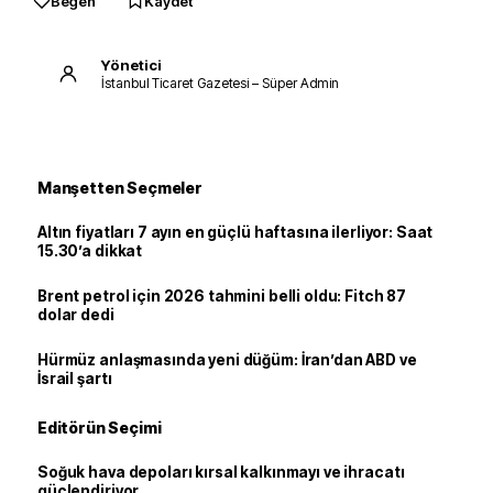
Beğen
Kaydet
Yönetici
İstanbul Ticaret Gazetesi – Süper Admin
Manşetten Seçmeler
Altın fiyatları 7 ayın en güçlü haftasına ilerliyor: Saat
15.30’a dikkat
Brent petrol için 2026 tahmini belli oldu: Fitch 87
dolar dedi
Hürmüz anlaşmasında yeni düğüm: İran’dan ABD ve
İsrail şartı
Editörün Seçimi
Soğuk hava depoları kırsal kalkınmayı ve ihracatı
güçlendiriyor