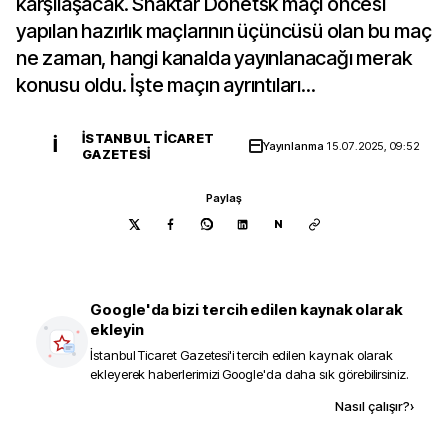
karşılaşacak. Shaktar Donetsk maçı öncesi
yapılan hazırlık maçlarının üçüncüsü olan bu maç
ne zaman, hangi kanalda yayınlanacağı merak
konusu oldu. İşte maçın ayrıntıları...
İSTANBUL TICARET
İ
Yayınlanma
15.07.2025, 09:52
GAZETESI
Paylaş
N
Google'da bizi tercih edilen kaynak olarak
ekleyin
İstanbul Ticaret Gazetesi
'i tercih edilen kaynak olarak
ekleyerek haberlerimizi Google'da daha sık görebilirsiniz.
Kaynak ekle
Nasıl çalışır?
›