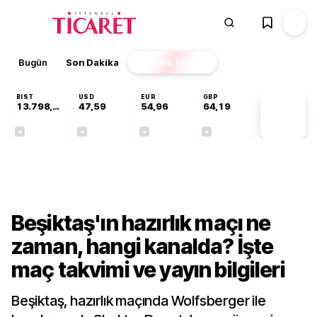
Bugün
Son Dakika
Finans
EKSTRA
BIST
USD
EUR
GBP
13.798,82
47,59
54,96
64,19
PİYASA
VERİLERİ
+0,70%
+0,05%
-0,09%
+0,14%
Gündem
Beşiktaş'ın hazırlık maçı ne
zaman, hangi kanalda? İşte
maç takvimi ve yayın bilgileri
Beşiktaş, hazırlık maçında Wolfsberger ile