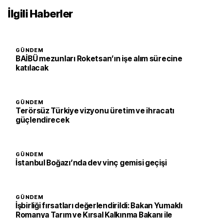
İlgili Haberler
GÜNDEM
BAİBÜ mezunları Roketsan’ın işe alım sürecine
katılacak
GÜNDEM
Terörsüz Türkiye vizyonu üretim ve ihracatı
güçlendirecek
GÜNDEM
İstanbul Boğazı’nda dev vinç gemisi geçişi
GÜNDEM
İşbirliği fırsatları değerlendirildi: Bakan Yumaklı
Romanya Tarım ve Kırsal Kalkınma Bakanı ile