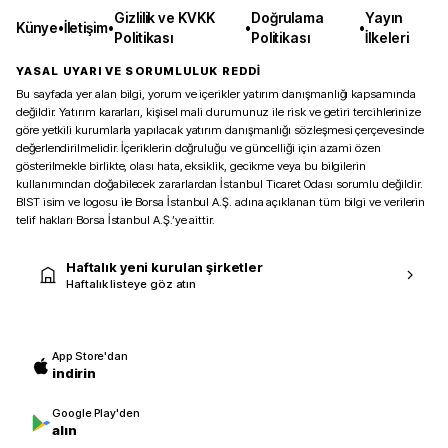
Gizlilik ve KVKK
Doğrulama
Yayın
Künye
•
İletişim
•
•
•
Politikası
Politikası
İlkeleri
YASAL UYARI VE SORUMLULUK REDDİ
Bu sayfada yer alan bilgi, yorum ve içerikler yatırım danışmanlığı kapsamında
değildir. Yatırım kararları, kişisel mali durumunuz ile risk ve getiri tercihlerinize
göre yetkili kurumlarla yapılacak yatırım danışmanlığı sözleşmesi çerçevesinde
değerlendirilmelidir. İçeriklerin doğruluğu ve güncelliği için azami özen
gösterilmekle birlikte, olası hata, eksiklik, gecikme veya bu bilgilerin
kullanımından doğabilecek zararlardan İstanbul Ticaret Odası sorumlu değildir.
BIST isim ve logosu ile Borsa İstanbul A.Ş. adına açıklanan tüm bilgi ve verilerin
telif hakları Borsa İstanbul A.Ş.’ye aittir.
Haftalık yeni kurulan şirketler
Haftalık listeye göz atın
App Store'dan
indirin
Google Play'den
alın