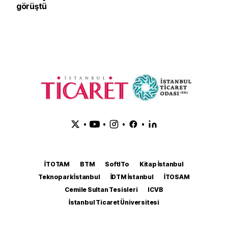
görüştü
•
•
•
•
İTOTAM
BTM
SoftITo
Kitap İstanbul
Teknopark İstanbul
İDTM İstanbul
İTOSAM
Cemile Sultan Tesisleri
ICVB
İstanbul Ticaret Üniversitesi