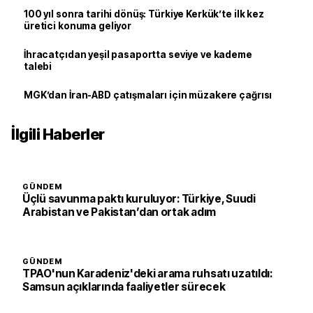
100 yıl sonra tarihi dönüş: Türkiye Kerkük’te ilk kez
üretici konuma geliyor
İhracatçıdan yeşil pasaportta seviye ve kademe
talebi
MGK’dan İran-ABD çatışmaları için müzakere çağrısı
İlgili Haberler
GÜNDEM
Üçlü savunma paktı kuruluyor: Türkiye, Suudi
Arabistan ve Pakistan’dan ortak adım
GÜNDEM
TPAO'nun Karadeniz'deki arama ruhsatı uzatıldı:
Samsun açıklarında faaliyetler sürecek