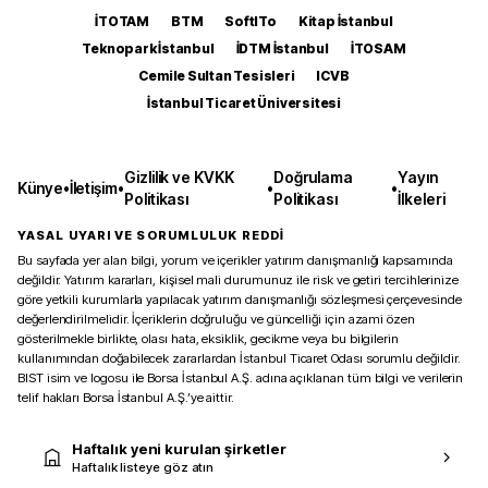
İTOTAM
BTM
SoftITo
Kitap İstanbul
Teknopark İstanbul
İDTM İstanbul
İTOSAM
Cemile Sultan Tesisleri
ICVB
İstanbul Ticaret Üniversitesi
Gizlilik ve KVKK
Doğrulama
Yayın
Künye
•
İletişim
•
•
•
Politikası
Politikası
İlkeleri
YASAL UYARI VE SORUMLULUK REDDİ
Bu sayfada yer alan bilgi, yorum ve içerikler yatırım danışmanlığı kapsamında
değildir. Yatırım kararları, kişisel mali durumunuz ile risk ve getiri tercihlerinize
göre yetkili kurumlarla yapılacak yatırım danışmanlığı sözleşmesi çerçevesinde
değerlendirilmelidir. İçeriklerin doğruluğu ve güncelliği için azami özen
gösterilmekle birlikte, olası hata, eksiklik, gecikme veya bu bilgilerin
kullanımından doğabilecek zararlardan İstanbul Ticaret Odası sorumlu değildir.
BIST isim ve logosu ile Borsa İstanbul A.Ş. adına açıklanan tüm bilgi ve verilerin
telif hakları Borsa İstanbul A.Ş.’ye aittir.
Haftalık yeni kurulan şirketler
Haftalık listeye göz atın