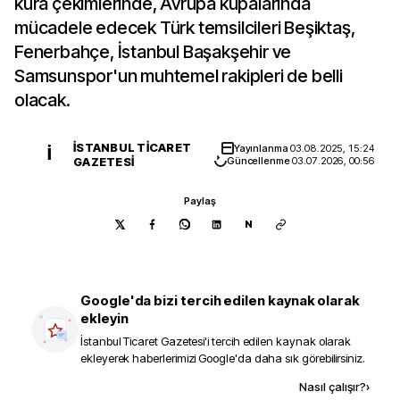
kura çekimlerinde, Avrupa kupalarında
mücadele edecek Türk temsilcileri Beşiktaş,
Fenerbahçe, İstanbul Başakşehir ve
Samsunspor'un muhtemel rakipleri de belli
olacak.
İSTANBUL TICARET
Yayınlanma
03.08.2025, 15:24
İ
GAZETESI
Güncellenme
03.07.2026, 00:56
Paylaş
N
Google'da bizi tercih edilen kaynak olarak
ekleyin
İstanbul Ticaret Gazetesi
'i tercih edilen kaynak olarak
ekleyerek haberlerimizi Google'da daha sık görebilirsiniz.
Kaynak ekle
Nasıl çalışır?
›