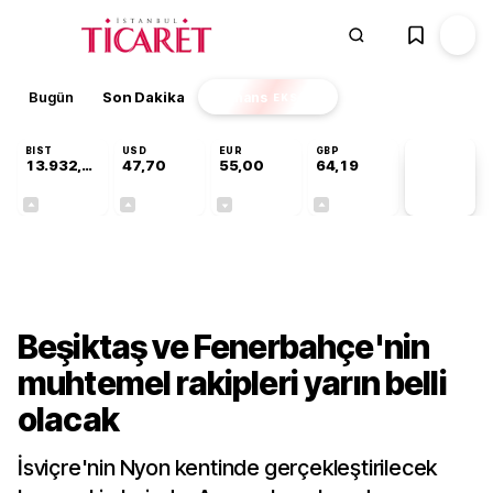
Bugün
Son Dakika
Finans
EKSTRA
BIST
USD
EUR
GBP
13.932,50
47,70
55,00
64,19
PİYASA
VERİLERİ
+0,97%
+0,17%
-0,02%
+0,03%
Gündem
Beşiktaş ve Fenerbahçe'nin
muhtemel rakipleri yarın belli
olacak
İsviçre'nin Nyon kentinde gerçekleştirilecek