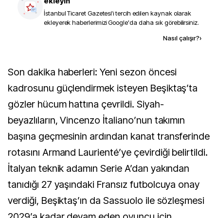
ekleyin
İstanbul Ticaret Gazetesi
'i tercih edilen kaynak olarak
ekleyerek haberlerimizi Google'da daha sık görebilirsiniz.
Kaynak ekle
Nasıl çalışır?
›
Son dakika haberleri: Yeni sezon öncesi
kadrosunu güçlendirmek isteyen Beşiktaş’ta
gözler hücum hattına çevrildi. Siyah-
beyazlıların, Vincenzo İtaliano’nun takımın
başına geçmesinin ardından kanat transferinde
rotasını Armand Laurienté’ye çevirdiği belirtildi.
İtalyan teknik adamın Serie A’dan yakından
tanıdığı 27 yaşındaki Fransız futbolcuya onay
verdiği, Beşiktaş’ın da Sassuolo ile sözleşmesi
2029’a kadar devam eden oyuncu için