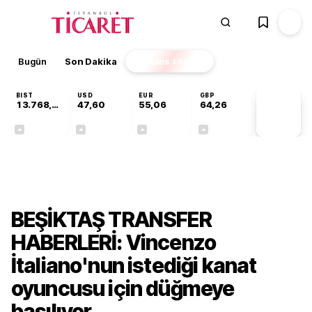
Bugün
Son Dakika
Finans
EKSTRA
BIST
USD
EUR
GBP
13.768,18
47,60
55,06
64,26
PİYASA
VERİLERİ
+0,47%
+0,06%
+0,10%
+0,25%
Gündem
BEŞİKTAŞ TRANSFER
HABERLERİ: Vincenzo
İtaliano'nun istediği kanat
oyuncusu için düğmeye
basılıyor