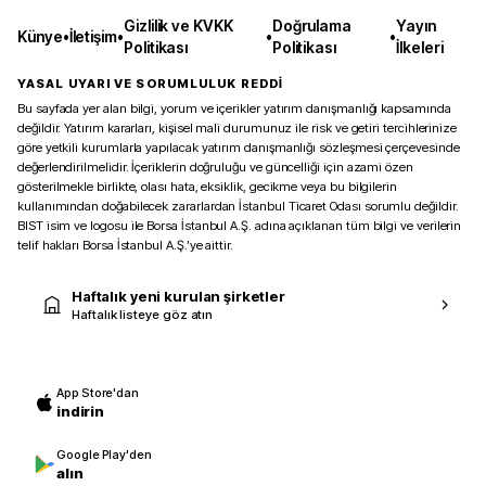
Gizlilik ve KVKK
Doğrulama
Yayın
Künye
•
İletişim
•
•
•
Politikası
Politikası
İlkeleri
YASAL UYARI VE SORUMLULUK REDDİ
Bu sayfada yer alan bilgi, yorum ve içerikler yatırım danışmanlığı kapsamında
değildir. Yatırım kararları, kişisel mali durumunuz ile risk ve getiri tercihlerinize
göre yetkili kurumlarla yapılacak yatırım danışmanlığı sözleşmesi çerçevesinde
değerlendirilmelidir. İçeriklerin doğruluğu ve güncelliği için azami özen
gösterilmekle birlikte, olası hata, eksiklik, gecikme veya bu bilgilerin
kullanımından doğabilecek zararlardan İstanbul Ticaret Odası sorumlu değildir.
BIST isim ve logosu ile Borsa İstanbul A.Ş. adına açıklanan tüm bilgi ve verilerin
telif hakları Borsa İstanbul A.Ş.’ye aittir.
Haftalık yeni kurulan şirketler
Haftalık listeye göz atın
App Store'dan
indirin
Google Play'den
alın