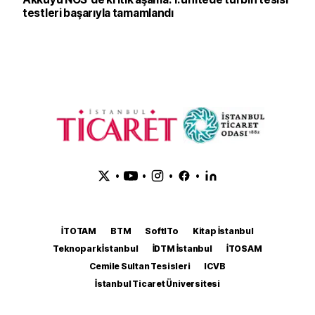
testleri başarıyla tamamlandı
•
•
•
•
İTOTAM
BTM
SoftITo
Kitap İstanbul
Teknopark İstanbul
İDTM İstanbul
İTOSAM
Cemile Sultan Tesisleri
ICVB
İstanbul Ticaret Üniversitesi