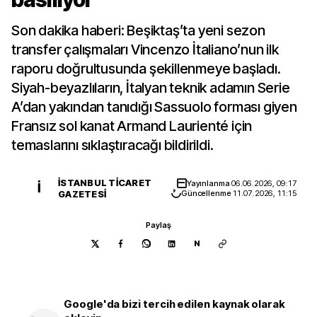
Son dakika haberi: Beşiktaş’ta yeni sezon
transfer çalışmaları Vincenzo İtaliano’nun ilk
raporu doğrultusunda şekillenmeye başladı.
Siyah-beyazlıların, İtalyan teknik adamın Serie
A’dan yakından tanıdığı Sassuolo forması giyen
Fransız sol kanat Armand Laurienté için
temaslarını sıklaştıracağı bildirildi.
İSTANBUL TICARET
Yayınlanma
06.06.2026, 09:17
İ
GAZETESI
Güncellenme
11.07.2026, 11:15
Paylaş
N
Google'da bizi tercih edilen kaynak olarak