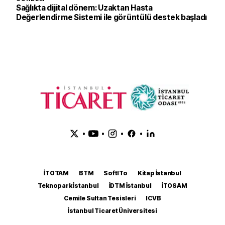
Sağlıkta dijital dönem: Uzaktan Hasta
Değerlendirme Sistemi ile görüntülü destek başladı
•
•
•
•
İTOTAM
BTM
SoftITo
Kitap İstanbul
Teknopark İstanbul
İDTM İstanbul
İTOSAM
Cemile Sultan Tesisleri
ICVB
İstanbul Ticaret Üniversitesi