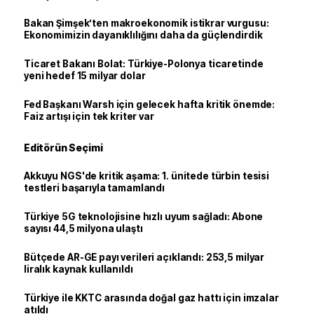
Bakan Şimşek’ten makroekonomik istikrar vurgusu:
Ekonomimizin dayanıklılığını daha da güçlendirdik
Ticaret Bakanı Bolat: Türkiye-Polonya ticaretinde
yeni hedef 15 milyar dolar
Fed Başkanı Warsh için gelecek hafta kritik önemde:
Faiz artışı için tek kriter var
Editörün Seçimi
Akkuyu NGS'de kritik aşama: 1. ünitede türbin tesisi
testleri başarıyla tamamlandı
Türkiye 5G teknolojisine hızlı uyum sağladı: Abone
sayısı 44,5 milyona ulaştı
Bütçede AR-GE payı verileri açıklandı: 253,5 milyar
liralık kaynak kullanıldı
Türkiye ile KKTC arasında doğal gaz hattı için imzalar
atıldı