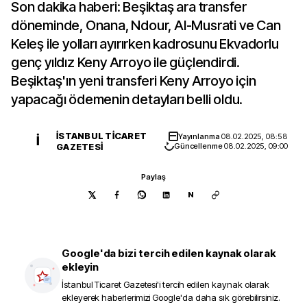
Son dakika haberi: Beşiktaş ara transfer
döneminde, Onana, Ndour, Al-Musrati ve Can
Keleş ile yolları ayırırken kadrosunu Ekvadorlu
genç yıldız Keny Arroyo ile güçlendirdi.
Beşiktaş'ın yeni transferi Keny Arroyo için
yapacağı ödemenin detayları belli oldu.
İSTANBUL TICARET
Yayınlanma
08.02.2025, 08:58
İ
GAZETESI
Güncellenme
08.02.2025, 09:00
Paylaş
N
Google'da bizi tercih edilen kaynak olarak
ekleyin
İstanbul Ticaret Gazetesi
'i tercih edilen kaynak olarak
ekleyerek haberlerimizi Google'da daha sık görebilirsiniz.