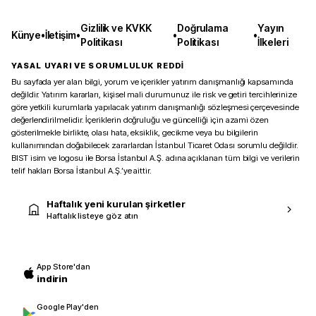
Gizlilik ve KVKK
Doğrulama
Yayın
Künye
•
İletişim
•
•
•
Politikası
Politikası
İlkeleri
YASAL UYARI VE SORUMLULUK REDDİ
Bu sayfada yer alan bilgi, yorum ve içerikler yatırım danışmanlığı kapsamında
değildir. Yatırım kararları, kişisel mali durumunuz ile risk ve getiri tercihlerinize
göre yetkili kurumlarla yapılacak yatırım danışmanlığı sözleşmesi çerçevesinde
değerlendirilmelidir. İçeriklerin doğruluğu ve güncelliği için azami özen
gösterilmekle birlikte, olası hata, eksiklik, gecikme veya bu bilgilerin
kullanımından doğabilecek zararlardan İstanbul Ticaret Odası sorumlu değildir.
BIST isim ve logosu ile Borsa İstanbul A.Ş. adına açıklanan tüm bilgi ve verilerin
telif hakları Borsa İstanbul A.Ş.’ye aittir.
Haftalık yeni kurulan şirketler
Haftalık listeye göz atın
App Store'dan
indirin
Google Play'den