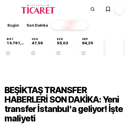
Bugün
Son Dakika
Finans
EKSTRA
BIST
USD
EUR
GBP
13.761,13
47,59
55,02
64,25
PİYASA
VERİLERİ
+0,42%
+0,06%
+0,03%
+0,25%
Gündem
BEŞİKTAŞ TRANSFER
HABERLERİ SON DAKİKA: Yeni
transfer İstanbul'a geliyor! İşte
maliyeti