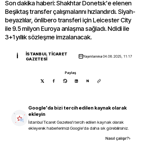
Son dakika haberi: Shakhtar Donetsk'e elenen
Beşiktaş transfer çalışmalarını hızlandırdı. Siyah-
beyazlılar, önlibero transferi için Leicester City
ile 9.5 milyon Euroya anlaşma sağladı. Ndidi ile
3+1 yıllık sözleşme imzalanacak.
İSTANBUL TICARET
İ
Yayınlanma
04.08.2025, 11:17
GAZETESI
Paylaş
N
Google'da bizi tercih edilen kaynak olarak
ekleyin
İstanbul Ticaret Gazetesi
'i tercih edilen kaynak olarak
ekleyerek haberlerimizi Google'da daha sık görebilirsiniz.
Kaynak ekle
Nasıl çalışır?
›