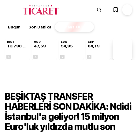
Bugün
Son Dakika
Finans
EKSTRA
BIST
USD
EUR
GBP
13.798,82
47,59
54,95
64,19
PİYASA
VERİLERİ
+0,70%
+0,06%
-0,11%
+0,14%
Gündem
BEŞİKTAŞ TRANSFER
HABERLERİ SON DAKİKA: Ndidi
İstanbul'a geliyor! 15 milyon
Euro'luk yıldızda mutlu son