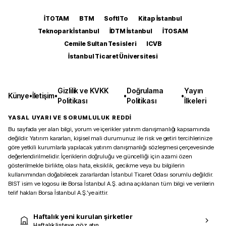
İTOTAM
BTM
SoftITo
Kitap İstanbul
Teknopark İstanbul
İDTM İstanbul
İTOSAM
Cemile Sultan Tesisleri
ICVB
İstanbul Ticaret Üniversitesi
Gizlilik ve KVKK
Doğrulama
Yayın
Künye
•
İletişim
•
•
•
Politikası
Politikası
İlkeleri
YASAL UYARI VE SORUMLULUK REDDİ
Bu sayfada yer alan bilgi, yorum ve içerikler yatırım danışmanlığı kapsamında
değildir. Yatırım kararları, kişisel mali durumunuz ile risk ve getiri tercihlerinize
göre yetkili kurumlarla yapılacak yatırım danışmanlığı sözleşmesi çerçevesinde
değerlendirilmelidir. İçeriklerin doğruluğu ve güncelliği için azami özen
gösterilmekle birlikte, olası hata, eksiklik, gecikme veya bu bilgilerin
kullanımından doğabilecek zararlardan İstanbul Ticaret Odası sorumlu değildir.
BIST isim ve logosu ile Borsa İstanbul A.Ş. adına açıklanan tüm bilgi ve verilerin
telif hakları Borsa İstanbul A.Ş.’ye aittir.
Haftalık yeni kurulan şirketler
Haftalık listeye göz atın