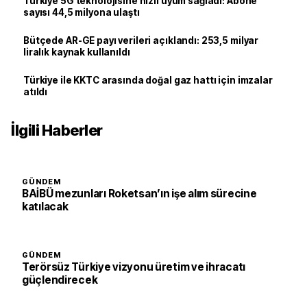
Türkiye 5G teknolojisine hızlı uyum sağladı: Abone
sayısı 44,5 milyona ulaştı
Bütçede AR-GE payı verileri açıklandı: 253,5 milyar
liralık kaynak kullanıldı
Türkiye ile KKTC arasında doğal gaz hattı için imzalar
atıldı
İlgili Haberler
GÜNDEM
BAİBÜ mezunları Roketsan’ın işe alım sürecine
katılacak
GÜNDEM
Terörsüz Türkiye vizyonu üretim ve ihracatı
güçlendirecek