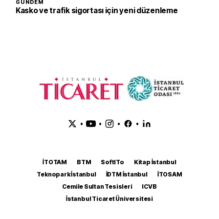
GÜNDEM
Kasko ve trafik sigortası için yeni düzenleme
•
•
•
•
İTOTAM
BTM
SoftITo
Kitap İstanbul
Teknopark İstanbul
İDTM İstanbul
İTOSAM
Cemile Sultan Tesisleri
ICVB
İstanbul Ticaret Üniversitesi