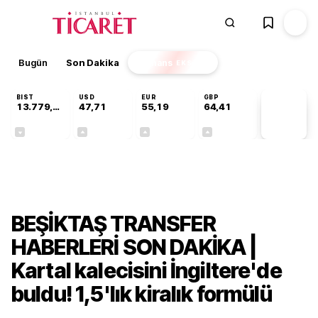
Bugün
Son Dakika
Finans
EKSTRA
BIST
USD
EUR
GBP
13.779,39
47,71
55,19
64,41
PİYASA
VERİLERİ
-0,14%
+0,18%
+0,32%
+0,38%
Gündem
BEŞİKTAŞ TRANSFER
HABERLERİ SON DAKİKA |
Kartal kalecisini İngiltere'de
buldu! 1,5'lık kiralık formülü