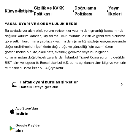
Gizlilik ve KVKK
Doğrulama
Yayın
Künye
•
İletişim
•
•
•
Politikası
Politikası
İlkeleri
YASAL UYARI VE SORUMLULUK REDDİ
Bu sayfada yer alan bilgi, yorum ve içerikler yatırım danışmanlığı kapsamında
değildir. Yatırım kararları, kişisel mali durumunuz ile risk ve getiri tercihlerinize
göre yetkili kurumlarla yapılacak yatırım danışmanlığı sözleşmesi çerçevesinde
değerlendirilmelidir. İçeriklerin doğruluğu ve güncelliği için azami özen
gösterilmekle birlikte, olası hata, eksiklik, gecikme veya bu bilgilerin
kullanımından doğabilecek zararlardan İstanbul Ticaret Odası sorumlu değildir.
BIST isim ve logosu ile Borsa İstanbul A.Ş. adına açıklanan tüm bilgi ve verilerin
telif hakları Borsa İstanbul A.Ş.’ye aittir.
Haftalık yeni kurulan şirketler
Haftalık listeye göz atın
App Store'dan
indirin
Google Play'den
alın