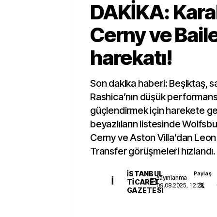
DAKİKA: Kara
Cerny ve Bail
harekatı!
Son dakika haberi: Beşiktaş, s
Rashica’nın düşük performansı
güçlendirmek için harekete geç
beyazlıların listesinde Wolfsb
Cerny ve Aston Villa’dan Leon B
Transfer görüşmeleri hızlandı.
İSTANBUL
Paylaş
Yayınlanma
İ
TICARET
09.08.2025, 12:23
GAZETESI