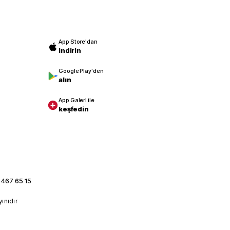
App Store'dan
indirin
Google Play'den
alın
App Galeri ile
keşfedin
 467 65 15
yınıdır