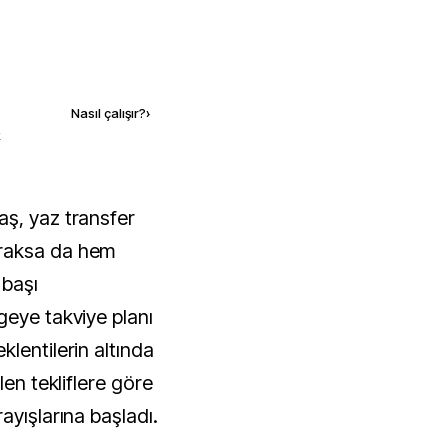
Kaynak ekle
Nasıl çalışır?
›
k
aş, yaz transfer
raksa da hem
 başı
geye takviye planı
lentilerin altında
len tekliflere göre
ayışlarına başladı.