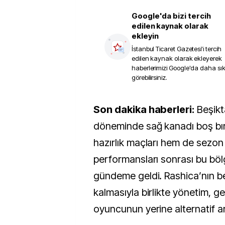
Google'da bizi tercih
edilen kaynak olarak
ekleyin
İstanbul Ticaret Gazetesi
'i tercih
edilen kaynak olarak ekleyerek
haberlerimizi Google'da daha sı
görebilirsiniz.
Son dakika haberleri:
Beşikt
döneminde sağ kanadı boş bı
hazırlık maçları hem de sezon
performansları sonrası bu böl
gündeme geldi. Rashica’nın bek
kalmasıyla birlikte yönetim, ge
oyuncunun yerine alternatif ar