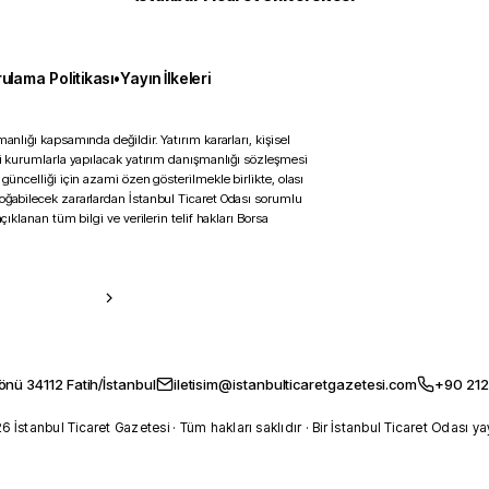
ulama Politikası
•
Yayın İlkeleri
anlığı kapsamında değildir. Yatırım kararları, kişisel
ili kurumlarla yapılacak yatırım danışmanlığı sözleşmesi
 güncelliği için azami özen gösterilmekle birlikte, olası
doğabilecek zararlardan İstanbul Ticaret Odası sorumlu
çıklanan tüm bilgi ve verilerin telif hakları Borsa
önü 34112 Fatih/İstanbul
iletisim@istanbulticaretgazetesi.com
+90 212
 İstanbul Ticaret Gazetesi · Tüm hakları saklıdır · Bir İstanbul Ticaret Odası ya