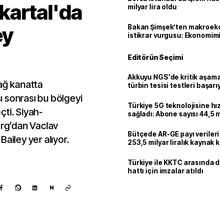
kartal'da
milyar lira oldu
ey
Bakan Şimşek’ten makroek
istikrar vurgusu: Ekonomim
dayanıklılığını daha da güç
Editörün Seçimi
Akkuyu NGS'de kritik aşama:
ağ kanatta
türbin tesisi testleri başarı
tamamlandı
 sonrası bu bölgeyi
Türkiye 5G teknolojisine hı
ti. Siyah-
sağladı: Abone sayısı 44,5 
ulaştı
urg’dan Vaclav
Bütçede AR-GE payı verileri
ailey yer alıyor.
253,5 milyar liralık kaynak k
Türkiye ile KKTC arasında 
hattı için imzalar atıldı
N