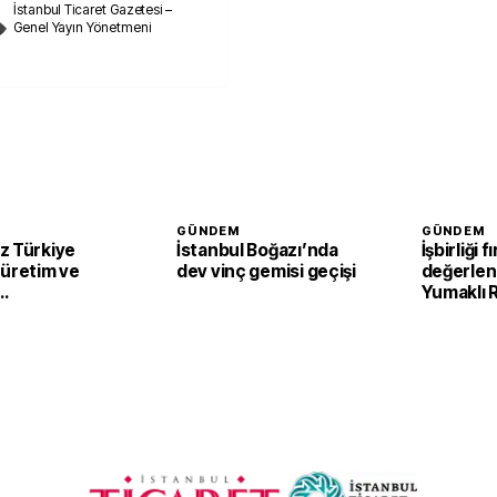
İstanbul Ticaret Gazetesi –
Genel Yayın Yönetmeni
GÜNDEM
GÜNDEM
z Türkiye
İstanbul Boğazı’nda
İşbirliği f
 üretim ve
dev vinç gemisi geçişi
değerlend
Yumaklı
irecek
Tarım ve 
Kalkınma 
görüştü