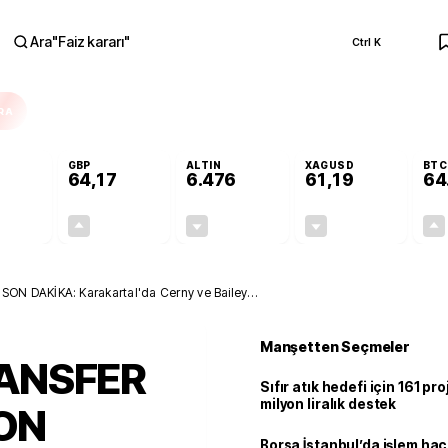
Ara
"
Faiz kararı
"
Ctrl K
RA
GBP
ALTIN
XAGUSD
BTC
64,17
6.476
61,19
64
-0,12%
+0,12%
-0,32%
-1,37%
-0,07
0,07
-20,55
-0,85
ON DAKİKA: Karakartal'da Cerny ve Bailey
Manşetten Seçmeler
RANSFER
Sıfır atık hedefi için 161 pr
milyon liralık destek
ON
Borsa İstanbul’da işlem hac