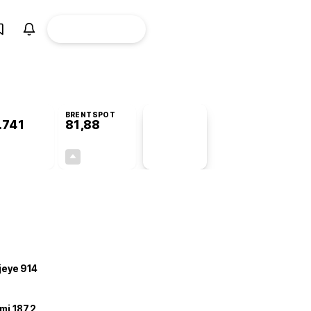
ÜYE
CANLI BORSA
Girişi
BRENTSPOT
.741
81,88
PİYASA
VERİLERİ
+0,06%
+3,76%
+0,00
2,97
ojeye 914
mi 187,2