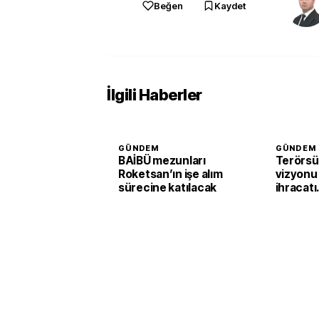
Beğen
Kaydet
İlgili Haberler
GÜNDEM
GÜNDEM
BAİBÜ mezunları
Terörsü
Roketsan’ın işe alım
vizyonu
sürecine katılacak
ihracatı
güçlend