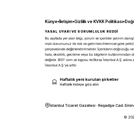
Künye
•
İletişim
•
Gizlilik ve KVKK Politikası
•
Doğr
YASAL UYARI VE SORUMLULUK REDDİ
Bu sayfada yer alan bilgi, yorum ve içerikler yatırım danışm
mali durumunuz ile risk ve getiri tercihlerinize göre yetk
çerçevesinde değerlendirilmelidir. İçeriklerin doğruluğu ve
hata, eksiklik, gecikme veya bu bilgilerin kullanımından 
değildir. BIST isim ve logosu ile Borsa İstanbul A.Ş. adına a
İstanbul A.Ş.’ye aittir.
Haftalık yeni kurulan şirketler
Haftalık listeye göz atın
İstanbul Ticaret Gazetesi · Reşadiye Cad. Emin
© 2026