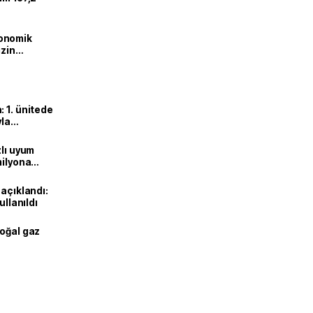
onomik
izin
lendirdik
 1. ünitede
yla
zlı uyum
milyona
 açıklandı:
ullanıldı
doğal gaz