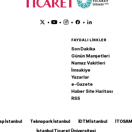
•
•
•
•
FAYDALI LINKLER
Son Dakika
Günün Manşetleri
Namaz Vakitleri
İmsakiye
Yazarlar
e-Gazete
Haber Site Haritası
RSS
ap İstanbul
Teknopark İstanbul
İDTM İstanbul
İTOSA
İstanbul Ticaret Üniversitesi