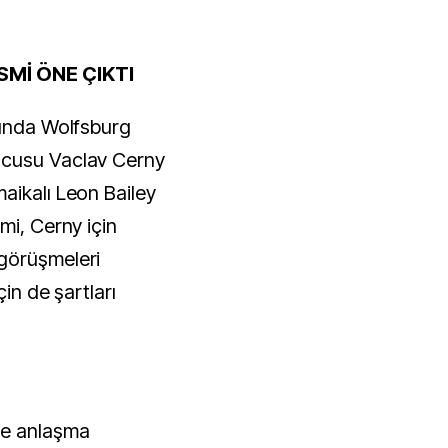
SMİ ÖNE ÇIKTI
sında Wolfsburg
ncusu Vaclav Cerny
aikalı Leon Bailey
mi, Cerny için
görüşmeleri
çin de şartları
de anlaşma