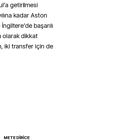
’a getirilmesi
yılına kadar Aston
İngiltere’de başarılı
 olarak dikkat
 iki transfer için de
METE DİRİCE