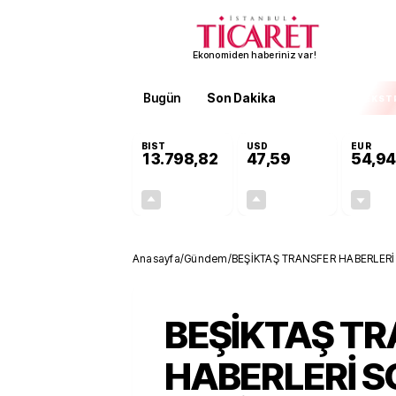
Ekonomiden haberiniz var!
Bugün
Son Dakika
Finans
EKST
BIST
USD
EUR
13.798,82
47,59
54,94
+0,70%
+0,06%
95,68
0,03
Anasayfa
/
Gündem
/
BEŞİKTAŞ TRANSFER HABERLERİ S
harekatı!
BEŞİKTAŞ T
HABERLERİ S