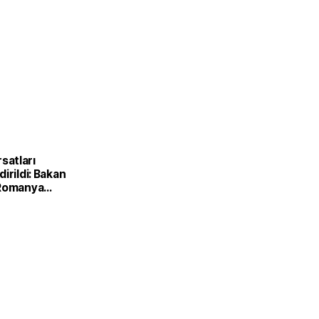
ırsatları
irildi: Bakan
 Romanya
Kırsal
Bakanı ile