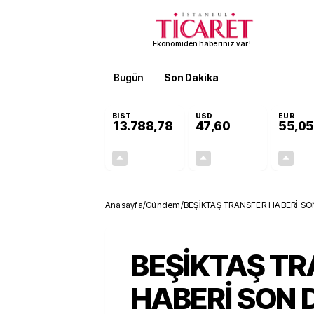
Ekonomiden haberiniz var!
Bugün
Son Dakika
Finans
EKST
BIST
USD
EUR
13.788,78
47,60
55,05
+0,63%
+0,06%
85,65
0,03
Anasayfa
/
Gündem
/
BEŞİKTAŞ TRANSFER HABERİ SON 
hızlandı! Kanat transferleri ark
BEŞİKTAŞ T
HABERİ SON 