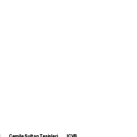
M
Cemile Sultan Tesisleri
ICVB