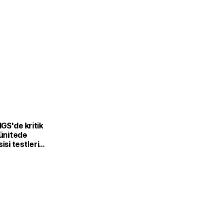
GS'de kritik
 ünitede
isi testleri
a tamamlandı