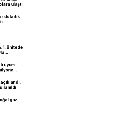
olara ulaştı
r dolarlık
dı
 1. ünitede
yla
zlı uyum
milyona
 açıklandı:
ullanıldı
doğal gaz