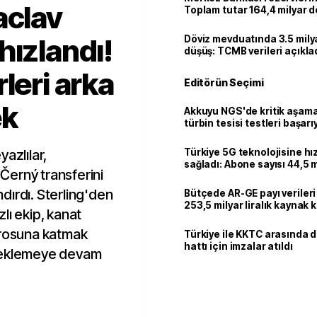
aclav
Toplam tutar 164,4 milyar d
hızlandı!
Döviz mevduatında 3.5 milya
düşüş: TCMB verileri açıkla
leri arka
Editörün Seçimi
ek
Akkuyu NGS'de kritik aşama:
türbin tesisi testleri başarı
tamamlandı
azlılar,
Türkiye 5G teknolojisine hı
sağladı: Abone sayısı 44,5 
Černý transferini
ulaştı
andırdı. Sterling'den
Bütçede AR-GE payı verileri
253,5 milyar liralık kaynak k
lı ekip, kanat
drosuna katmak
Türkiye ile KKTC arasında 
hattı için imzalar atıldı
 beklemeye devam