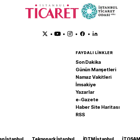
•
•
•
•
FAYDALI LINKLER
Son Dakika
Günün Manşetleri
Namaz Vakitleri
İmsakiye
Yazarlar
e-Gazete
Haber Site Haritası
RSS
ap İstanbul
Teknopark İstanbul
İDTM İstanbul
İTOSA