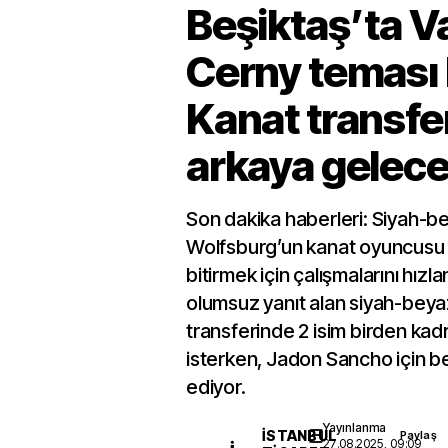
Beşiktaş’ta V
Cerny teması 
Kanat transfer
arkaya gelec
Son dakika haberleri: Siyah-bey
Wolfsburg’un kanat oyuncusu 
bitirmek için çalışmalarını hızl
olumsuz yanıt alan siyah-beyaz
transferinde 2 isim birden ka
isterken, Jadon Sancho için
ediyor.
Yayınlanma
İSTANBUL
Paylaş
27.08.2025, 09:09