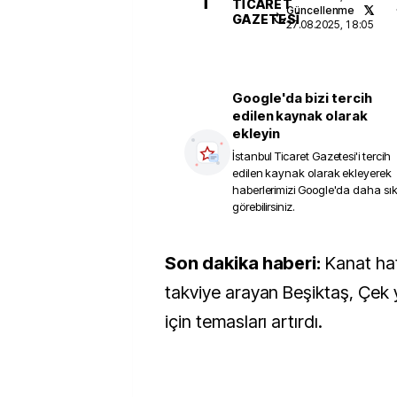
İ
TICARET
Güncellenme
GAZETESI
27.08.2025, 18:05
Google'da bizi tercih
edilen kaynak olarak
ekleyin
İstanbul Ticaret Gazetesi
'i tercih
edilen kaynak olarak ekleyerek
haberlerimizi Google'da daha sı
görebilirsiniz.
Son dakika haberi:
Kanat hat
takviye arayan Beşiktaş, Çek 
için temasları artırdı.