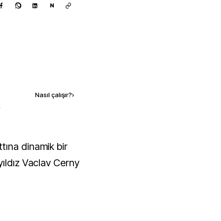
N
Kaynak ekle
Nasıl çalışır?
›
k
tına dinamik bir
yıldız Vaclav Cerny