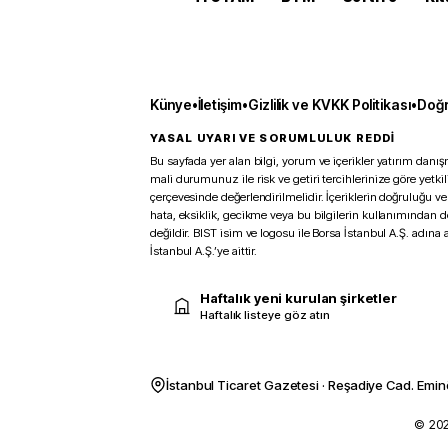
Künye
•
İletişim
•
Gizlilik ve KVKK Politikası
•
Doğr
YASAL UYARI VE SORUMLULUK REDDİ
Bu sayfada yer alan bilgi, yorum ve içerikler yatırım danışm
mali durumunuz ile risk ve getiri tercihlerinize göre yetk
çerçevesinde değerlendirilmelidir. İçeriklerin doğruluğu ve
hata, eksiklik, gecikme veya bu bilgilerin kullanımından 
değildir. BIST isim ve logosu ile Borsa İstanbul A.Ş. adına a
İstanbul A.Ş.’ye aittir.
Haftalık yeni kurulan şirketler
Haftalık listeye göz atın
İstanbul Ticaret Gazetesi · Reşadiye Cad. Emin
© 2026