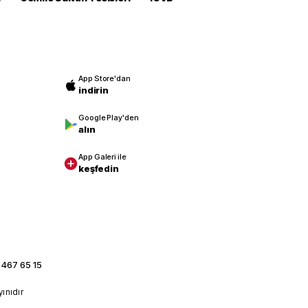
App Store'dan
indirin
Google Play'den
alın
App Galeri ile
keşfedin
 467 65 15
yınıdır