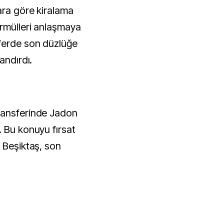
ara göre kiralama
ormülleri anlaşmaya
ferde son düzlüğe
landırdı.
ransferinde Jadon
. Bu konuyu fırsat
 Beşiktaş, son