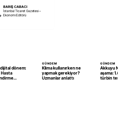
BARIŞ CABACI
İstanbul Ticaret Gazetesi –
Ekonomi Editörü
GÜNDEM
GÜNDEM
 dijital dönem:
Klima kullanırken ne
Akkuyu N
 Hasta
yapmak gerekiyor?
aşama: 1.
ndirme
Uzmanlar anlattı
türbin tes
ile görüntülü
başarıyl
başladı