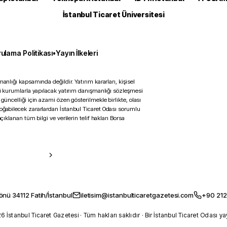
İstanbul Ticaret Üniversitesi
ulama Politikası
•
Yayın İlkeleri
anlığı kapsamında değildir. Yatırım kararları, kişisel
ili kurumlarla yapılacak yatırım danışmanlığı sözleşmesi
 güncelliği için azami özen gösterilmekle birlikte, olası
doğabilecek zararlardan İstanbul Ticaret Odası sorumlu
çıklanan tüm bilgi ve verilerin telif hakları Borsa
önü 34112 Fatih/İstanbul
iletisim@istanbulticaretgazetesi.com
+90 212
 İstanbul Ticaret Gazetesi · Tüm hakları saklıdır · Bir İstanbul Ticaret Odası ya