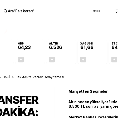
Ara
"
Faiz kararı
"
Ctrl K
RA
GBP
ALTIN
XAGUSD
BTC
64,23
6.526
61,66
64
+0,08%
+0,20%
+0,46%
-0,61%
0,04
0,13
29,74
-0,38
DAKİKA: Beşiktaş’ta Vaclav Cerny teması
a arkaya gelecek
Manşetten Seçmeler
RANSFER
Altın neden yükseliyor? İs
6.500 TL sonrası yarın gör
DAKİKA:
seviyeyi açıkladı: 2 ihtimal 
Merkez Bankası rezervlerin