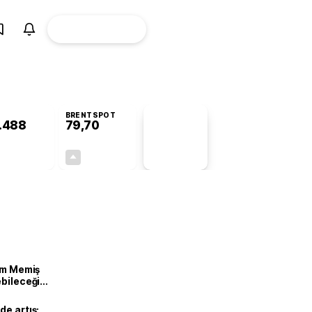
ÜYE
CANLI BORSA
Girişi
BRENTSPOT
.488
79,70
PİYASA
VERİLERİ
+0,45%
+1,00%
+0,00
0,79
lam Memiş
ebileceği
var
de artış: