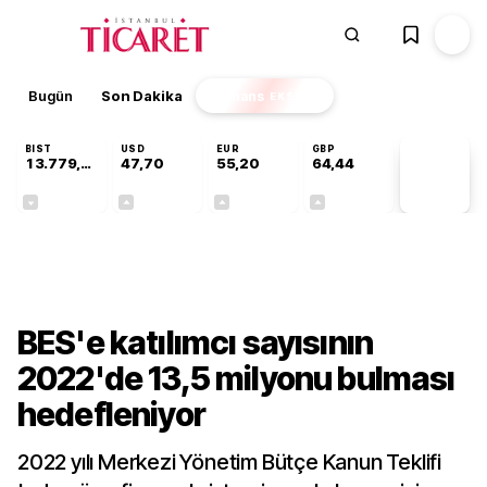
Bugün
Son Dakika
Finans
EKSTRA
BIST
USD
EUR
GBP
13.779,39
47,70
55,20
64,44
PİYASA
VERİLERİ
-0,14%
+0,15%
+0,33%
+0,41%
Gündem
BES'e katılımcı sayısının
2022'de 13,5 milyonu bulması
hedefleniyor
2022 yılı Merkezi Yönetim Bütçe Kanun Teklifi