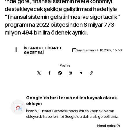
'nde göre, finansal sistemin reel ekonomiyi
destekleyecek şekilde geliştirmesi hedefiyle
"finansal sistemin geliştirilmesi ve sigortacılık"
programı na 2022 bütçesinden 8 milyar 773
milyon 494 bin lira ödenek ayrıldı.
İSTANBUL TICARET
İ
Yayınlanma
24.10.2022, 15:56
GAZETESI
Paylaş
N
Google'da bizi tercih edilen kaynak olarak
ekleyin
İstanbul Ticaret Gazetesi
'i tercih edilen kaynak olarak
ekleyerek haberlerimizi Google'da daha sık görebilirsiniz.
Kaynak ekle
Nasıl çalışır?
›