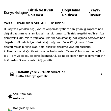
Gizlilik ve KVKK
Doğrulama
Yayın
Künye
•
İletişim
•
•
•
Politikası
Politikası
İlkeleri
YASAL UYARI VE SORUMLULUK REDDİ
Bu sayfada yer alan bilgi, yorum ve içerikler yatırım danışmanlığı kapsamında
değildir. Yatırım kararları, kişisel mali durumunuz ile risk ve getiri tercihlerinize
göre yetkili kurumlarla yapılacak yatırım danışmanlığı sözleşmesi çerçevesinde
değerlendirilmelidir. İçeriklerin doğruluğu ve güncelliği için azami özen
gösterilmekle birlikte, olası hata, eksiklik, gecikme veya bu bilgilerin
kullanımından doğabilecek zararlardan İstanbul Ticaret Odası sorumlu değildir.
BIST isim ve logosu ile Borsa İstanbul A.Ş. adına açıklanan tüm bilgi ve verilerin
telif hakları Borsa İstanbul A.Ş.’ye aittir.
Haftalık yeni kurulan şirketler
Haftalık listeye göz atın
App Store'dan
indirin
Google Play'den