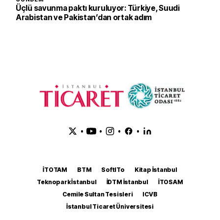
Üçlü savunma paktı kuruluyor: Türkiye, Suudi
Arabistan ve Pakistan’dan ortak adım
•
•
•
•
İTOTAM
BTM
SoftITo
Kitap İstanbul
Teknopark İstanbul
İDTM İstanbul
İTOSAM
Cemile Sultan Tesisleri
ICVB
İstanbul Ticaret Üniversitesi