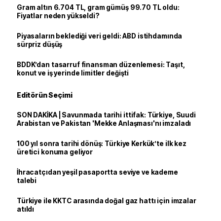
Gram altın 6.704 TL, gram gümüş 99.70 TL oldu:
Fiyatlar neden yükseldi?
Piyasaların beklediği veri geldi: ABD istihdamında
sürpriz düşüş
BDDK’dan tasarruf finansman düzenlemesi: Taşıt,
konut ve iş yerinde limitler değişti
Editörün Seçimi
SON DAKİKA | Savunmada tarihi ittifak: Türkiye, Suudi
Arabistan ve Pakistan 'Mekke Anlaşması'nı imzaladı
100 yıl sonra tarihi dönüş: Türkiye Kerkük’te ilk kez
üretici konuma geliyor
İhracatçıdan yeşil pasaportta seviye ve kademe
talebi
Türkiye ile KKTC arasında doğal gaz hattı için imzalar
atıldı