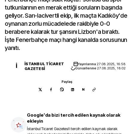
tutkunlarının en merak ettiği soruların başında
geliyor. Sarı-lacivertli ekip, ilk maçta Kadıköy'de
oynanan zorlu mücadelede rakibiyle 0-0
berabere kalarak tur şansını Lizbon'a bıraktı.
İşte Fenerbahçe maçı hangi kanalda sorusunun
yanıtı.
İSTANBUL TICARET
Yayınlanma
27.08.2025, 16:58
İ
GAZETESI
Güncellenme
27.08.2025, 18:02
Paylaş
N
Google'da bizi tercih edilen kaynak olarak
ekleyin
İstanbul Ticaret Gazetesi
'i tercih edilen kaynak olarak