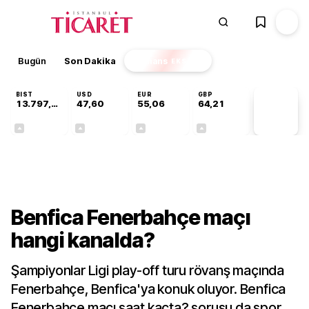
Bugün
Son Dakika
Finans
EKSTRA
BIST
USD
EUR
GBP
13.797,21
47,60
55,06
64,21
PİYASA
VERİLERİ
+0,69%
+0,06%
+0,09%
+0,18%
Gündem
Benfica Fenerbahçe maçı
hangi kanalda?
Şampiyonlar Ligi play-off turu rövanş maçında
Fenerbahçe, Benfica'ya konuk oluyor. Benfica
Fenerbahçe maçı saat kaçta? sorusu da spor