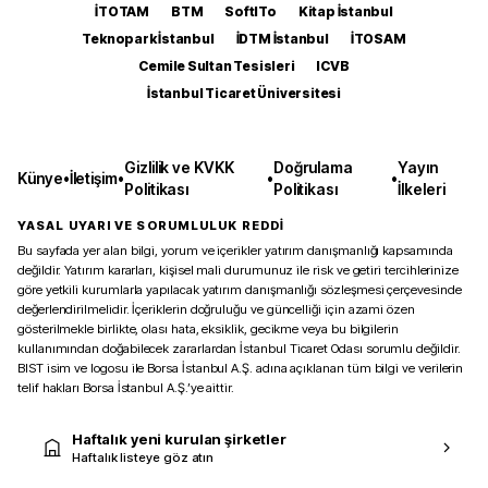
İTOTAM
BTM
SoftITo
Kitap İstanbul
Teknopark İstanbul
İDTM İstanbul
İTOSAM
Cemile Sultan Tesisleri
ICVB
İstanbul Ticaret Üniversitesi
Gizlilik ve KVKK
Doğrulama
Yayın
Künye
•
İletişim
•
•
•
Politikası
Politikası
İlkeleri
YASAL UYARI VE SORUMLULUK REDDİ
Bu sayfada yer alan bilgi, yorum ve içerikler yatırım danışmanlığı kapsamında
değildir. Yatırım kararları, kişisel mali durumunuz ile risk ve getiri tercihlerinize
göre yetkili kurumlarla yapılacak yatırım danışmanlığı sözleşmesi çerçevesinde
değerlendirilmelidir. İçeriklerin doğruluğu ve güncelliği için azami özen
gösterilmekle birlikte, olası hata, eksiklik, gecikme veya bu bilgilerin
kullanımından doğabilecek zararlardan İstanbul Ticaret Odası sorumlu değildir.
BIST isim ve logosu ile Borsa İstanbul A.Ş. adına açıklanan tüm bilgi ve verilerin
telif hakları Borsa İstanbul A.Ş.’ye aittir.
Haftalık yeni kurulan şirketler
Haftalık listeye göz atın