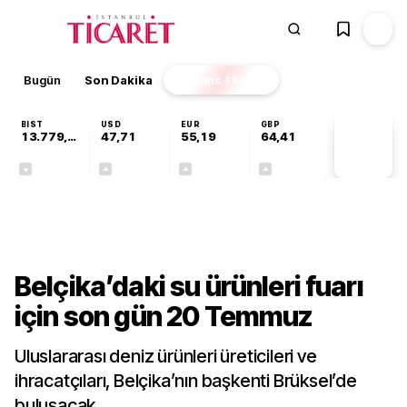
Bugün
Son Dakika
Finans
EKSTRA
BIST
USD
EUR
GBP
13.779,39
47,71
55,19
64,41
PİYASA
VERİLERİ
-0,14%
+0,18%
+0,32%
+0,38%
Sektörel
Belçika’daki su ürünleri fuarı
için son gün 20 Temmuz
Uluslararası deniz ürünleri üreticileri ve
ihracatçıları, Belçika’nın başkenti Brüksel’de
buluşacak.