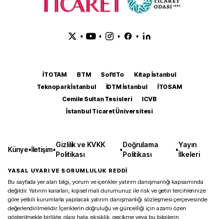
•
•
•
•
İTOTAM
BTM
SoftITo
Kitap İstanbul
Teknopark İstanbul
İDTM İstanbul
İTOSAM
Cemile Sultan Tesisleri
ICVB
İstanbul Ticaret Üniversitesi
Gizlilik ve KVKK
Doğrulama
Yayın
Künye
•
İletişim
•
•
•
Politikası
Politikası
İlkeleri
YASAL UYARI VE SORUMLULUK REDDİ
Bu sayfada yer alan bilgi, yorum ve içerikler yatırım danışmanlığı kapsamında
değildir. Yatırım kararları, kişisel mali durumunuz ile risk ve getiri tercihlerinize
göre yetkili kurumlarla yapılacak yatırım danışmanlığı sözleşmesi çerçevesinde
değerlendirilmelidir. İçeriklerin doğruluğu ve güncelliği için azami özen
gösterilmekle birlikte, olası hata, eksiklik, gecikme veya bu bilgilerin