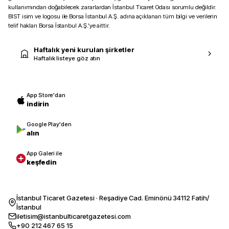
kullanımından doğabilecek zararlardan İstanbul Ticaret Odası sorumlu değildir.
BIST isim ve logosu ile Borsa İstanbul A.Ş. adına açıklanan tüm bilgi ve verilerin
telif hakları Borsa İstanbul A.Ş.’ye aittir.
Haftalık yeni kurulan şirketler
Haftalık listeye göz atın
App Store'dan
indirin
Google Play'den
alın
App Galeri ile
keşfedin
İstanbul Ticaret Gazetesi · Reşadiye Cad. Eminönü 34112 Fatih/
İstanbul
iletisim@istanbulticaretgazetesi.com
+90 212 467 65 15