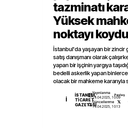
tazminatı kara
Yüksek mahk
noktayı koyd
İstanbul'da yaşayan bir zinci
satış danışmanı olarak çalışırke
yapan bir işçinin yargıya taşıdı
bedelli askerlik yapan binlerce 
olacak bir mahkeme kararıyla 
Yayınlanma
İSTANBUL
Paylaş
14.04.2025, 10:09
İ
TICARET
Güncellenme
GAZETESI
14.04.2025, 10:13