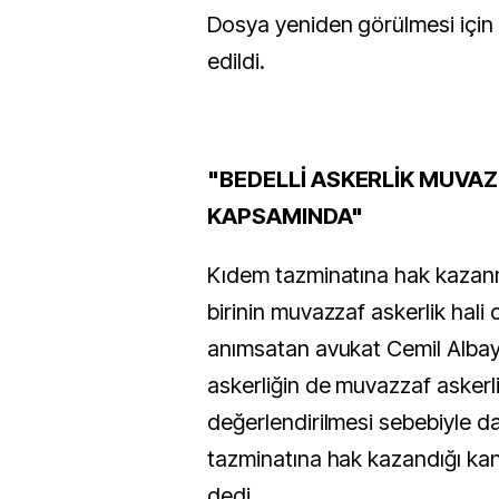
Dosya yeniden görülmesi içi
edildi.
"BEDELLİ ASKERLİK MUVAZ
KAPSAMINDA"
Kıdem tazminatına hak kazan
birinin muvazzaf askerlik hali
anımsatan avukat Cemil Albayr
askerliğin de muvazzaf asker
değerlendirilmesi sebebiyle d
tazminatına hak kazandığı kana
dedi.