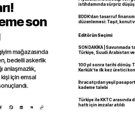
rı!
istihdamında sürpriz düşüş
eme son
BDDK’dan tasarruf finans
düzenlemesi: Taşıt, konut v
limitler değişti
u
Editörün Seçimi
SON DAKİKA | Savunmada tari
r giyim mağazasında
Türkiye, Suudi Arabistan v
'Mekke Anlaşması'nı imzala
n, bedelli askerlik
100 yıl sonra tarihi dönüş: 
ğı anlaşmazlık,
Kerkük’te ilk kez üretici k
kişi için emsal
İhracatçıdan yeşil pasaport
sonuçlandı.
kademe talebi
Türkiye ile KKTC arasında 
hattı için imzalar atıldı
N