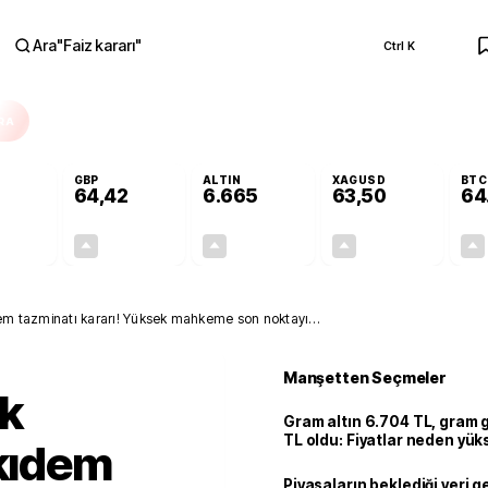
Ara
"
Faiz kararı
"
Ctrl K
RA
GBP
ALTIN
XAGUSD
BTC
64,42
6.665
63,50
64
+0,31%
+0,39%
+2,65%
+3,25%
0,17
0,25
171,98
2,00
ıdem tazminatı kararı! Yüksek mahkeme son noktayı
Manşetten Seçmeler
ik
Gram altın 6.704 TL, gram
TL oldu: Fiyatlar neden yük
 kıdem
Piyasaların beklediği veri g