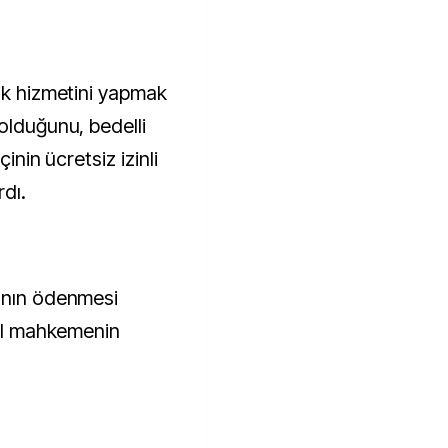
lik hizmetini yapmak
olduğunu, bedelli
inin ücretsiz izinli
rdı.
tının ödenmesi
rel mahkemenin