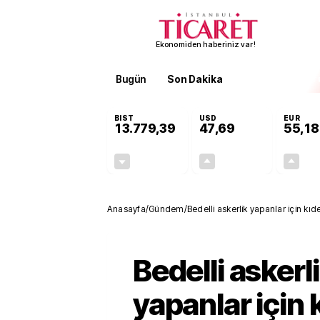
Ekonomiden haberiniz var!
Bugün
Son Dakika
Finans
EKST
BIST
USD
EUR
13.779,39
47,69
55,18
-0,14%
+0,14%
-19,42
0,07
Anasayfa
/
Gündem
/
Bedelli askerlik yapanlar için k
koydu
Bedelli askerl
yapanlar için