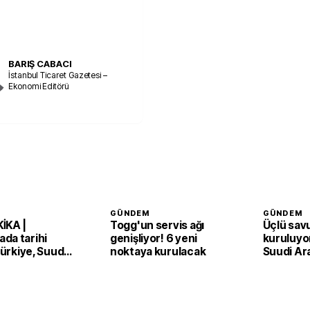
BARIŞ CABACI
İstanbul Ticaret Gazetesi –
Ekonomi Editörü
GÜNDEM
GÜNDEM
İKA |
Togg'un servis ağı
Üçlü sav
da tarihi
genişliyor! 6 yeni
kuruluyor
 Türkiye, Suudi
noktaya kurulacak
Suudi Ar
an ve Pakistan
Pakistan
Anlaşması'nı
adım