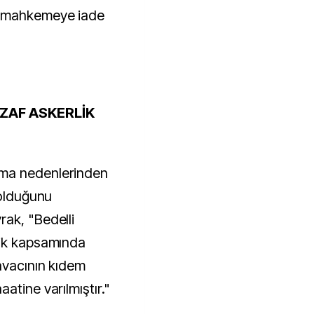
n mahkemeye iade
ZAF ASKERLİK
ma nedenlerinden
 olduğunu
ak, "Bedelli
lik kapsamında
avacının kıdem
atine varılmıştır."