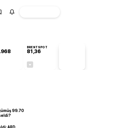
ÜYE
CANLI BORSA
Girişi
BRENTSPOT
.968
81,36
PİYASA
VERİLERİ
+0,79%
-1,72%
+0,00
-1,42
 gümüş 99.70
seldi?
eldi: ABD