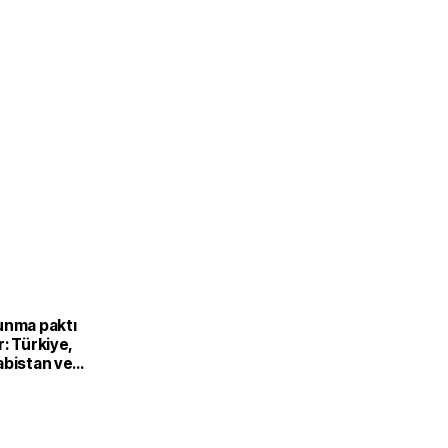
unma paktı
: Türkiye,
abistan ve
’dan ortak