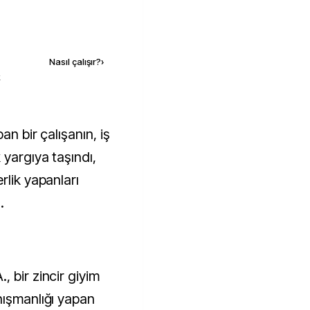
Kaynak ekle
Nasıl çalışır?
›
k
 yargıya taşındı,
rlik yapanları
.
 bir zincir giyim
nışmanlığı yapan