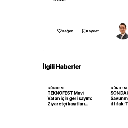
Beğen
Kaydet
İlgili Haberler
GÜNDEM
GÜNDEM
TEKNOFEST Mavi
SON DAK
Vatan için geri sayım:
Savunma
Ziyaretçi kayıtları
ittifak:
başladı
Arabist
'Mekke 
imzaladı