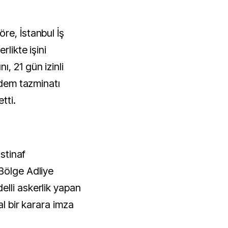
re, İstanbul İş
rlikte işini
, 21 gün izinli
ıdem tazminatı
tti.
istinaf
Bölge Adliye
lli askerlik yapan
al bir karara imza