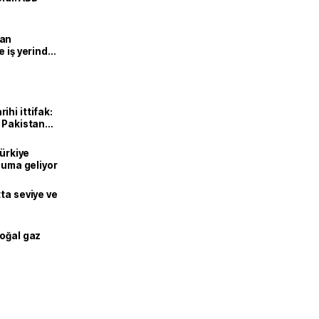
man
e iş yerinde
hi ittifak:
e Pakistan
dı
Türkiye
onuma geliyor
ta seviye ve
doğal gaz