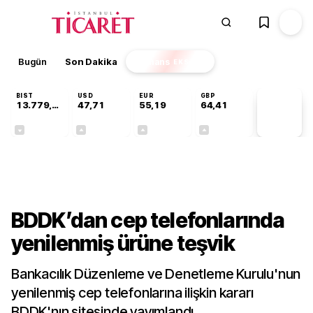
Bugün
Son Dakika
Finans
EKSTRA
BIST
USD
EUR
GBP
13.779,39
47,71
55,19
64,41
PİYASA
VERİLERİ
-0,14%
+0,18%
+0,32%
+0,38%
Gündem
BDDK’dan cep telefonlarında
yenilenmiş ürüne teşvik
Bankacılık Düzenleme ve Denetleme Kurulu'nun
yenilenmiş cep telefonlarına ilişkin kararı
BDDK'nın sitesinde yayımlandı.