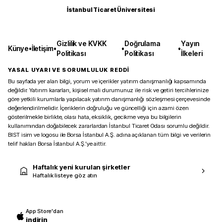
İstanbul Ticaret Üniversitesi
Gizlilik ve KVKK
Doğrulama
Yayın
Künye
•
İletişim
•
•
•
Politikası
Politikası
İlkeleri
YASAL UYARI VE SORUMLULUK REDDİ
Bu sayfada yer alan bilgi, yorum ve içerikler yatırım danışmanlığı kapsamında
değildir. Yatırım kararları, kişisel mali durumunuz ile risk ve getiri tercihlerinize
göre yetkili kurumlarla yapılacak yatırım danışmanlığı sözleşmesi çerçevesinde
değerlendirilmelidir. İçeriklerin doğruluğu ve güncelliği için azami özen
gösterilmekle birlikte, olası hata, eksiklik, gecikme veya bu bilgilerin
kullanımından doğabilecek zararlardan İstanbul Ticaret Odası sorumlu değildir.
BIST isim ve logosu ile Borsa İstanbul A.Ş. adına açıklanan tüm bilgi ve verilerin
telif hakları Borsa İstanbul A.Ş.’ye aittir.
Haftalık yeni kurulan şirketler
Haftalık listeye göz atın
App Store'dan
indirin