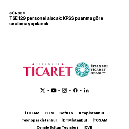
GÜNDEM
TSE 129 personel alacak: KPSS puanına göre
sıralama yapılacak
•
•
•
•
İTOTAM
BTM
SoftITo
Kitap İstanbul
Teknopark İstanbul
İDTM İstanbul
İTOSAM
Cemile Sultan Tesisleri
ICVB