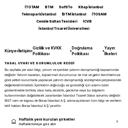
İTOTAM
BTM
SoftITo
Kitap İstanbul
Teknopark İstanbul
İDTM İstanbul
İTOSAM
Cemile Sultan Tesisleri
ICVB
İstanbul Ticaret Üniversitesi
Gizlilik ve KVKK
Doğrulama
Yayın
Künye
•
İletişim
•
•
•
Politikası
Politikası
İlkeleri
YASAL UYARI VE SORUMLULUK REDDİ
Bu sayfada yer alan bilgi, yorum ve içerikler yatırım danışmanlığı kapsamında
değildir. Yatırım kararları, kişisel mali durumunuz ile risk ve getiri tercihlerinize
göre yetkili kurumlarla yapılacak yatırım danışmanlığı sözleşmesi çerçevesinde
değerlendirilmelidir. İçeriklerin doğruluğu ve güncelliği için azami özen
gösterilmekle birlikte, olası hata, eksiklik, gecikme veya bu bilgilerin
kullanımından doğabilecek zararlardan İstanbul Ticaret Odası sorumlu değildir.
BIST isim ve logosu ile Borsa İstanbul A.Ş. adına açıklanan tüm bilgi ve verilerin
telif hakları Borsa İstanbul A.Ş.’ye aittir.
Haftalık yeni kurulan şirketler
Haftalık listeye göz atın