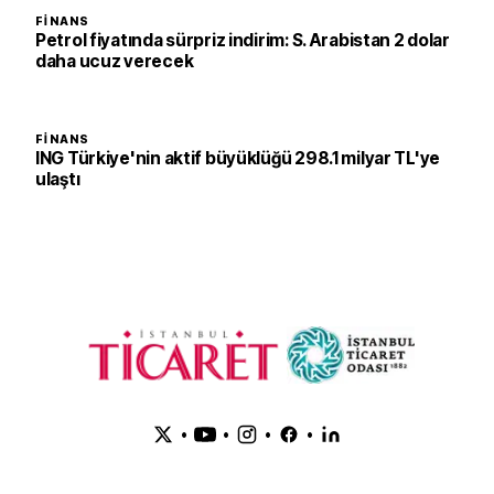
FINANS
Petrol fiyatında sürpriz indirim: S. Arabistan 2 dolar
daha ucuz verecek
FINANS
ING Türkiye'nin aktif büyüklüğü 298.1 milyar TL'ye
ulaştı
•
•
•
•