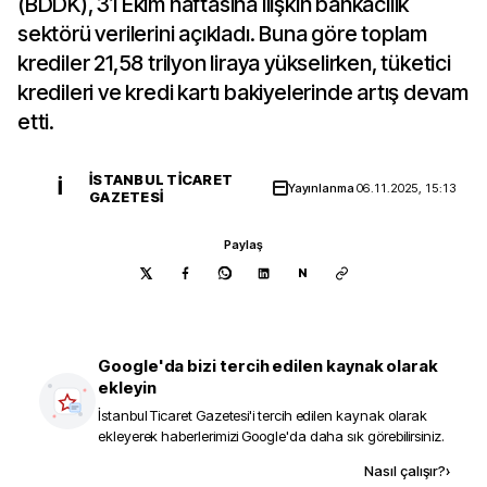
(BDDK), 31 Ekim haftasına ilişkin bankacılık
sektörü verilerini açıkladı. Buna göre toplam
krediler 21,58 trilyon liraya yükselirken, tüketici
kredileri ve kredi kartı bakiyelerinde artış devam
etti.
İSTANBUL TICARET
İ
Yayınlanma
06.11.2025, 15:13
GAZETESI
Paylaş
N
Google'da bizi tercih edilen kaynak olarak
ekleyin
İstanbul Ticaret Gazetesi
'i tercih edilen kaynak olarak
ekleyerek haberlerimizi Google'da daha sık görebilirsiniz.
Kaynak ekle
Nasıl çalışır?
›