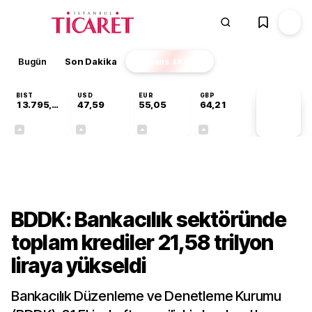
Bugün
Son Dakika
Finans
EKSTRA
BIST
USD
EUR
GBP
13.795,63
47,59
55,05
64,21
PİYASA
VERİLERİ
+0,68%
+0,06%
+0,08%
+0,18%
Finans
BDDK: Bankacılık sektöründe
toplam krediler 21,58 trilyon
liraya yükseldi
Bankacılık Düzenleme ve Denetleme Kurumu