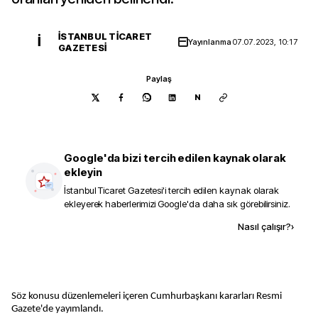
İSTANBUL TICARET
İ
Yayınlanma
07.07.2023, 10:17
GAZETESI
Paylaş
N
Google'da bizi tercih edilen kaynak olarak
ekleyin
İstanbul Ticaret Gazetesi
'i tercih edilen kaynak olarak
ekleyerek haberlerimizi Google'da daha sık görebilirsiniz.
Kaynak ekle
Nasıl çalışır?
›
Söz konusu düzenlemeleri içeren Cumhurbaşkanı kararları Resmi
Gazete'de yayımlandı.