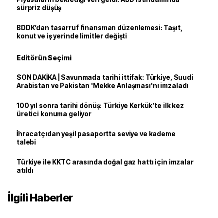
sürpriz düşüş
BDDK’dan tasarruf finansman düzenlemesi: Taşıt,
konut ve iş yerinde limitler değişti
Editörün Seçimi
SON DAKİKA | Savunmada tarihi ittifak: Türkiye, Suudi
Arabistan ve Pakistan 'Mekke Anlaşması'nı imzaladı
100 yıl sonra tarihi dönüş: Türkiye Kerkük’te ilk kez
üretici konuma geliyor
İhracatçıdan yeşil pasaportta seviye ve kademe
talebi
Türkiye ile KKTC arasında doğal gaz hattı için imzalar
atıldı
İlgili Haberler