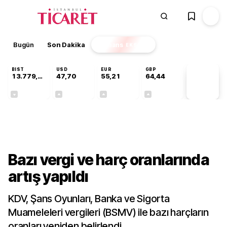
Bugün
Son Dakika
Finans
EKSTRA
BIST
USD
EUR
GBP
13.779,39
47,70
55,21
64,44
PİYASA
VERİLERİ
-0,14%
+0,15%
+0,35%
+0,41%
Gündem
Bazı vergi ve harç oranlarında
artış yapıldı
KDV, Şans Oyunları, Banka ve Sigorta
Muameleleri vergileri (BSMV) ile bazı harçların
oranları yeniden belirlendi.