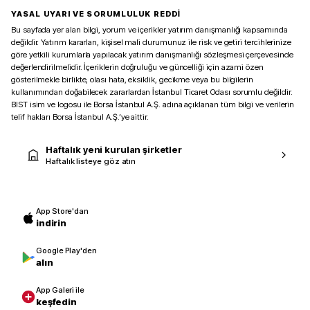
YASAL UYARI VE SORUMLULUK REDDİ
Bu sayfada yer alan bilgi, yorum ve içerikler yatırım danışmanlığı kapsamında
değildir. Yatırım kararları, kişisel mali durumunuz ile risk ve getiri tercihlerinize
göre yetkili kurumlarla yapılacak yatırım danışmanlığı sözleşmesi çerçevesinde
değerlendirilmelidir. İçeriklerin doğruluğu ve güncelliği için azami özen
gösterilmekle birlikte, olası hata, eksiklik, gecikme veya bu bilgilerin
kullanımından doğabilecek zararlardan İstanbul Ticaret Odası sorumlu değildir.
BIST isim ve logosu ile Borsa İstanbul A.Ş. adına açıklanan tüm bilgi ve verilerin
telif hakları Borsa İstanbul A.Ş.’ye aittir.
Haftalık yeni kurulan şirketler
Haftalık listeye göz atın
App Store'dan
indirin
Google Play'den
alın
App Galeri ile
keşfedin