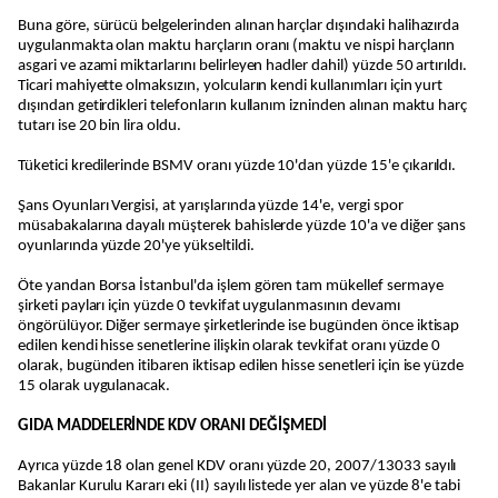
Buna göre, sürücü belgelerinden alınan harçlar dışındaki halihazırda
uygulanmakta olan maktu harçların oranı (maktu ve nispi harçların
asgari ve azami miktarlarını belirleyen hadler dahil) yüzde 50 artırıldı.
Ticari mahiyette olmaksızın, yolcuların kendi kullanımları için yurt
dışından getirdikleri telefonların kullanım izninden alınan maktu harç
tutarı ise 20 bin lira oldu.
Tüketici kredilerinde BSMV oranı yüzde 10'dan yüzde 15'e çıkarıldı.
Şans Oyunları Vergisi, at yarışlarında yüzde 14'e, vergi spor
müsabakalarına dayalı müşterek bahislerde yüzde 10'a ve diğer şans
oyunlarında yüzde 20'ye yükseltildi.
Öte yandan Borsa İstanbul'da işlem gören tam mükellef sermaye
şirketi payları için yüzde 0 tevkifat uygulanmasının devamı
öngörülüyor. Diğer sermaye şirketlerinde ise bugünden önce iktisap
edilen kendi hisse senetlerine ilişkin olarak tevkifat oranı yüzde 0
olarak, bugünden itibaren iktisap edilen hisse senetleri için ise yüzde
15 olarak uygulanacak.
GIDA MADDELERİNDE KDV ORANI DEĞİŞMEDİ
Ayrıca yüzde 18 olan genel KDV oranı yüzde 20, 2007/13033 sayılı
Bakanlar Kurulu Kararı eki (II) sayılı listede yer alan ve yüzde 8'e tabi