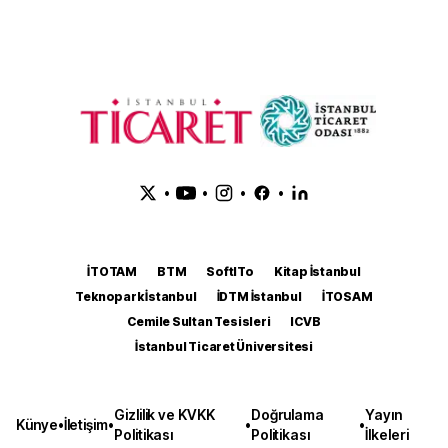
•
•
•
•
İTOTAM
BTM
SoftITo
Kitap İstanbul
Teknopark İstanbul
İDTM İstanbul
İTOSAM
Cemile Sultan Tesisleri
ICVB
İstanbul Ticaret Üniversitesi
Gizlilik ve KVKK
Doğrulama
Yayın
Künye
•
İletişim
•
•
•
Politikası
Politikası
İlkeleri