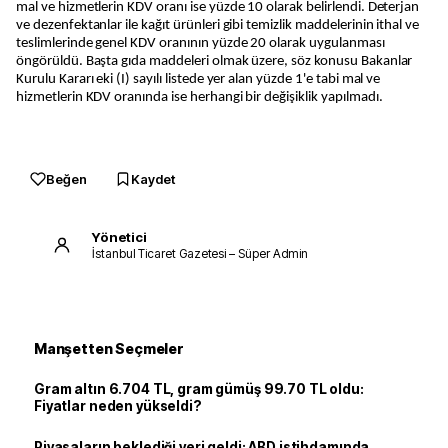
mal ve hizmetlerin KDV oranı ise yüzde 10 olarak belirlendi. Deterjan
ve dezenfektanlar ile kağıt ürünleri gibi temizlik maddelerinin ithal ve
teslimlerinde genel KDV oranının yüzde 20 olarak uygulanması
öngörüldü. Başta gıda maddeleri olmak üzere, söz konusu Bakanlar
Kurulu Kararı eki (I) sayılı listede yer alan yüzde 1'e tabi mal ve
hizmetlerin KDV oranında ise herhangi bir değişiklik yapılmadı.
Beğen
Kaydet
Yönetici
İstanbul Ticaret Gazetesi – Süper Admin
Manşetten Seçmeler
Gram altın 6.704 TL, gram gümüş 99.70 TL oldu:
Fiyatlar neden yükseldi?
Piyasaların beklediği veri geldi: ABD istihdamında