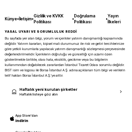
Gizlilik ve KVKK
Doğrulama
Yayın
Künye
•
İletişim
•
•
•
Politikası
Politikası
İlkeleri
YASAL UYARI VE SORUMLULUK REDDİ
Bu sayfada yer alan bilgi, yorum ve içerikler yatırım danışmanlığı kapsamında
değildir. Yatırım kararları, kişisel mali durumunuz ile risk ve getiri tercihlerinize
göre yetkili kurumlarla yapılacak yatırım danışmanlığı sözleşmesi çerçevesinde
değerlendirilmelidir. İçeriklerin doğruluğu ve güncelliği için azami özen
gösterilmekle birlikte, olası hata, eksiklik, gecikme veya bu bilgilerin
kullanımından doğabilecek zararlardan İstanbul Ticaret Odası sorumlu değildir.
BIST isim ve logosu ile Borsa İstanbul A.Ş. adına açıklanan tüm bilgi ve verilerin
telif hakları Borsa İstanbul A.Ş.’ye aittir.
Haftalık yeni kurulan şirketler
Haftalık listeye göz atın
App Store'dan
indirin