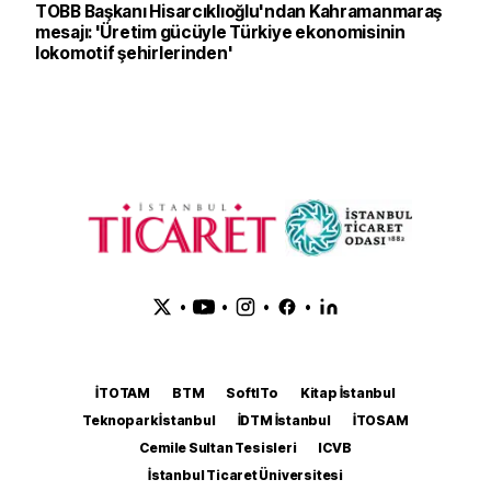
TOBB Başkanı Hisarcıklıoğlu'ndan Kahramanmaraş
mesajı: 'Üretim gücüyle Türkiye ekonomisinin
lokomotif şehirlerinden'
•
•
•
•
İTOTAM
BTM
SoftITo
Kitap İstanbul
Teknopark İstanbul
İDTM İstanbul
İTOSAM
Cemile Sultan Tesisleri
ICVB
İstanbul Ticaret Üniversitesi