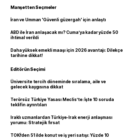
Manşetten Seçmeler
İran ve Umman 'Güvenli güzergah' için anlaştı
ABD ile İran anlaşacak mı? Cuma’ya kadar yüzde 50
ihtimal verildi
Daha yüksek emekli maaşı için 2026 avantajı: Dilekçe
tarihine dikkat!
Editörün Seçimi
Üniversite tercih döneminde sıralama, aile ve
gelecek kaygısına dikkat
Terörsüz Türkiye Yasası Meclis’te: İşte 10 soruda
teklifin ayrıntıları
Iraklı uzmanlardan Türkiye-Irak enerji anlaşması
yorumu: Stratejik fırsat
TOKİ’den 51 ilde konut ve iş yeri satışı: Yüzde 10