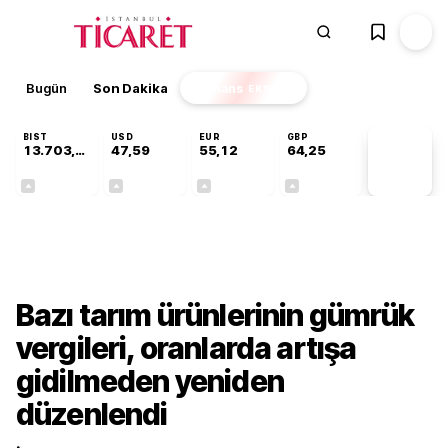
Bugün
Son Dakika
Finans
EKSTRA
BIST
USD
EUR
GBP
13.703,13
47,59
55,12
64,25
PİYASA
VERİLERİ
+0,11%
+0,05%
+0,20%
+0,24%
Gündem
Bazı tarım ürünlerinin gümrük
vergileri, oranlarda artışa
gidilmeden yeniden
düzenlendi