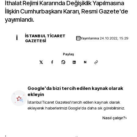
İthalat Rejimi Kararında Değişiklik Yapılmasına
İlişkin Cumhurbaşkanı Kararı, Resmi Gazete'de
yayımlandı.
İSTANBUL TICARET
İ
Yayınlanma
24.10.2022, 15:29
GAZETESI
Paylaş
N
Google'da bizi tercih edilen kaynak olarak
ekleyin
İstanbul Ticaret Gazetesi
'i tercih edilen kaynak olarak
ekleyerek haberlerimizi Google'da daha sık görebilirsiniz.
Kaynak ekle
Nasıl çalışır?
›