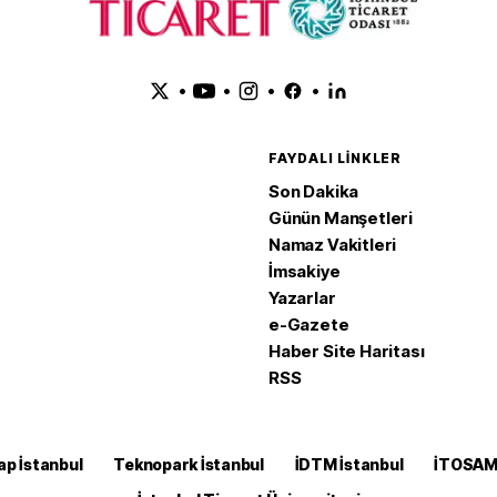
•
•
•
•
FAYDALI LINKLER
Son Dakika
Günün Manşetleri
Namaz Vakitleri
İmsakiye
Yazarlar
e-Gazete
Haber Site Haritası
RSS
ap İstanbul
Teknopark İstanbul
İDTM İstanbul
İTOSA