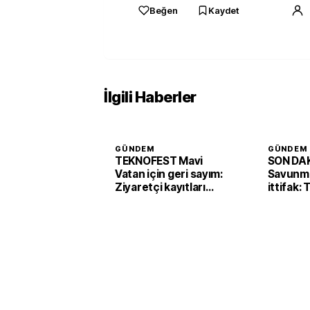
Beğen
Kaydet
İlgili Haberler
GÜNDEM
GÜNDEM
TEKNOFEST Mavi
SON DAK
Vatan için geri sayım:
Savunma
Ziyaretçi kayıtları
ittifak:
başladı
Arabist
'Mekke 
imzaladı