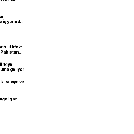
man
e iş yerinde
hi ittifak:
e Pakistan
dı
Türkiye
onuma geliyor
ta seviye ve
doğal gaz