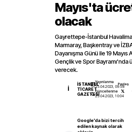
Mayıs'ta ücre
olacak
Gayrettepe-İstanbul Havalima
Marmaray, Başkentray ve İZBA
Dayanışma Günü ile 19 Mayıs 
Gençlik ve Spor Bayramı'nda ü
verecek.
Yayınlanma
İSTANBUL
Paylaş
25.04.2023, 09:58
İ
TICARET
Güncellenme
GAZETESI
25.04.2023, 10:04
Google'da bizi tercih
edilen kaynak olarak