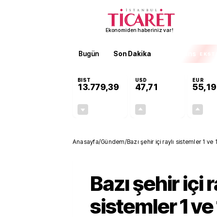
Ekonomiden haberiniz var!
Bugün
Son Dakika
Finans
EKST
BIST
USD
EUR
13.779,39
47,71
55,19
-0,14%
+0,18%
-19,42
0,09
Anasayfa
/
Gündem
/
Bazı şehir içi raylı sistemler 1 v
Bazı şehir içi r
sistemler 1 ve