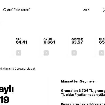
Ara
"
Faiz kararı
"
Ctrl K
RA
GBP
ALTIN
XAGUSD
BTC
64,41
6.661
63,57
65
+0,32%
+0,38%
+2,59%
+3,37%
0,18
0,24
167,96
2,07
e 19 Mayıs'ta ücretsiz olacak
Manşetten Seçmeler
aylı
Gram altın 6.704 TL, gram
TL oldu: Fiyatlar neden yük
 19
Piyasaların beklediği veri g