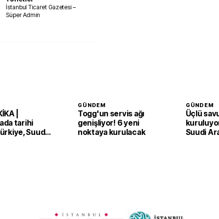
İstanbul Ticaret Gazetesi –
Süper Admin
GÜNDEM
GÜNDEM
İKA |
Togg'un servis ağı
Üçlü sav
da tarihi
genişliyor! 6 yeni
kuruluyor
 Türkiye, Suudi
noktaya kurulacak
Suudi Ar
an ve Pakistan
Pakistan
Anlaşması'nı
adım