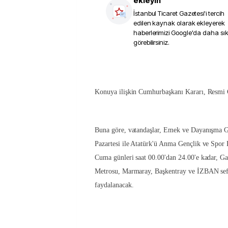
ekleyin
İstanbul Ticaret Gazetesi
'i tercih
edilen kaynak olarak ekleyerek
haberlerimizi Google'da daha sı
görebilirsiniz.
Konuya ilişkin Cumhurbaşkanı Kararı, Resmi 
Buna göre, vatandaşlar, Emek ve Dayanışma G
Pazartesi ile Atatürk'ü Anma Gençlik ve Spor
Cuma günleri saat 00.00'dan 24.00'e kadar, G
Metrosu, Marmaray, Başkentray ve İZBAN sefe
faydalanacak.