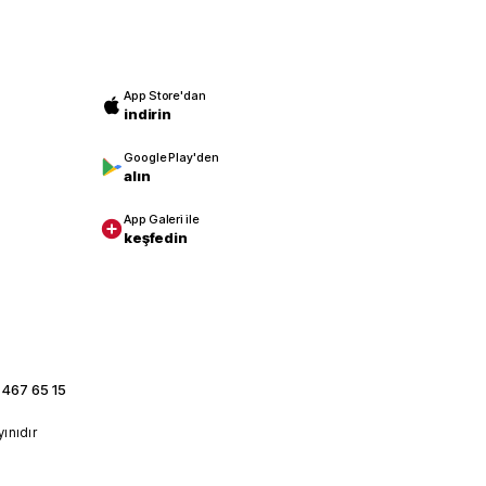
App Store'dan
indirin
Google Play'den
alın
App Galeri ile
keşfedin
 467 65 15
yınıdır