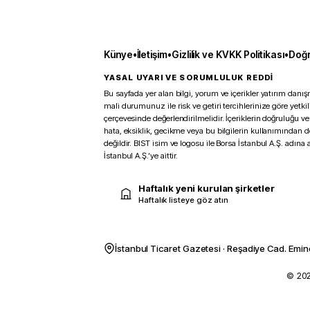
Künye
•
İletişim
•
Gizlilik ve KVKK Politikası
•
Doğr
YASAL UYARI VE SORUMLULUK REDDİ
Bu sayfada yer alan bilgi, yorum ve içerikler yatırım danışm
mali durumunuz ile risk ve getiri tercihlerinize göre yetk
çerçevesinde değerlendirilmelidir. İçeriklerin doğruluğu ve
hata, eksiklik, gecikme veya bu bilgilerin kullanımından 
değildir. BIST isim ve logosu ile Borsa İstanbul A.Ş. adına a
İstanbul A.Ş.’ye aittir.
Haftalık yeni kurulan şirketler
Haftalık listeye göz atın
İstanbul Ticaret Gazetesi · Reşadiye Cad. Emin
© 2026