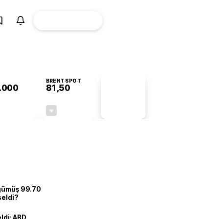
ÜYE
CANLI BORSA
Girişi
BRENTSPOT
.000
81,50
PİYASA
VERİLERİ
+1,16%
-1,55%
+0,00
-1,28
 gümüş 99.70
seldi?
eldi: ABD