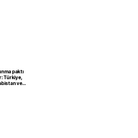
unma paktı
: Türkiye,
abistan ve
’dan ortak