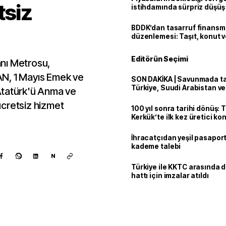
tsiz
istihdamında sürpriz düşüş
BDDK’dan tasarruf finans
düzenlemesi: Taşıt, konut v
limitler değişti
Editörün Seçimi
nı Metrosu,
N, 1 Mayıs Emek ve
SON DAKİKA | Savunmada tari
Türkiye, Suudi Arabistan v
Atatürk'ü Anma ve
'Mekke Anlaşması'nı imzala
cretsiz hizmet
100 yıl sonra tarihi dönüş: 
Kerkük’te ilk kez üretici k
İhracatçıdan yeşil pasaport
kademe talebi
N
Türkiye ile KKTC arasında 
hattı için imzalar atıldı
Kaynak ekle