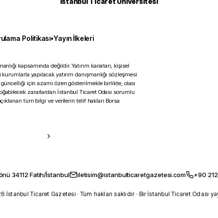
İstanbul Ticaret Üniversitesi
ulama Politikası
•
Yayın İlkeleri
anlığı kapsamında değildir. Yatırım kararları, kişisel
ili kurumlarla yapılacak yatırım danışmanlığı sözleşmesi
 güncelliği için azami özen gösterilmekle birlikte, olası
doğabilecek zararlardan İstanbul Ticaret Odası sorumlu
çıklanan tüm bilgi ve verilerin telif hakları Borsa
önü 34112 Fatih/İstanbul
iletisim@istanbulticaretgazetesi.com
+90 212
 İstanbul Ticaret Gazetesi · Tüm hakları saklıdır · Bir İstanbul Ticaret Odası ya