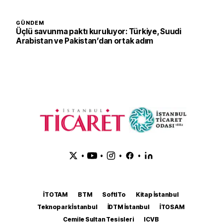
GÜNDEM
Üçlü savunma paktı kuruluyor: Türkiye, Suudi
Arabistan ve Pakistan’dan ortak adım
•
•
•
•
İTOTAM
BTM
SoftITo
Kitap İstanbul
Teknopark İstanbul
İDTM İstanbul
İTOSAM
Cemile Sultan Tesisleri
ICVB