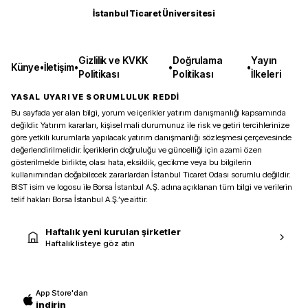
İstanbul Ticaret Üniversitesi
Gizlilik ve KVKK
Doğrulama
Yayın
Künye
•
İletişim
•
•
•
Politikası
Politikası
İlkeleri
YASAL UYARI VE SORUMLULUK REDDİ
Bu sayfada yer alan bilgi, yorum ve içerikler yatırım danışmanlığı kapsamında
değildir. Yatırım kararları, kişisel mali durumunuz ile risk ve getiri tercihlerinize
göre yetkili kurumlarla yapılacak yatırım danışmanlığı sözleşmesi çerçevesinde
değerlendirilmelidir. İçeriklerin doğruluğu ve güncelliği için azami özen
gösterilmekle birlikte, olası hata, eksiklik, gecikme veya bu bilgilerin
kullanımından doğabilecek zararlardan İstanbul Ticaret Odası sorumlu değildir.
BIST isim ve logosu ile Borsa İstanbul A.Ş. adına açıklanan tüm bilgi ve verilerin
telif hakları Borsa İstanbul A.Ş.’ye aittir.
Haftalık yeni kurulan şirketler
Haftalık listeye göz atın
App Store'dan
indirin