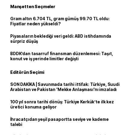
Manşetten Seçmeler
Gram altın 6.704 TL, gram gümüş 99.70 TL oldu:
Fiyatlar neden yükseldi?
Piyasaların beklediği veri geldi: ABD istihdamında
sürpriz düşüş
BDDK’dan tasarruf finansman düzenlemesi: Taşıt,
konut ve iş yerinde limitler değişti
Editörün Seçimi
SON DAKİKA | Savunmada tarihi ittifak: Türkiye, Suudi
Arabistan ve Pakistan 'Mekke Anlaşması'nı imzaladı
100 yıl sonra tarihi dönüş: Türkiye Kerkük’te ilk kez
üretici konuma geliyor
İhracatçıdan yeşil pasaportta seviye ve kademe
talebi