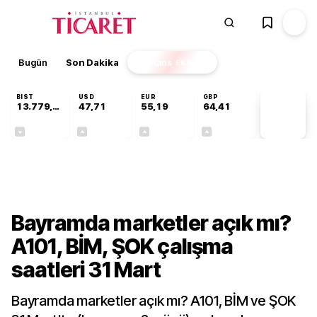
Bugün
Son Dakika
Finans
EKSTRA
BIST
USD
EUR
GBP
13.779,39
47,71
55,19
64,41
PİYASA
VERİLERİ
-0,14%
+0,18%
+0,32%
+0,38%
Gündem
Bayramda marketler açık mı?
A101, BİM, ŞOK çalışma
saatleri 31 Mart
Bayramda marketler açık mı? A101, BİM ve ŞOK