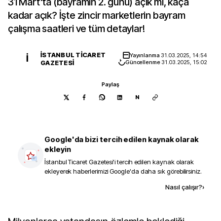
31 Mart'ta (bayramın 2. günü) açık mı, kaça
kadar açık? İşte zincir marketlerin bayram
çalışma saatleri ve tüm detaylar!
İSTANBUL TICARET
Yayınlanma
31.03.2025, 14:54
İ
GAZETESI
Güncellenme
31.03.2025, 15:02
Paylaş
N
Google'da bizi tercih edilen kaynak olarak
ekleyin
İstanbul Ticaret Gazetesi
'i tercih edilen kaynak olarak
ekleyerek haberlerimizi Google'da daha sık görebilirsiniz.
Kaynak ekle
Nasıl çalışır?
›