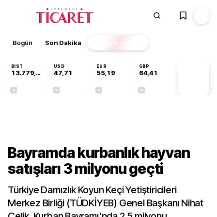
Bugün
Son Dakika
Finans
EKSTRA
BIST
USD
EUR
GBP
13.779,39
47,71
55,19
64,41
PİYASA
VERİLERİ
-0,14%
+0,18%
+0,32%
+0,38%
Gündem
Bayramda kurbanlık hayvan
satışları 3 milyonu geçti
Türkiye Damızlık Koyun Keçi Yetiştiricileri
Merkez Birliği (TÜDKİYEB) Genel Başkanı Nihat
Çelik, Kurban Bayramı'nda 2,5 milyonu