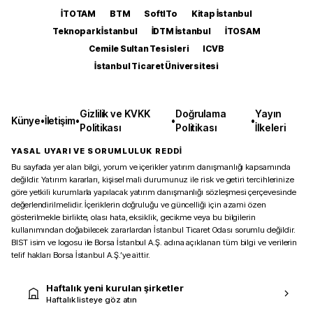
İTOTAM
BTM
SoftITo
Kitap İstanbul
Teknopark İstanbul
İDTM İstanbul
İTOSAM
Cemile Sultan Tesisleri
ICVB
İstanbul Ticaret Üniversitesi
Gizlilik ve KVKK
Doğrulama
Yayın
Künye
•
İletişim
•
•
•
Politikası
Politikası
İlkeleri
YASAL UYARI VE SORUMLULUK REDDİ
Bu sayfada yer alan bilgi, yorum ve içerikler yatırım danışmanlığı kapsamında
değildir. Yatırım kararları, kişisel mali durumunuz ile risk ve getiri tercihlerinize
göre yetkili kurumlarla yapılacak yatırım danışmanlığı sözleşmesi çerçevesinde
değerlendirilmelidir. İçeriklerin doğruluğu ve güncelliği için azami özen
gösterilmekle birlikte, olası hata, eksiklik, gecikme veya bu bilgilerin
kullanımından doğabilecek zararlardan İstanbul Ticaret Odası sorumlu değildir.
BIST isim ve logosu ile Borsa İstanbul A.Ş. adına açıklanan tüm bilgi ve verilerin
telif hakları Borsa İstanbul A.Ş.’ye aittir.
Haftalık yeni kurulan şirketler
Haftalık listeye göz atın