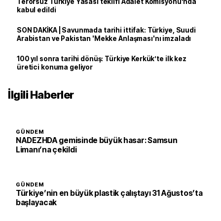
Terörsüz Türkiye Yasası teklifi Adalet Komisyonu’nda
kabul edildi
SON DAKİKA | Savunmada tarihi ittifak: Türkiye, Suudi
Arabistan ve Pakistan 'Mekke Anlaşması'nı imzaladı
100 yıl sonra tarihi dönüş: Türkiye Kerkük’te ilk kez
üretici konuma geliyor
İlgili Haberler
GÜNDEM
NADEZHDA gemisinde büyük hasar: Samsun
Limanı’na çekildi
GÜNDEM
Türkiye’nin en büyük plastik çalıştayı 31 Ağustos’ta
başlayacak