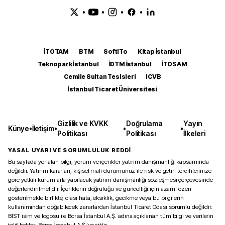
•
•
•
•
İTOTAM
BTM
SoftITo
Kitap İstanbul
Teknopark İstanbul
İDTM İstanbul
İTOSAM
Cemile Sultan Tesisleri
ICVB
İstanbul Ticaret Üniversitesi
Gizlilik ve KVKK
Doğrulama
Yayın
Künye
•
İletişim
•
•
•
Politikası
Politikası
İlkeleri
YASAL UYARI VE SORUMLULUK REDDİ
Bu sayfada yer alan bilgi, yorum ve içerikler yatırım danışmanlığı kapsamında
değildir. Yatırım kararları, kişisel mali durumunuz ile risk ve getiri tercihlerinize
göre yetkili kurumlarla yapılacak yatırım danışmanlığı sözleşmesi çerçevesinde
değerlendirilmelidir. İçeriklerin doğruluğu ve güncelliği için azami özen
gösterilmekle birlikte, olası hata, eksiklik, gecikme veya bu bilgilerin
kullanımından doğabilecek zararlardan İstanbul Ticaret Odası sorumlu değildir.
BIST isim ve logosu ile Borsa İstanbul A.Ş. adına açıklanan tüm bilgi ve verilerin
telif hakları Borsa İstanbul A.Ş.’ye aittir.