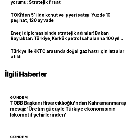
yorumu: Stratejik fırsat
TOKİ’den 51 ilde konut ve iş yeri satışı: Yüzde 10
peşinat, 120 ay vade
Enerji diplomasisinde stratejik adımlar! Bakan
Bayraktar: Türkiye, Kerkük petrol sahalarına 100 yıl
sonra yeniden ortak oldu
Türkiye ile KKTC arasında doğal gaz hattı için imzalar
atıldı
İlgili Haberler
GÜNDEM
TOBB Başkanı Hisarcıklıoğlu'ndan Kahramanmaraş
mesajı: 'Üretim gücüyle Türkiye ekonomisinin
lokomotif şehirlerinden'
GÜNDEM