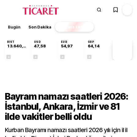
Bugün
Son Dakika
Finans
EKSTRA
BIST
USD
EUR
GBP
13.640,41
47,58
54,97
64,14
PİYASA
VERİLERİ
-0,35%
+0,10%
+0,23%
+0,23%
Gündem
Bayram namazı saatleri 2026:
İstanbul, Ankara, İzmir ve 81
ilde vakitler belli oldu
Kurban Bayramı namazı saatleri 2026 yılı için il il