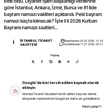
belli oldu. Diyanet İşleri Başkanlığı verilerine
göre İstanbul, Ankara, İzmir, Bursa ve 81 ilde
bayram namazı vakitleri açıklandı. Peki bayram
namazı kaçta kılınacak? İşte il il 2026 Kurban
Bayramı namazı saatleri...
İSTANBUL TICARET
Yayınlanma
26.05.2026, 15:34
İ
GAZETESI
Güncellenme
11.07.2026, 09:27
Paylaş
N
Google'da bizi tercih edilen kaynak olarak
ekleyin
İstanbul Ticaret Gazetesi
'i tercih edilen kaynak olarak
ekleyerek haberlerimizi Google'da daha sık görebilirsiniz.
Kaynak ekle
Nasıl çalışır?
›