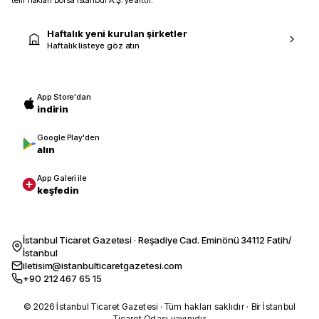
Haftalık yeni kurulan şirketler
Haftalık listeye göz atın
App Store'dan
indirin
Google Play'den
alın
App Galeri ile
keşfedin
İstanbul Ticaret Gazetesi · Reşadiye Cad. Eminönü 34112 Fatih/
İstanbul
iletisim@istanbulticaretgazetesi.com
+90 212 467 65 15
© 2026 İstanbul Ticaret Gazetesi · Tüm hakları saklıdır · Bir İstanbul
Ticaret Odası yayınıdır