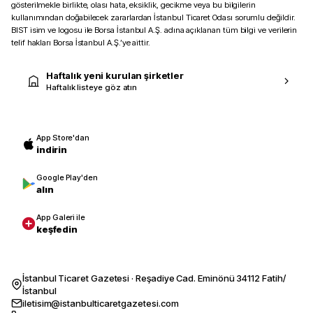
gösterilmekle birlikte, olası hata, eksiklik, gecikme veya bu bilgilerin
kullanımından doğabilecek zararlardan İstanbul Ticaret Odası sorumlu değildir.
BIST isim ve logosu ile Borsa İstanbul A.Ş. adına açıklanan tüm bilgi ve verilerin
telif hakları Borsa İstanbul A.Ş.’ye aittir.
Haftalık yeni kurulan şirketler
Haftalık listeye göz atın
App Store'dan
indirin
Google Play'den
alın
App Galeri ile
keşfedin
İstanbul Ticaret Gazetesi · Reşadiye Cad. Eminönü 34112 Fatih/
İstanbul
iletisim@istanbulticaretgazetesi.com