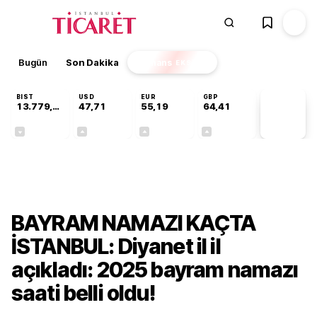
Bugün
Son Dakika
Finans
EKSTRA
BIST
USD
EUR
GBP
13.779,39
47,71
55,19
64,41
PİYASA
VERİLERİ
-0,14%
+0,18%
+0,32%
+0,38%
Gündem
BAYRAM NAMAZI KAÇTA
İSTANBUL: Diyanet il il
açıkladı: 2025 bayram namazı
saati belli oldu!