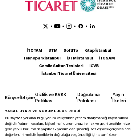
•
•
•
•
İTOTAM
BTM
SoftITo
Kitap İstanbul
Teknopark İstanbul
İDTM İstanbul
İTOSAM
Cemile Sultan Tesisleri
ICVB
İstanbul Ticaret Üniversitesi
Gizlilik ve KVKK
Doğrulama
Yayın
Künye
•
İletişim
•
•
•
Politikası
Politikası
İlkeleri
YASAL UYARI VE SORUMLULUK REDDİ
Bu sayfada yer alan bilgi, yorum ve içerikler yatırım danışmanlığı kapsamında
değildir. Yatırım kararları, kişisel mali durumunuz ile risk ve getiri tercihlerinize
göre yetkili kurumlarla yapılacak yatırım danışmanlığı sözleşmesi çerçevesinde
değerlendirilmelidir. İçeriklerin doğruluğu ve güncelliği için azami özen