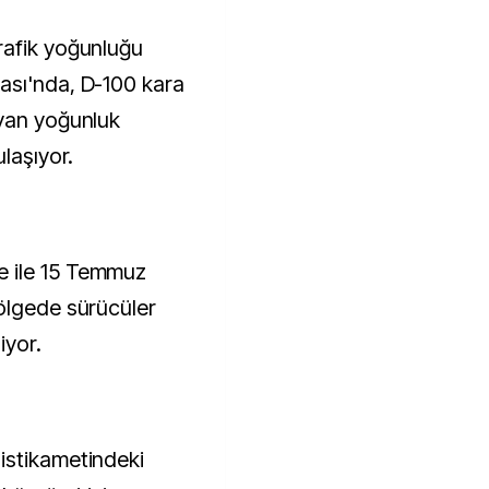
ası'nda, D-100 kara
ayan yoğunluk
laşıyor.
 ile 15 Temmuz
ölgede sürücüler
iyor.
istikametindeki