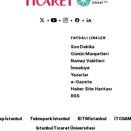
•
•
•
•
FAYDALI LINKLER
Son Dakika
Günün Manşetleri
Namaz Vakitleri
İmsakiye
Yazarlar
e-Gazete
Haber Site Haritası
RSS
ap İstanbul
Teknopark İstanbul
İDTM İstanbul
İTOSA
İstanbul Ticaret Üniversitesi