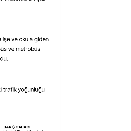
 işe ve okula giden
obüs ve metrobüs
rdu.
i trafik yoğunluğu
BARIŞ CABACI