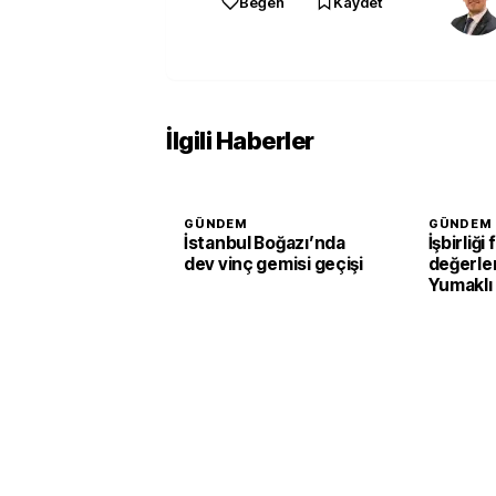
Beğen
Kaydet
İlgili Haberler
GÜNDEM
GÜNDEM
İstanbul Boğazı’nda
İşbirliği 
dev vinç gemisi geçişi
değerlen
Yumaklı
Tarım ve
Kalkınma
görüştü