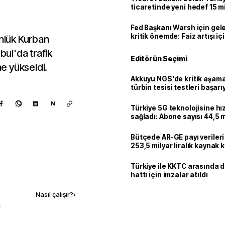
ticaretinde yeni hedef 15 mi
Fed Başkanı Warsh için gel
kritik önemde: Faiz artışı içi
ünlük Kurban
var
bul'da trafik
Editörün Seçimi
e yükseldi.
Akkuyu NGS'de kritik aşama:
türbin tesisi testleri başarı
tamamlandı
N
Türkiye 5G teknolojisine hı
sağladı: Abone sayısı 44,5 
ulaştı
Bütçede AR-GE payı verileri
253,5 milyar liralık kaynak k
Türkiye ile KKTC arasında 
Kaynak ekle
hattı için imzalar atıldı
Nasıl çalışır?
›
k