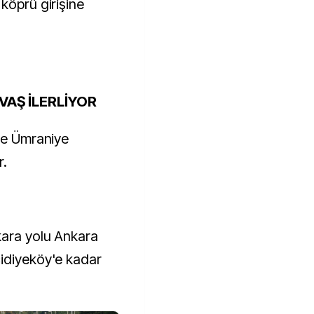
köprü girişine
VAŞ İLERLİYOR
ile Ümraniye
r.
kara yolu Ankara
cidiyeköy'e kadar