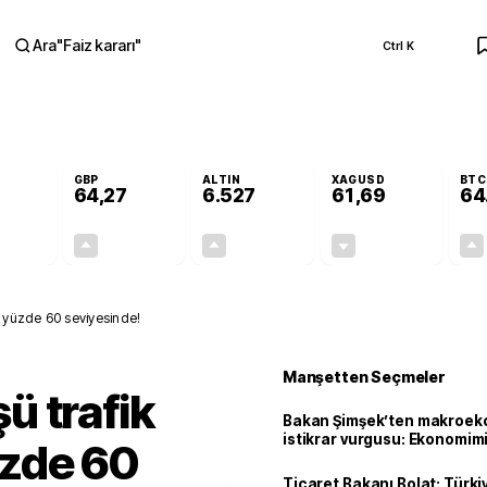
Ara
"
Faiz kararı
"
Ctrl K
RA
GBP
ALTIN
XAGUSD
BTC
64,27
6.527
61,69
64
+0,05%
+0,26%
+0,48%
-0,56%
0,03
0,17
31,01
-0,35
 yüzde 60 seviyesinde!
Manşetten Seçmeler
ü trafik
Bakan Şimşek’ten makroek
istikrar vurgusu: Ekonomim
zde 60
dayanıklılığını daha da güç
Ticaret Bakanı Bolat: Türk