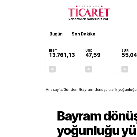
Ekonomiden haberiniz var!
Bugün
Son Dakika
Finans
EKST
BIST
USD
EUR
13.761,13
47,59
55,04
+0,42%
+0,06%
58,00
0,03
Anasayfa
/
Gündem
/
Bayram dönüşü trafik yoğunluğu
Bayram dönüş
yoğunluğu yü