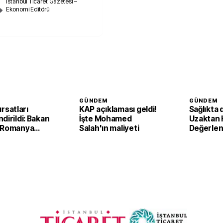
İstanbul Ticaret Gazetesi –
Ekonomi Editörü
GÜNDEM
GÜNDEM
fırsatları
KAP açıklaması geldi!
Sağlıkta 
dirildi: Bakan
İşte Mohamed
Uzaktan 
 Romanya
Salah'ın maliyeti
Değerle
 Kırsal
Sistemi i
 Bakanı ile
destek b