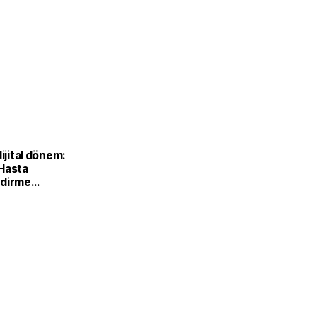
dijital dönem:
Hasta
ndirme
le görüntülü
aşladı