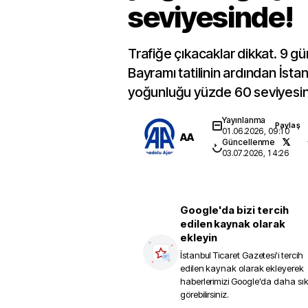
seviyesinde!
Trafiğe çıkacaklar dikkat. 9 g
Bayramı tatilinin ardından İstan
yoğunluğu yüzde 60 seviyesin
Yayınlanma
Paylaş
01.06.2026, 09:10
AA
Güncellenme
03.07.2026, 14:26
Google'da bizi tercih
edilen kaynak olarak
ekleyin
İstanbul Ticaret Gazetesi
'i tercih
edilen kaynak olarak ekleyerek
haberlerimizi Google'da daha sı
görebilirsiniz.