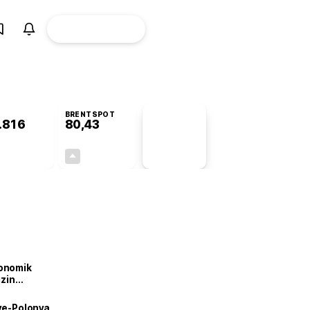
ÜYE
CANLI BORSA
Girişi
BRENTSPOT
.816
80,43
PİYASA
VERİLERİ
+0,72%
+1,93%
+0,00
1,52
onomik
izin
lendirdik
iye-Polonya