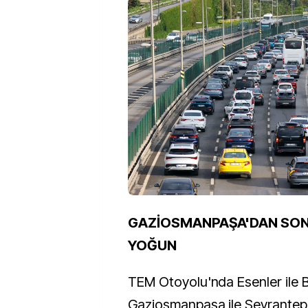
GAZİOSMANPAŞA'DAN SON
YOĞUN
TEM Otoyolu'nda Esenler ile
Gaziosmanpaşa ile Seyrantepe