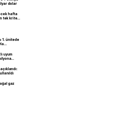
lyar dolar
ecek hafta
n tek kriter
 1. ünitede
yla
zlı uyum
milyona
 açıklandı:
ullanıldı
doğal gaz