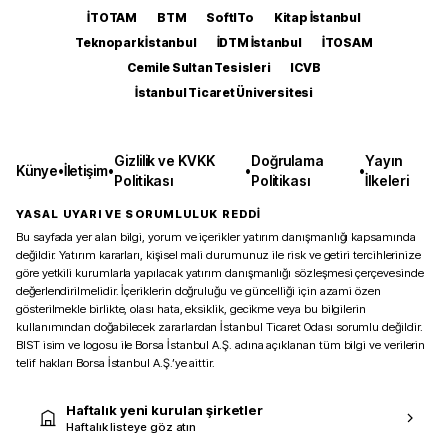
İTOTAM
BTM
SoftITo
Kitap İstanbul
Teknopark İstanbul
İDTM İstanbul
İTOSAM
Cemile Sultan Tesisleri
ICVB
İstanbul Ticaret Üniversitesi
Gizlilik ve KVKK
Doğrulama
Yayın
Künye
•
İletişim
•
•
•
Politikası
Politikası
İlkeleri
YASAL UYARI VE SORUMLULUK REDDİ
Bu sayfada yer alan bilgi, yorum ve içerikler yatırım danışmanlığı kapsamında
değildir. Yatırım kararları, kişisel mali durumunuz ile risk ve getiri tercihlerinize
göre yetkili kurumlarla yapılacak yatırım danışmanlığı sözleşmesi çerçevesinde
değerlendirilmelidir. İçeriklerin doğruluğu ve güncelliği için azami özen
gösterilmekle birlikte, olası hata, eksiklik, gecikme veya bu bilgilerin
kullanımından doğabilecek zararlardan İstanbul Ticaret Odası sorumlu değildir.
BIST isim ve logosu ile Borsa İstanbul A.Ş. adına açıklanan tüm bilgi ve verilerin
telif hakları Borsa İstanbul A.Ş.’ye aittir.
Haftalık yeni kurulan şirketler
Haftalık listeye göz atın