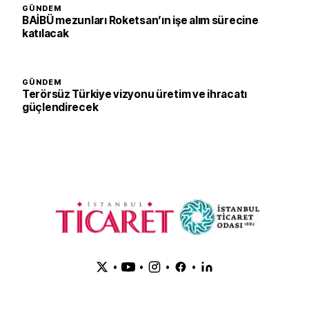
GÜNDEM
BAİBÜ mezunları Roketsan’ın işe alım sürecine
katılacak
GÜNDEM
Terörsüz Türkiye vizyonu üretim ve ihracatı
güçlendirecek
•
•
•
•