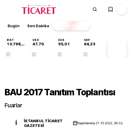
Bugün
Son Dakika
Finans
EKSTRA
BIST
USD
EUR
GBP
13.798,82
47,70
55,01
64,23
PİYASA
VERİLERİ
+0,70%
+0,17%
-0,01%
+0,09%
Gündem
BAU 2017 Tanıtım Toplantısı
Fuarlar
İSTANBUL TICARET
İ
Yayınlanma
21.10.2022, 09:52
GAZETESI