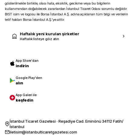
gösterilmekle birlikte, olası hata, eksiklik, gecikme veya bu bilgilerin
kullanımından doğabilecek zararlardan İstanbul Ticaret Odası sorumlu değildir.
BIST isim ve logosu ile Borsa İstanbul A.Ş. adına açıklanan tüm bilgi ve verilerin
telif hakları Borsa İstanbul A.Ş.’ye aittir.
Haftalık yeni kurulan şirketler
Haftalık listeye göz atın
App Store'dan
indirin
Google Play'den
alın
App Galeri ile
keşfedin
İstanbul Ticaret Gazetesi · Reşadiye Cad. Eminönü 34112 Fatih/
İstanbul
iletisim@istanbulticaretgazetesi.com