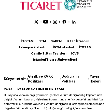
•
•
•
•
İTOTAM
BTM
SoftITo
Kitap İstanbul
Teknopark İstanbul
İDTM İstanbul
İTOSAM
Cemile Sultan Tesisleri
ICVB
İstanbul Ticaret Üniversitesi
Gizlilik ve KVKK
Doğrulama
Yayın
Künye
•
İletişim
•
•
•
Politikası
Politikası
İlkeleri
YASAL UYARI VE SORUMLULUK REDDİ
Bu sayfada yer alan bilgi, yorum ve içerikler yatırım danışmanlığı kapsamında
değildir. Yatırım kararları, kişisel mali durumunuz ile risk ve getiri tercihlerinize
göre yetkili kurumlarla yapılacak yatırım danışmanlığı sözleşmesi çerçevesinde
değerlendirilmelidir. İçeriklerin doğruluğu ve güncelliği için azami özen