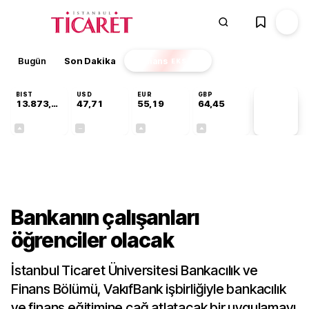
Bugün
Son Dakika
Finans
EKSTRA
BIST
USD
EUR
GBP
13.873,85
47,71
55,19
64,45
PİYASA
VERİLERİ
+0,69%
+0,00%
+0,01%
+0,05%
Gündem
Bankanın çalışanları
öğrenciler olacak
İstanbul Ticaret Üniversitesi Bankacılık ve
Finans Bölümü, VakıfBank işbirliğiyle bankacılık
ve finans eğitimine çağ atlatacak bir uygulamayı