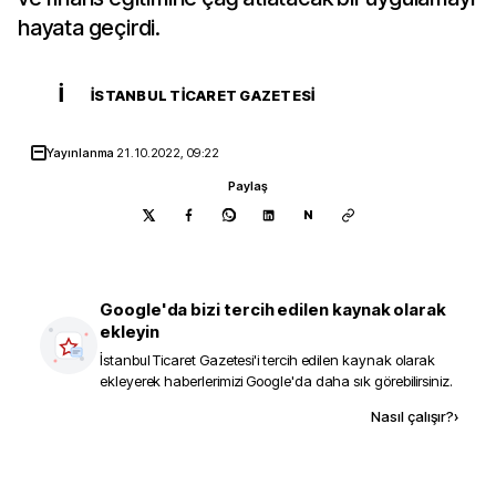
hayata geçirdi.
İ
İSTANBUL TICARET GAZETESI
Yayınlanma
21.10.2022, 09:22
Paylaş
N
Google'da bizi tercih edilen kaynak olarak
ekleyin
İstanbul Ticaret Gazetesi
'i tercih edilen kaynak olarak
ekleyerek haberlerimizi Google'da daha sık görebilirsiniz.
Kaynak ekle
Nasıl çalışır?
›