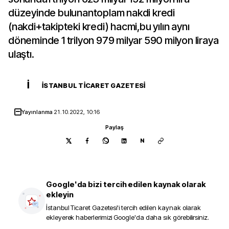
düzeyinde bulunantoplam nakdi kredi
(nakdi+takipteki kredi) hacmi,bu yılın aynı
döneminde 1 trilyon 979 milyar 590 milyon liraya
ulaştı.
İ
İSTANBUL TICARET GAZETESI
Yayınlanma
21.10.2022, 10:16
Paylaş
N
Google'da bizi tercih edilen kaynak olarak
ekleyin
İstanbul Ticaret Gazetesi
'i tercih edilen kaynak olarak
ekleyerek haberlerimizi Google'da daha sık görebilirsiniz.