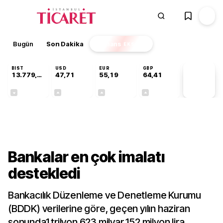
Bugün
Son Dakika
Finans
EKSTRA
BIST
USD
EUR
GBP
13.779,39
47,71
55,19
64,41
PİYASA
VERİLERİ
-0,14%
+0,18%
+0,32%
+0,38%
Sektörel
Bankalar en çok imalatı
destekledi
Bankacılık Düzenleme ve Denetleme Kurumu
(BDDK) verilerine göre, geçen yılın haziran
sonunda1 trilyon 623 milyar 152 milyon lira