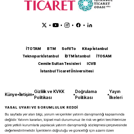
•
•
•
•
İTOTAM
BTM
SoftITo
Kitap İstanbul
Teknopark İstanbul
İDTM İstanbul
İTOSAM
Cemile Sultan Tesisleri
ICVB
İstanbul Ticaret Üniversitesi
Gizlilik ve KVKK
Doğrulama
Yayın
Künye
•
İletişim
•
•
•
Politikası
Politikası
İlkeleri
YASAL UYARI VE SORUMLULUK REDDİ
Bu sayfada yer alan bilgi, yorum ve içerikler yatırım danışmanlığı kapsamında
değildir. Yatırım kararları, kişisel mali durumunuz ile risk ve getiri tercihlerinize
göre yetkili kurumlarla yapılacak yatırım danışmanlığı sözleşmesi çerçevesinde
değerlendirilmelidir. İçeriklerin doğruluğu ve güncelliği için azami özen