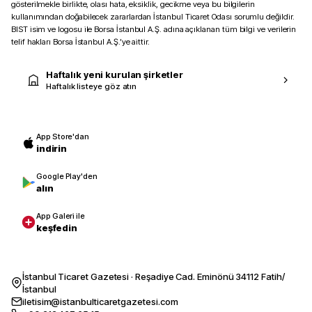
gösterilmekle birlikte, olası hata, eksiklik, gecikme veya bu bilgilerin
kullanımından doğabilecek zararlardan İstanbul Ticaret Odası sorumlu değildir.
BIST isim ve logosu ile Borsa İstanbul A.Ş. adına açıklanan tüm bilgi ve verilerin
telif hakları Borsa İstanbul A.Ş.’ye aittir.
Haftalık yeni kurulan şirketler
Haftalık listeye göz atın
App Store'dan
indirin
Google Play'den
alın
App Galeri ile
keşfedin
İstanbul Ticaret Gazetesi · Reşadiye Cad. Eminönü 34112 Fatih/
İstanbul
iletisim@istanbulticaretgazetesi.com