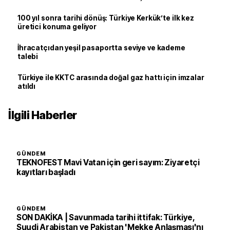
100 yıl sonra tarihi dönüş: Türkiye Kerkük’te ilk kez
üretici konuma geliyor
İhracatçıdan yeşil pasaportta seviye ve kademe
talebi
Türkiye ile KKTC arasında doğal gaz hattı için imzalar
atıldı
İlgili Haberler
GÜNDEM
TEKNOFEST Mavi Vatan için geri sayım: Ziyaretçi
kayıtları başladı
GÜNDEM
SON DAKİKA | Savunmada tarihi ittifak: Türkiye,
Suudi Arabistan ve Pakistan 'Mekke Anlaşması'nı