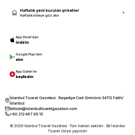
Haftalık yeni kurulan şirketler
Haftalık listeye göz atın
App Store'dan
indirin
Google Play'den
alın
App Galeri ile
keşfedin
İstanbul Ticaret Gazetesi · Reşadiye Cad. Eminönü 34112 Fatih/
İstanbul
iletisim@istanbulticaretgazetesi.com
+90 212 467 65 15
© 2026 İstanbul Ticaret Gazetesi · Tüm hakları saklıdır · Bir İstanbul
Ticaret Odası yayınıdır