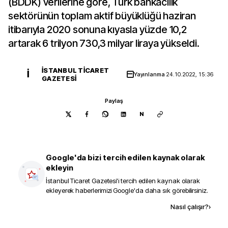
(BDDK) verilerine göre, Türk bankacılık
sektörünün toplam aktif büyüklüğü haziran
itibarıyla 2020 sonuna kıyasla yüzde 10,2
artarak 6 trilyon 730,3 milyar liraya yükseldi.
İSTANBUL TICARET
İ
Yayınlanma
24.10.2022, 15:36
GAZETESI
Paylaş
N
Google'da bizi tercih edilen kaynak olarak
ekleyin
İstanbul Ticaret Gazetesi
'i tercih edilen kaynak olarak
ekleyerek haberlerimizi Google'da daha sık görebilirsiniz.
Kaynak ekle
Nasıl çalışır?
›