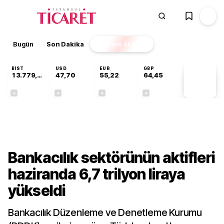
Bugün
Son Dakika
Finans
EKSTRA
BIST
USD
EUR
GBP
13.779,39
47,70
55,22
64,45
PİYASA
VERİLERİ
-0,14%
+0,15%
+0,38%
+0,43%
Gündem
Bankacılık sektörünün aktifleri
haziranda 6,7 trilyon liraya
yükseldi
Bankacılık Düzenleme ve Denetleme Kurumu