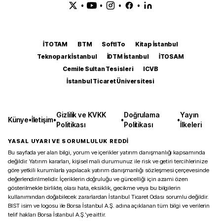
•
•
•
•
İTOTAM
BTM
SoftITo
Kitap İstanbul
Teknopark İstanbul
İDTM İstanbul
İTOSAM
Cemile Sultan Tesisleri
ICVB
İstanbul Ticaret Üniversitesi
Gizlilik ve KVKK
Doğrulama
Yayın
Künye
•
İletişim
•
•
•
Politikası
Politikası
İlkeleri
YASAL UYARI VE SORUMLULUK REDDİ
Bu sayfada yer alan bilgi, yorum ve içerikler yatırım danışmanlığı kapsamında
değildir. Yatırım kararları, kişisel mali durumunuz ile risk ve getiri tercihlerinize
göre yetkili kurumlarla yapılacak yatırım danışmanlığı sözleşmesi çerçevesinde
değerlendirilmelidir. İçeriklerin doğruluğu ve güncelliği için azami özen
gösterilmekle birlikte, olası hata, eksiklik, gecikme veya bu bilgilerin
kullanımından doğabilecek zararlardan İstanbul Ticaret Odası sorumlu değildir.
BIST isim ve logosu ile Borsa İstanbul A.Ş. adına açıklanan tüm bilgi ve verilerin
telif hakları Borsa İstanbul A.Ş.’ye aittir.