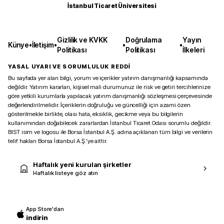
İstanbul Ticaret Üniversitesi
Gizlilik ve KVKK
Doğrulama
Yayın
Künye
•
İletişim
•
•
•
Politikası
Politikası
İlkeleri
YASAL UYARI VE SORUMLULUK REDDİ
Bu sayfada yer alan bilgi, yorum ve içerikler yatırım danışmanlığı kapsamında
değildir. Yatırım kararları, kişisel mali durumunuz ile risk ve getiri tercihlerinize
göre yetkili kurumlarla yapılacak yatırım danışmanlığı sözleşmesi çerçevesinde
değerlendirilmelidir. İçeriklerin doğruluğu ve güncelliği için azami özen
gösterilmekle birlikte, olası hata, eksiklik, gecikme veya bu bilgilerin
kullanımından doğabilecek zararlardan İstanbul Ticaret Odası sorumlu değildir.
BIST isim ve logosu ile Borsa İstanbul A.Ş. adına açıklanan tüm bilgi ve verilerin
telif hakları Borsa İstanbul A.Ş.’ye aittir.
Haftalık yeni kurulan şirketler
Haftalık listeye göz atın
App Store'dan
indirin