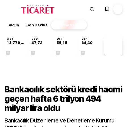
Bugün
Son Dakika
Finans
EKSTRA
BIST
USD
EUR
GBP
13.779,39
47,72
55,15
64,40
PİYASA
VERİLERİ
-0,14%
+0,01%
-0,07%
-0,02%
Gündem
Bankacılık sektörü kredi hacmi
geçen hafta 6 trilyon 494
milyar lira oldu
Bankacılık Düzenleme ve Denetleme Kurumu