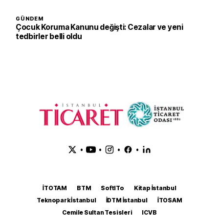
GÜNDEM
Çocuk Koruma Kanunu değişti: Cezalar ve yeni
tedbirler belli oldu
•
•
•
•
İTOTAM
BTM
SoftITo
Kitap İstanbul
Teknopark İstanbul
İDTM İstanbul
İTOSAM
Cemile Sultan Tesisleri
ICVB