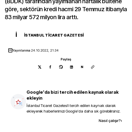
(BDDK) tarafından yayımlanan haftalık bültene
göre, sektörün kredi hacmi 29 Temmuz itibarıyla
83 milyar 572 milyon lira arttı.
İ
İSTANBUL TICARET GAZETESI
Yayınlanma
24.10.2022, 21:34
Paylaş
N
Google'da bizi tercih edilen kaynak olarak
ekleyin
İstanbul Ticaret Gazetesi
'i tercih edilen kaynak olarak
ekleyerek haberlerimizi Google'da daha sık görebilirsiniz.
Kaynak ekle
Nasıl çalışır?
›