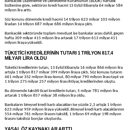
Bankacılık Düzenleme ve Denetleme Kurumunun (BDDK) haftalık
bültenine göre, sektörün kredi hacmi 13 Eylül itibarıyla 64 milyar 584
milyon lira arttı.
Söz konusu dönemde kredi hacmi 14 trilyon 623 milyar 103 milyon
liradan 14 trilyon 687 milyar 686 milyon liraya çıktı.
Bankacılık sektöründe toplam mevduat ise bankalar arası dahil, geçen
hafta 309 milyar 415 milyon lira artarak 17 trilyon 613 milyar 411
milyon liraya yükseldi.
TÜKETİCİ KREDİLERİNİN TUTARI 1 TRİLYON 817,4
MİLYAR LİRA OLDU
Tüketici kredilerinin tutarı, 13 Eylül itibarıyla 16 milyar 866 milyon lira
artışla 1 trilyon 817 milyar 399 milyon liraya çıktı. Söz konusu tutarın
461 milyar 352 milyon lirası konut, 80 milyar 790 milyon lirası taşıt ve
1 trilyon 275 milyar 257 milyon lirası ihtiyaç kredilerinden oluştu.
Bu dönemde taksitli ticari kredilerin tutarı, 5 milyar 781 milyon lira
artarak 1 trilyon 857 milyar 38 milyon lira oldu.
Bankaların bireysel kredi kartı alacakları ise yüzde 2,3 artışla 1 trilyon
623 milyar 959 milyon liraya yükseldi. Bireysel kredi kartı alacaklarının
554 milyar 761 milyon lirasını taksitli, 1 trilyon 69 milyar 198 milyon
lirasını taksitsiz borçlar oluşturdu.
YASAL ÖZ KAYNAKLAR ARTTI