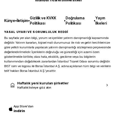
İstanbul Ticaret Üniversitesi
Gizlilik ve KVKK
Doğrulama
Yayın
Künye
•
İletişim
•
•
•
Politikası
Politikası
İlkeleri
YASAL UYARI VE SORUMLULUK REDDİ
Bu sayfada yer alan bilgi, yorum ve içerikler yatırım danışmanlığı kapsamında
değildir. Yatırım kararları, kişisel mali durumunuz ile risk ve getiri tercihlerinize
göre yetkili kurumlarla yapılacak yatırım danışmanlığı sözleşmesi çerçevesinde
değerlendirilmelidir. İçeriklerin doğruluğu ve güncelliği için azami özen
gösterilmekle birlikte, olası hata, eksiklik, gecikme veya bu bilgilerin
kullanımından doğabilecek zararlardan İstanbul Ticaret Odası sorumlu değildir.
BIST isim ve logosu ile Borsa İstanbul A.Ş. adına açıklanan tüm bilgi ve verilerin
telif hakları Borsa İstanbul A.Ş.’ye aittir.
Haftalık yeni kurulan şirketler
Haftalık listeye göz atın
App Store'dan
indirin