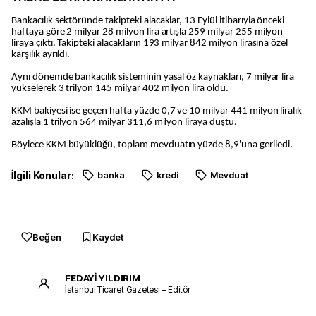
Bankacılık sektöründe takipteki alacaklar, 13 Eylül itibarıyla önceki
haftaya göre 2 milyar 28 milyon lira artışla 259 milyar 255 milyon
liraya çıktı. Takipteki alacakların 193 milyar 842 milyon lirasına özel
karşılık ayrıldı.
Aynı dönemde bankacılık sisteminin yasal öz kaynakları, 7 milyar lira
yükselerek 3 trilyon 145 milyar 402 milyon lira oldu.
KKM bakiyesi ise geçen hafta yüzde 0,7 ve 10 milyar 441 milyon liralık
azalışla 1 trilyon 564 milyar 311,6 milyon liraya düştü.
Böylece KKM büyüklüğü, toplam mevduatın yüzde 8,9'una geriledi.
İlgili Konular:
banka
kredi
Mevduat
Beğen
Kaydet
FEDAYİ YILDIRIM
İstanbul Ticaret Gazetesi – Editör