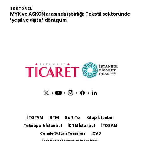
SEKTÖREL
MYK ve ASKON arasında işbirliği: Tekstil sektöründe
'yeşil ve dijital' dönüşüm
•
•
•
•
İTOTAM
BTM
SoftITo
Kitap İstanbul
Teknopark İstanbul
İDTM İstanbul
İTOSAM
Cemile Sultan Tesisleri
ICVB