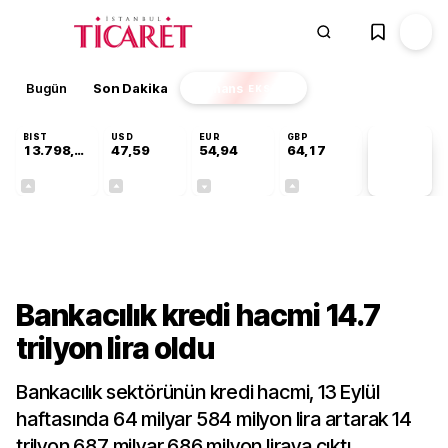
Bugün
Son Dakika
Finans
EKSTRA
BIST
USD
EUR
GBP
13.798,82
47,59
54,94
64,17
PİYASA
VERİLERİ
+0,70%
+0,06%
-0,12%
+0,12%
Sektörel
Bankacılık kredi hacmi 14.7
trilyon lira oldu
Bankacılık sektörünün kredi hacmi, 13 Eylül
haftasında 64 milyar 584 milyon lira artarak 14
trilyon 687 milyar 686 milyon liraya çıktı.