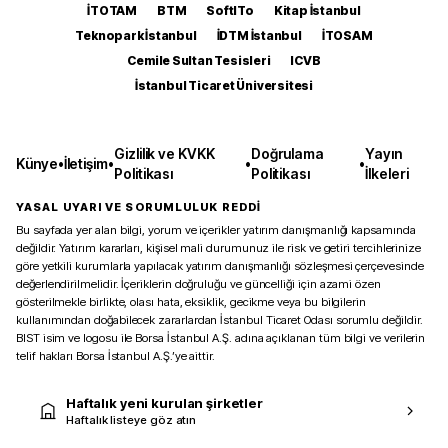
İTOTAM
BTM
SoftITo
Kitap İstanbul
Teknopark İstanbul
İDTM İstanbul
İTOSAM
Cemile Sultan Tesisleri
ICVB
İstanbul Ticaret Üniversitesi
Gizlilik ve KVKK
Doğrulama
Yayın
Künye
•
İletişim
•
•
•
Politikası
Politikası
İlkeleri
YASAL UYARI VE SORUMLULUK REDDİ
Bu sayfada yer alan bilgi, yorum ve içerikler yatırım danışmanlığı kapsamında
değildir. Yatırım kararları, kişisel mali durumunuz ile risk ve getiri tercihlerinize
göre yetkili kurumlarla yapılacak yatırım danışmanlığı sözleşmesi çerçevesinde
değerlendirilmelidir. İçeriklerin doğruluğu ve güncelliği için azami özen
gösterilmekle birlikte, olası hata, eksiklik, gecikme veya bu bilgilerin
kullanımından doğabilecek zararlardan İstanbul Ticaret Odası sorumlu değildir.
BIST isim ve logosu ile Borsa İstanbul A.Ş. adına açıklanan tüm bilgi ve verilerin
telif hakları Borsa İstanbul A.Ş.’ye aittir.
Haftalık yeni kurulan şirketler
Haftalık listeye göz atın