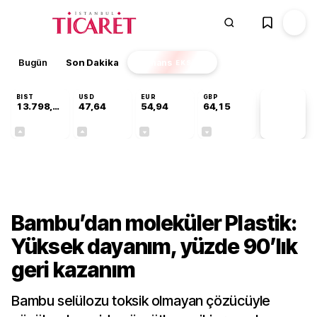
Bugün
Son Dakika
Finans
EKSTRA
BIST
USD
EUR
GBP
13.798,82
47,64
54,94
64,15
PİYASA
VERİLERİ
+0,70%
+0,04%
-0,14%
-0,03%
Teknoloji
Bambu’dan moleküler Plastik:
Yüksek dayanım, yüzde 90’lık
geri kazanım
Bambu selülozu toksik olmayan çözücüyle