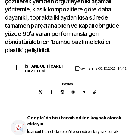
çözülerek yeniden örgütleyen iki aşamalı
yöntemle, klasik kompozitlere göre daha
dayanıklı, toprakta iki aydan kısa sürede
tamamen parçalanabilen ve kapalı döngüde
yüzde 90’a varan performansla geri
dönüştürülebilen ‘bambu bazlı moleküler
plastik’ geliştirildi.
İSTANBUL TICARET
İ
Yayınlanma
08.10.2025, 14:42
GAZETESI
Paylaş
N
Google'da bizi tercih edilen kaynak olarak
ekleyin
İstanbul Ticaret Gazetesi
'i tercih edilen kaynak olarak