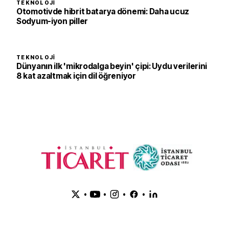
TEKNOLOJI
Otomotivde hibrit batarya dönemi: Daha ucuz
Sodyum-iyon piller
TEKNOLOJI
Dünyanın ilk 'mikrodalga beyin' çipi: Uydu verilerini
8 kat azaltmak için dil öğreniyor
•
•
•
•