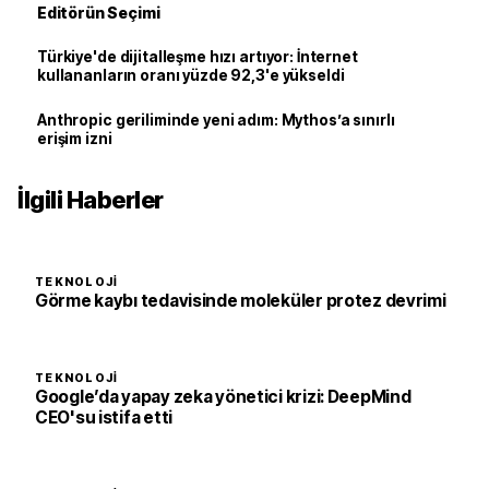
Editörün Seçimi
Türkiye'de dijitalleşme hızı artıyor: İnternet
kullananların oranı yüzde 92,3'e yükseldi
Anthropic geriliminde yeni adım: Mythos’a sınırlı
erişim izni
İlgili Haberler
TEKNOLOJI
Görme kaybı tedavisinde moleküler protez devrimi
TEKNOLOJI
Google’da yapay zeka yönetici krizi: DeepMind
CEO'su istifa etti